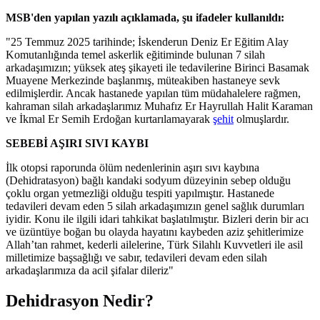
MSB'den yapılan yazılı açıklamada, şu ifadeler kullanıldı:
"25 Temmuz 2025 tarihinde; İskenderun Deniz Er Eğitim Alay
Komutanlığında temel askerlik eğitiminde bulunan 7 silah
arkadaşımızın; yüksek ateş şikayeti ile tedavilerine Birinci Basamak
Muayene Merkezinde başlanmış, müteakiben hastaneye sevk
edilmişlerdir. Ancak hastanede yapılan tüm müdahalelere rağmen,
kahraman silah arkadaşlarımız Muhafız Er Hayrullah Halit Karaman
ve İkmal Er Semih Erdoğan kurtarılamayarak
şehit
olmuşlardır.
SEBEBİ AŞIRI SIVI KAYBI
İlk otopsi raporunda ölüm nedenlerinin aşırı sıvı kaybına
(Dehidratasyon) bağlı kandaki sodyum düzeyinin sebep olduğu
çoklu organ yetmezliği olduğu tespiti yapılmıştır. Hastanede
tedavileri devam eden 5 silah arkadaşımızın genel sağlık durumları
iyidir. Konu ile ilgili idari tahkikat başlatılmıştır. Bizleri derin bir acı
ve üzüntüye boğan bu olayda hayatını kaybeden aziz şehitlerimize
Allah’tan rahmet, kederli ailelerine, Türk Silahlı Kuvvetleri ile asil
milletimize başsağlığı ve sabır, tedavileri devam eden silah
arkadaşlarımıza da acil şifalar dileriz"
Dehidrasyon Nedir?