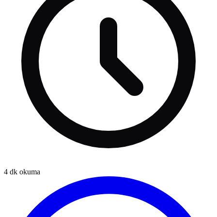
4
dk okuma