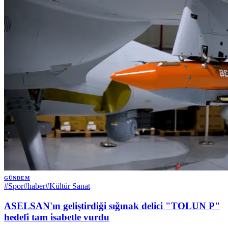
GÜNDEM
#
Spor
#
haber
#
Kültür Sanat
ASELSAN'ın geliştirdiği sığınak delici "TOLUN P"
hedefi tam isabetle vurdu