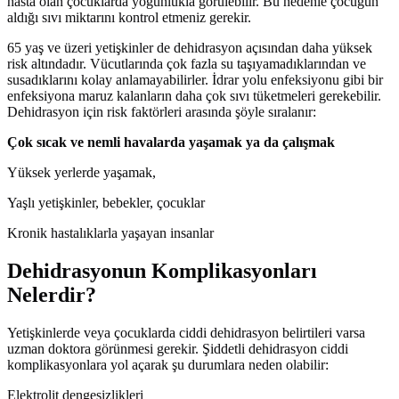
hasta olan çocuklarda yoğunlukla görülebilir. Bu nedenle çocuğun
aldığı sıvı miktarını kontrol etmeniz gerekir.
65 yaş ve üzeri yetişkinler de dehidrasyon açısından daha yüksek
risk altındadır. Vücutlarında çok fazla su taşıyamadıklarından ve
susadıklarını kolay anlamayabilirler. İdrar yolu enfeksiyonu gibi bir
enfeksiyona maruz kalanların daha çok sıvı tüketmeleri gerekebilir.
Dehidrasyon için risk faktörleri arasında şöyle sıralanır:
Çok sıcak ve nemli havalarda yaşamak ya da çalışmak
Yüksek yerlerde yaşamak,
Yaşlı yetişkinler, bebekler, çocuklar
Kronik hastalıklarla yaşayan insanlar
Dehidrasyonun Komplikasyonları
Nelerdir?
Yetişkinlerde veya çocuklarda ciddi dehidrasyon belirtileri varsa
uzman doktora görünmesi gerekir. Şiddetli dehidrasyon ciddi
komplikasyonlara yol açarak şu durumlara neden olabilir:
Elektrolit dengesizlikleri