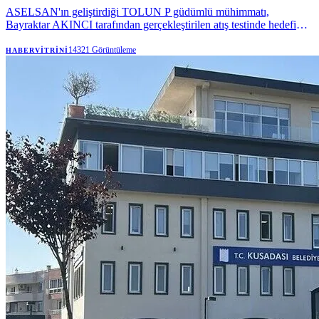
ASELSAN'ın geliştirdiği TOLUN P güdümlü mühimmatı,
Bayraktar AKINCI tarafından gerçekleştirilen atış testinde hedefi
tam isabetle vurdu.
14321
Görüntüleme
HABERVITRINI