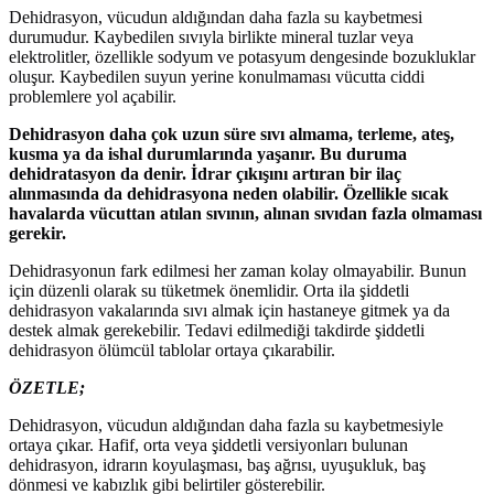
Dehidrasyon, vücudun aldığından daha fazla su kaybetmesi
durumudur. Kaybedilen sıvıyla birlikte mineral tuzlar veya
elektrolitler, özellikle sodyum ve potasyum dengesinde bozukluklar
oluşur. Kaybedilen suyun yerine konulmaması vücutta ciddi
problemlere yol açabilir.
Dehidrasyon daha çok uzun süre sıvı almama, terleme, ateş,
kusma ya da ishal durumlarında yaşanır. Bu duruma
dehidratasyon da denir. İdrar çıkışını artıran bir ilaç
alınmasında da dehidrasyona neden olabilir. Özellikle sıcak
havalarda vücuttan atılan sıvının, alınan sıvıdan fazla olmaması
gerekir.
Dehidrasyonun fark edilmesi her zaman kolay olmayabilir. Bunun
için düzenli olarak su tüketmek önemlidir. Orta ila şiddetli
dehidrasyon vakalarında sıvı almak için hastaneye gitmek ya da
destek almak gerekebilir. Tedavi edilmediği takdirde şiddetli
dehidrasyon ölümcül tablolar ortaya çıkarabilir.
ÖZETLE;
Dehidrasyon, vücudun aldığından daha fazla su kaybetmesiyle
ortaya çıkar. Hafif, orta veya şiddetli versiyonları bulunan
dehidrasyon, idrarın koyulaşması, baş ağrısı, uyuşukluk, baş
dönmesi ve kabızlık gibi belirtiler gösterebilir.