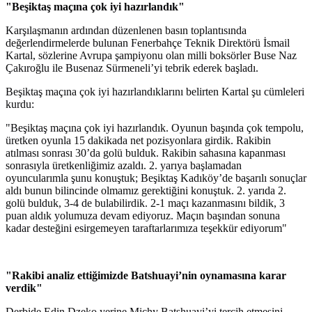
"Beşiktaş maçına çok iyi hazırlandık"
Karşılaşmanın ardından düzenlenen basın toplantısında
değerlendirmelerde bulunan Fenerbahçe Teknik Direktörü İsmail
Kartal, sözlerine Avrupa şampiyonu olan milli boksörler Buse Naz
Çakıroğlu ile Busenaz Sürmeneli’yi tebrik ederek başladı.
Beşiktaş maçına çok iyi hazırlandıklarını belirten Kartal şu cümleleri
kurdu:
"Beşiktaş maçına çok iyi hazırlandık. Oyunun başında çok tempolu,
üretken oyunla 15 dakikada net pozisyonlara girdik. Rakibin
atılması sonrası 30’da golü bulduk. Rakibin sahasına kapanması
sonrasıyla üretkenliğimiz azaldı. 2. yarıya başlamadan
oyuncularımla şunu konuştuk; Beşiktaş Kadıköy’de başarılı sonuçlar
aldı bunun bilincinde olmamız gerektiğini konuştuk. 2. yarıda 2.
golü bulduk, 3-4 de bulabilirdik. 2-1 maçı kazanmasını bildik, 3
puan aldık yolumuza devam ediyoruz. Maçın başından sonuna
kadar desteğini esirgemeyen taraftarlarımıza teşekkür ediyorum"
"Rakibi analiz ettiğimizde Batshuayi’nin oynamasına karar
verdik"
Derbide Edin Dzeko yerine Michy Batshuayi’yi tercih etmesini