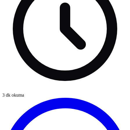
3
dk okuma