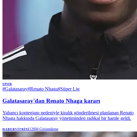
SPOR
#
Galatasaray
#
Renato Nhaga
#
Süper Lig
Galatasaray'dan Renato Nhaga kararı
Yabancı kontenjanı nedeniyle kiralık gönderilmesi planlanan Renato
Nhaga hakkında Galatasaray yönetiminden radikal bir hamle geldi.
12694
Görüntüleme
HABERVITRINI