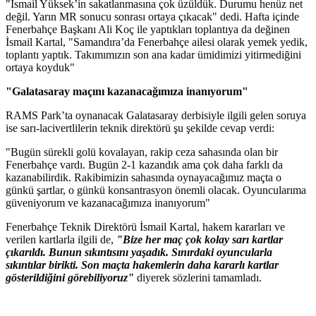
"İsmail Yüksek’in sakatlanmasına çok üzüldük. Durumu henüz net
değil. Yarın MR sonucu sonrası ortaya çıkacak" dedi. Hafta içinde
Fenerbahçe Başkanı Ali Koç ile yaptıkları toplantıya da değinen
İsmail Kartal, "Samandıra’da Fenerbahçe ailesi olarak yemek yedik,
toplantı yaptık. Takımımızın son ana kadar ümidimizi yitirmediğini
ortaya koyduk"
"Galatasaray maçını kazanacağımıza inanıyorum"
RAMS Park’ta oynanacak Galatasaray derbisiyle ilgili gelen soruya
ise sarı-lacivertlilerin teknik direktörü şu şekilde cevap verdi:
"Bugün sürekli golü kovalayan, rakip ceza sahasında olan bir
Fenerbahçe vardı. Bugün 2-1 kazandık ama çok daha farklı da
kazanabilirdik. Rakibimizin sahasında oynayacağımız maçta o
günkü şartlar, o günkü konsantrasyon önemli olacak. Oyuncularıma
güveniyorum ve kazanacağımıza inanıyorum"
Fenerbahçe Teknik Direktörü İsmail Kartal, hakem kararları ve
verilen kartlarla ilgili de,
"Bize her maç çok kolay sarı kartlar
çıkarıldı. Bunun sıkıntısını yaşadık. Sınırdaki oyuncularla
sıkıntılar birikti. Son maçta hakemlerin daha kararlı kartlar
gösterildiğini görebiliyoruz"
diyerek sözlerini tamamladı.