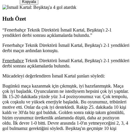
Kopyala
Hızlı Özet
“
Fenerbahçe Teknik Direktörü İsmail Kartal, Beşiktaş'ı 2-1
yendikleri derbi sonrası açıklamalarda bulundu.
”
Fenerbahçe Teknik Direktörü İsmail Kartal, Beşiktaş'ı 2-1 yendikleri
derbi maçın ardından konuştu.
Fenerbahçe
Teknik Direktörü İsmail Kartal, Beşiktaş'ı 2-1 yendikleri
derbi sonrası açıklamalarda bulundu.
Mücadeleyi değerlendiren İsmail Kartal şunları söyledi:
Bugünkü maça kazanmak için çıkmıştık, iyi hazırlanmıştık. Maça
çok iyi başladık. Oyuncularım ne istediysem hepsini çok iyi yaptılar.
İlk 15-20 dakikada yüzde yüz 3-4 pozisyonumuz var. Çok tempolu,
çok coşkulu ve yüksek enerjiyle başladık. Bu oyunumuz, tribünleri
motive etti. Onlar da çok iyi destekledi. Rakip 25. dakikada 10 kişi
kaldı ve 30'da biz gol bulduk. Golden sonra rakip takım gömüldü,
bizim oyunumuz üretkenlik anlamında düştü, daha az pozisyon
oldu. İlk devre 1-0 bitti. Devre arasında 1-0'ın yetmeyeceğini 2, 3, 4
gol bulmamız gerektiğini söyledi. Beşiktaş'ın geçmişte 10 kişi