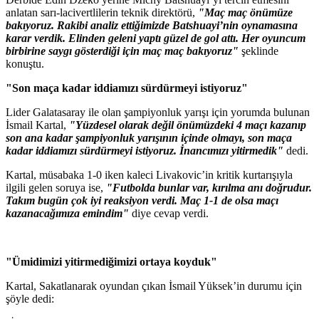
anlatan sarı-lacivertlilerin teknik direktörü,
"Maç maç önümüze
bakıyoruz. Rakibi analiz ettiğimizde Batshuayi’nin oynamasına
karar verdik. Elinden geleni yaptı güzel de gol attı. Her oyuncum
birbirine saygı gösterdiği için maç maç bakıyoruz"
şeklinde
konuştu.
"Son maça kadar iddiamızı sürdürmeyi istiyoruz"
Lider Galatasaray ile olan şampiyonluk yarışı için yorumda bulunan
İsmail Kartal,
"Yüzdesel olarak değil önümüzdeki 4 maçı kazanıp
son ana kadar şampiyonluk yarışının içinde olmayı, son maça
kadar iddiamızı sürdürmeyi istiyoruz. İnancımızı yitirmedik"
dedi.
Kartal, müsabaka 1-0 iken kaleci Livakovic’in kritik kurtarışıyla
ilgili gelen soruya ise,
"Futbolda bunlar var, kırılma anı doğrudur.
Takım bugün çok iyi reaksiyon verdi. Maç 1-1 de olsa maçı
kazanacağımıza emindim"
diye cevap verdi.
"Ümidimizi yitirmediğimizi ortaya koyduk"
Kartal, Sakatlanarak oyundan çıkan İsmail Yüksek’in durumu için
şöyle dedi: