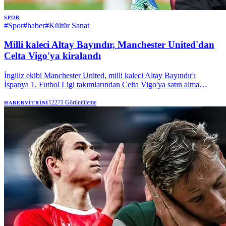
SPOR
#
Spor
#
haber
#
Kültür Sanat
Milli kaleci Altay Bayındır, Manchester United'dan
Celta Vigo'ya kiralandı
İngiliz ekibi Manchester United, milli kaleci Altay Bayındır'ı
İspanya 1. Futbol Ligi takımlarından Celta Vigo'ya satın alma
opsiyonuyla kiraladı. | Anadolu Ajansı
12271
Görüntüleme
HABERVITRINI