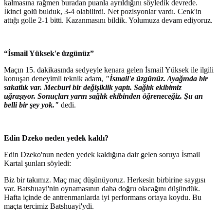
kalmasına rağmen buradan puanla ayrıldığını söyledik devrede.
İkinci golü bulduk, 3-4 olabilirdi. Net pozisyonlar vardı. Cenk'in
attığı golle 2-1 bitti. Kazanmasını bildik. Yolumuza devam ediyoruz.
“İsmail Yüksek'e üzgünüz”
Maçın 15. dakikasında sedyeyle kenara gelen İsmail Yüksek ile ilgili
konuşan deneyimli teknik adam,
"İsmail'e üzgünüz. Ayağında bir
sakatlık var. Mecburi bir değişiklik yaptı. Sağlık ekibimiz
uğraşıyor. Sonuçları yarın sağlık ekibinden öğreneceğiz. Şu an
belli bir şey yok."
dedi.
Edin Dzeko neden yedek kaldı?
Edin Dzeko'nun neden yedek kaldığına dair gelen soruya İsmail
Kartal şunları söyledi:
Biz bir takımız. Maç maç düşünüyoruz. Herkesin birbirine saygısı
var. Batshuayi'nin oynamasının daha doğru olacağını düşündük.
Hafta içinde de antrenmanlarda iyi performans ortaya koydu. Bu
maçta tercimiz Batshuayi'ydi.