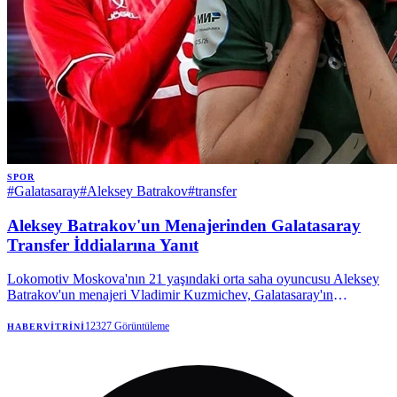
SPOR
#
Galatasaray
#
Aleksey Batrakov
#
transfer
Aleksey Batrakov'un Menajerinden Galatasaray
Transfer İddialarına Yanıt
Lokomotiv Moskova'nın 21 yaşındaki orta saha oyuncusu Aleksey
Batrakov'un menajeri Vladimir Kuzmichev, Galatasaray'ın
oyuncuyla ilgilendiğini doğruladı. Kuzmichev, şu an için resmi bir
teklif olmadığını, sadece bir niyet mektubu gönderildiğini belirterek,
12327
Görüntüleme
HABERVITRINI
transfer komisyonu iddialarını yalanladı.