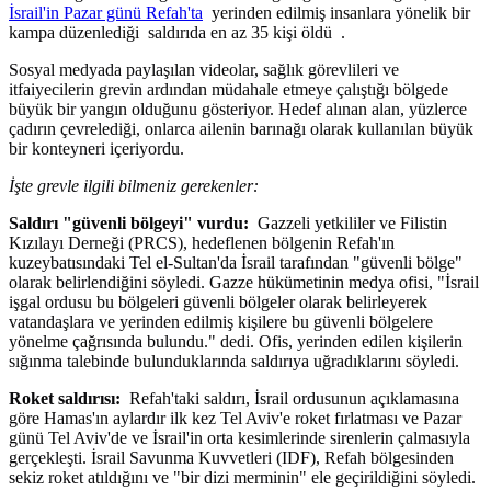
İsrail'in Pazar günü
Refah'ta
yerinden edilmiş insanlara yönelik bir
kampa düzenlediği saldırıda en az 35 kişi öldü .
Sosyal medyada paylaşılan videolar, sağlık görevlileri ve
itfaiyecilerin grevin ardından müdahale etmeye çalıştığı bölgede
büyük bir yangın olduğunu gösteriyor. Hedef alınan alan, yüzlerce
çadırın çevrelediği, onlarca ailenin barınağı olarak kullanılan büyük
bir konteyneri içeriyordu.
İşte grevle ilgili bilmeniz gerekenler:
Saldırı "güvenli bölgeyi" vurdu:
Gazzeli yetkililer ve Filistin
Kızılayı Derneği (PRCS), hedeflenen bölgenin Refah'ın
kuzeybatısındaki Tel el-Sultan'da İsrail tarafından "güvenli bölge"
olarak belirlendiğini söyledi. Gazze hükümetinin medya ofisi, "İsrail
işgal ordusu bu bölgeleri güvenli bölgeler olarak belirleyerek
vatandaşlara ve yerinden edilmiş kişilere bu güvenli bölgelere
yönelme çağrısında bulundu." dedi. Ofis, yerinden edilen kişilerin
sığınma talebinde bulunduklarında saldırıya uğradıklarını söyledi.
Roket saldırısı:
Refah'taki saldırı, İsrail ordusunun açıklamasına
göre Hamas'ın aylardır ilk kez Tel Aviv'e roket fırlatması ve Pazar
günü Tel Aviv'de ve İsrail'in orta kesimlerinde sirenlerin çalmasıyla
gerçekleşti. İsrail Savunma Kuvvetleri (IDF), Refah bölgesinden
sekiz roket atıldığını ve "bir dizi merminin" ele geçirildiğini söyledi.