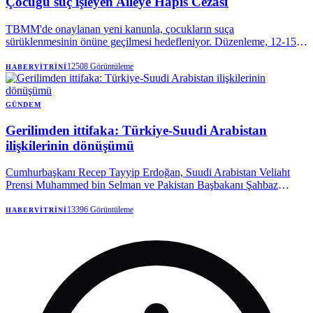
Çocuğu suç işleyen Aileye Hapis Cezası
TBMM'de onaylanan yeni kanunla, çocukların suça
sürüklenmesinin önüne geçilmesi hedefleniyor. Düzenleme, 12-15
yaş grubundaki çocuklara yönelik cezai yaptırımları yeniden
belirlerken, bakım sorumluluğunu yerine getirmeyen ailelere de 2
12508
Görüntüleme
HABERVITRINI
yıla kadar hapis cezası öngörüyor.
GÜNDEM
Gerilimden ittifaka: Türkiye-Suudi Arabistan
ilişkilerinin dönüşümü
Cumhurbaşkanı Recep Tayyip Erdoğan, Suudi Arabistan Veliaht
Prensi Muhammed bin Selman ve Pakistan Başbakanı Şahbaz
Şerif'in Mekke'de cuma namazını birlikte kılması, iki ülke arasındaki
son yıllardaki yakınlaşmanın en dikkat çekici sembollerinden biri
13396
Görüntüleme
HABERVITRINI
oldu.