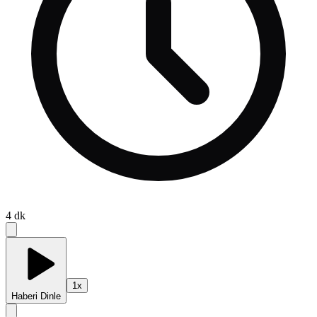
4
dk
1
x
Haberi Dinle