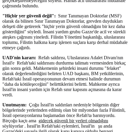
gerçekleştiremeyeceğini söyledi. Hamas acil uluslararası müdahale
çağrısında bulundu.
"Hiçbir yer güvenli değil":
Sınır Tanımayan Doktorlar (MSF)
olarak da bilinen Sınır Tanımayan Doktorlar, grevden duydukları
dehşeti dile getirerek "hiçbir yerin güvenli olmadığını bir kez daha
gösterdiğini" söyledi. İnsani yardım grubu Gazze'de acil ve sürekli
ateşkes çağrısını yineledi. Filistin Yönetimi başkanlığı, uluslararası
toplumu, Filistin halkına karşı işlenen suçlara karşı derhal müdahale
etmeye çağırdı.
UAD'nin kararı:
Refah saldırısı, Uluslararası Adalet Divanı'nın
İsrail'e Refah'taki saldırısını durdurma talimatı vermesinden birkaç
gün sonra geldi. Mahkemenin şehirdeki insani durumu "felaket"
olarak değerlendirdiğini belirten UAD başkanı, BM yetkililerinin,
Refah'taki İsrail operasyonunun devam etmesi halinde durumun
"daha da kötüleşeceğini" belirttiklerini belirtti. Mahkeme ayrıca
İsrail'in insani yardım için Refah sınır kapısını açmasına da karar
verdi.
Unutmayın:
Çoğu İsrail'in saldırıları nedeniyle bölgenin diğer
bölgelerinde yerlerinden edilmiş olan bir milyondan fazla Filistinli,
İsrail operasyonlarına başlamadan önce Refah'ta barınıyordu.
Birçoğu kaçtı ama
gidecek güvenli bir yerleri olmadığını
söylüyorlar . İsrail'in Refah'taki eylemleri, İsrail'in şu anda
Gazze'deki savaşla ilgili olarak karşı karşıya olduğu benzeri