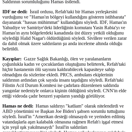
Saldırının sorumluluğunu Hamas üstlendi.
IDF ne dedi:
İsrail ordusu, Refah'taki bir Hamas yerleşkesini
vurduğunu ve "Hamas'ın bölgeyi kullandığını gösteren istihbarata"
dayanarak "hassas mühimmat" kullandığını söyledi. IDF, Hamas'ın
Yahudiye ve Samiriye'deki liderliğinin komutanı Yasin Rabia'yı ve
Hamas'ın aynı bölgelerdeki kanadında üst düzey yetkili olduğunu
söylediği Halid Nagar'ı öldürdüğünü söyledi. Sivillere verilen zarar
da dahil olmak üzere saldırıların şu anda inceleme altında olduğu
belirtildi.
Kayıplar:
Gazze Sağlık Bakanlığı, ölen ve yaralananların
çoğunlukla kadın ve çocuklardan oluştuğunu belirterek, Refah'taki
hiçbir hastanenin ölü sayısını kaldırabilecek kapasiteye sahip
olmadığını da sözlerine ekledi. PRCS, ambulans ekiplerinin
saldırının ardından çok sayıda insanı taşıdığını söyledi. Refah'taki
Filistin Acil Durum Komitesi ise çadırlara düzenlenen saldırıda
yangınlar nedeniyle onlarca kişinin öldüğünü söyledi. CNN'in elde
ettiği videoda çadır benzeri yapıların yandığı görülüyor.
Hamas ne dedi:
Hamas saldırıyı "katliam" olarak nitelendirdi ve
ABD yönetimini ve Başkan Joe Biden'ı şahsen sorumlu tuttuğunu
söyledi. İsrail'in "Amerikan desteği olmasaydı ve yerinden edilmiş
vatandaşlarla aşırı kalabalık olmasına rağmen Refah'ı işgal etmesi
için yeşil ışık yakılmasaydı" İsrail'in saldırıları