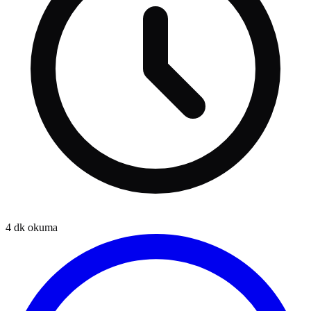
4
dk okuma