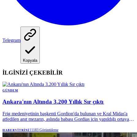
Telegram
Kopyala
İLGİNİZİ ÇEKEBİLİR
GÜNDEM
Ankara'nın Altında 3.200 Yıllık Sır çıktı
Frig medeniyetinin başkenti Gordion'da bulunan ve Kral Midas'a
atfedilen anıt mezarın, aslında babası Gordias için yapıldığı ortaya
çıktı. Dünyada bir eşi daha olmayan ve 3.200 yıldır bozulmadan
kalan ahşap mezar odası, bu eşsiz yapısıyla dikkatleri üzerine
11183
Görüntüleme
HABERVITRINI
çekiyor.