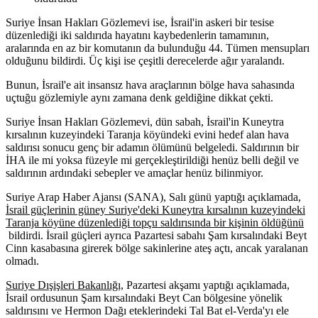
Suriye İnsan Hakları Gözlemevi ise, İsrail'in askeri bir tesise
düzenlediği iki saldırıda hayatını kaybedenlerin tamamının,
aralarında en az bir komutanın da bulunduğu 44. Tümen mensupları
olduğunu bildirdi. Üç kişi ise çeşitli derecelerde ağır yaralandı.
Bunun, İsrail'e ait insansız hava araçlarının bölge hava sahasında
uçtuğu gözlemiyle aynı zamana denk geldiğine dikkat çekti.
Suriye İnsan Hakları Gözlemevi, dün sabah, İsrail'in Kuneytra
kırsalının kuzeyindeki Taranja köyündeki evini hedef alan hava
saldırısı sonucu genç bir adamın ölümünü belgeledi. Saldırının bir
İHA ile mi yoksa füzeyle mi gerçekleştirildiği henüz belli değil ve
saldırının ardındaki sebepler ve amaçlar henüz bilinmiyor.
Suriye Arap Haber Ajansı (SANA), Salı günü yaptığı açıklamada,
İsrail güçlerinin güney Suriye'deki Kuneytra kırsalının kuzeyindeki
Taranja köyüne düzenlediği topçu saldırısında bir kişinin öldüğünü
bildirdi. İsrail güçleri ayrıca Pazartesi sabahı Şam kırsalındaki Beyt
Cinn kasabasına girerek bölge sakinlerine ateş açtı, ancak yaralanan
olmadı.
Suriye Dışişleri Bakanlığı,
Pazartesi akşamı yaptığı açıklamada,
İsrail ordusunun Şam kırsalındaki Beyt Can bölgesine yönelik
saldırısını ve Hermon Dağı eteklerindeki Tal Bat el-Verda'yı ele