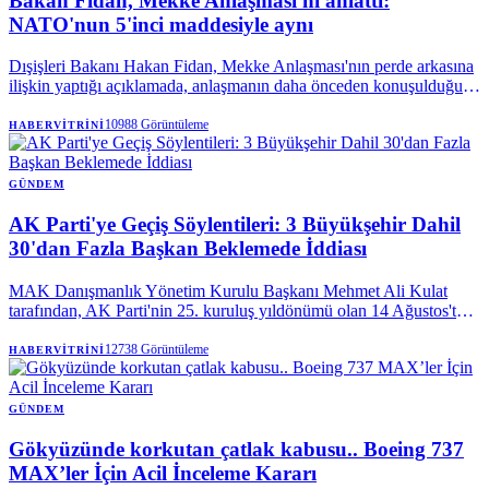
Bakan Fidan, Mekke Anlaşması'nı anlattı:
NATO'nun 5'inci maddesiyle aynı
Dışişleri Bakanı Hakan Fidan, Mekke Anlaşması'nın perde arkasına
ilişkin yaptığı açıklamada, anlaşmanın daha önceden konuşulduğunu
vurguladı. Bakan Fidan, "Savunma anlaşmasına ihtiyaç vardı"
sözlerini kullanarak, Mekke Ortak Savunma Anlaşması'nın teknik
10988
Görüntüleme
HABERVITRINI
olarak, NATO Antlaşması'nın kolektif savunmaya ilişkin 5.
maddesiyle aynı olduğunu söyledi.
GÜNDEM
AK Parti'ye Geçiş Söylentileri: 3 Büyükşehir Dahil
30'dan Fazla Başkan Beklemede İddiası
MAK Danışmanlık Yönetim Kurulu Başkanı Mehmet Ali Kulat
tarafından, AK Parti'nin 25. kuruluş yıldönümü olan 14 Ağustos'ta,
aralarında üç büyükşehir belediye başkanının da bulunduğu 30'dan
fazla yerel yöneticinin partiye katılmak üzere sırada olduğu öne
12738
Görüntüleme
HABERVITRINI
sürüldü. Kulat, bu geçişlerin henüz netlik kazanmadığını da belirtti.
GÜNDEM
Gökyüzünde korkutan çatlak kabusu.. Boeing 737
MAX’ler İçin Acil İnceleme Kararı