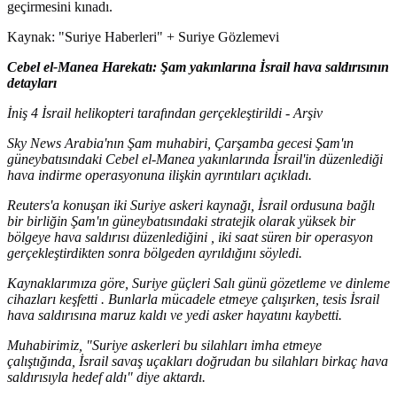
geçirmesini kınadı.
Kaynak: "Suriye Haberleri" + Suriye Gözlemevi
Cebel el-Manea Harekatı: Şam yakınlarına İsrail hava saldırısının
detayları
İniş 4 İsrail helikopteri tarafından gerçekleştirildi - Arşiv
Sky News Arabia'nın Şam muhabiri, Çarşamba gecesi Şam'ın
güneybatısındaki Cebel el-Manea yakınlarında İsrail'in düzenlediği
hava indirme operasyonuna ilişkin ayrıntıları açıkladı.
Reuters'a konuşan iki Suriye askeri kaynağı, İsrail ordusuna bağlı
bir birliğin Şam'ın güneybatısındaki stratejik olarak yüksek bir
bölgeye hava saldırısı düzenlediğini , iki saat süren bir operasyon
gerçekleştirdikten sonra bölgeden ayrıldığını söyledi.
Kaynaklarımıza göre, Suriye güçleri Salı günü gözetleme ve dinleme
cihazları keşfetti . Bunlarla mücadele etmeye çalışırken, tesis İsrail
hava saldırısına maruz kaldı ve yedi asker hayatını kaybetti.
Muhabirimiz, "Suriye askerleri bu silahları imha etmeye
çalıştığında, İsrail savaş uçakları doğrudan bu silahları birkaç hava
saldırısıyla hedef aldı" diye aktardı.