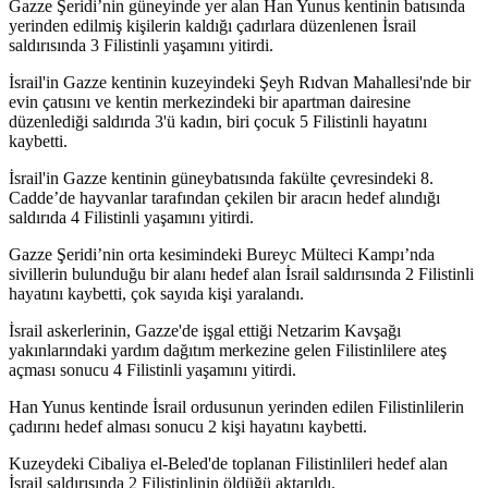
Gazze Şeridi’nin güneyinde yer alan Han Yunus kentinin batısında
yerinden edilmiş kişilerin kaldığı çadırlara düzenlenen İsrail
saldırısında 3 Filistinli yaşamını yitirdi.
İsrail'in Gazze kentinin kuzeyindeki Şeyh Rıdvan Mahallesi'nde bir
evin çatısını ve kentin merkezindeki bir apartman dairesine
düzenlediği saldırıda 3'ü kadın, biri çocuk 5 Filistinli hayatını
kaybetti.
İsrail'in Gazze kentinin güneybatısında fakülte çevresindeki 8.
Cadde’de hayvanlar tarafından çekilen bir aracın hedef alındığı
saldırıda 4 Filistinli yaşamını yitirdi.
Gazze Şeridi’nin orta kesimindeki Bureyc Mülteci Kampı’nda
sivillerin bulunduğu bir alanı hedef alan İsrail saldırısında 2 Filistinli
hayatını kaybetti, çok sayıda kişi yaralandı.
​​İsrail askerlerinin, Gazze'de işgal ettiği Netzarim Kavşağı
yakınlarındaki yardım dağıtım merkezine gelen Filistinlilere ateş
açması sonucu 4 Filistinli yaşamını yitirdi.
Han Yunus kentinde İsrail ordusunun yerinden edilen Filistinlilerin
çadırını hedef alması sonucu 2 kişi hayatını kaybetti.
Kuzeydeki Cibaliya el-Beled'de toplanan Filistinlileri hedef alan
İsrail saldırısında 2 Filistinlinin öldüğü aktarıldı.