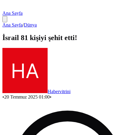
Ana Sayfa
Ana Sayfa
/
Dünya
İsrail 81 kişiyi şehit etti!
Habervitrini
•
20 Temmuz 2025 01:00
•