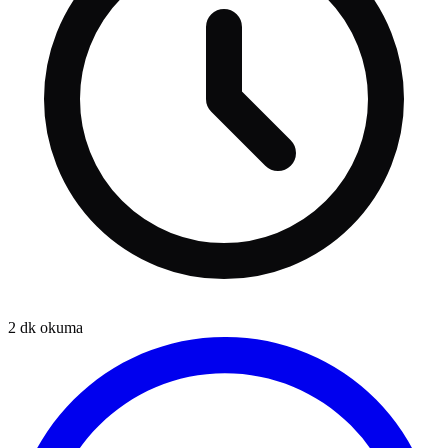
2
dk okuma