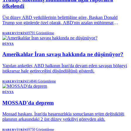
öfkelendi
Üst düzey ABD yetkililerinin belirttiğine göre, Başkan Donald
Trump son günlerde özel olarak, ABD'nin azalan mühimmat
stokuna ilişkin açıklamaların , kritik bir dönemde ABD'yi zayıf
gösterdiğinden şikayet etti; Trump, İran'ı bir anlaşmaya varmaya
9791
Görüntüleme
HABERVITRINI
motive etmek için tekrar tekrar ek askeri müdahale tehdidinde
bulunuyor.
DÜNYA
Amerikalılar İran savaşı hakkında ne düşünüyor?
Yapılan anketler, ABD halkının İran'da devam eden savaşın bölgeyi
istikrarsız hale getireceğini düşündüğünü gösterdi.
14846
Görüntüleme
HABERVITRINI
DÜNYA
MOSSAD'da deprem
Mossad başkanı, İran'da başarısızlıkla sonuçlanan rejim değişikliği
planının arkasındaki 2 üst düzey yetkiliyi görevden aldı.
9750
Görüntüleme
HABERVITRINI