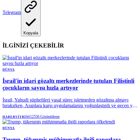
Telegram
Kopyala
İLGİNİZİ ÇEKEBİLİR
DÜNYA
İsrail'in idari gözaltı merkezlerinde tutulan Filistinli
çocukların sayısı hızla artıyor
İsrail, Yahudi şüphelileri yasal süreç işletmeden gözaltına almayı
bırakırken, Araplara karşı uygulamalarını yoğunlaştırdı ve geçen yıl
gözaltına alınan Filistinli çocukların sayısını 103'ten 191'e çıkardı.
12556
Görüntüleme
HABERVITRINI
DÜNYA
Trump, tükenmiş mühimmatla ilgili raporlara