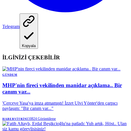
Telegram
Kopyala
İLGİNİZİ ÇEKEBİLİR
GÜNDEM
MHP'nin fireci vekilinden manidar açıklama.. Bir
canım var...
'Çerçeve Yasa'ya imza atmamıştı! İzzet Ulvi Yönter'den çarpıcı
paylaşım: "Bir canım var..."
10824
Görüntüleme
HABERVITRINI