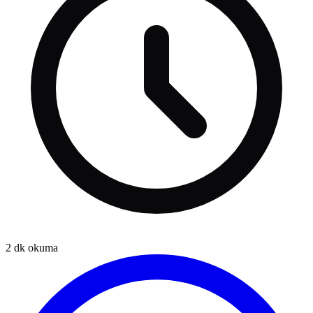
2
dk okuma