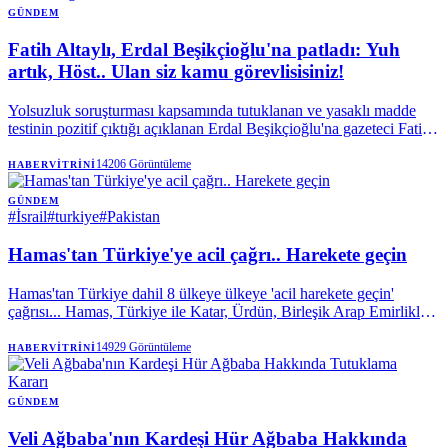
GÜNDEM
Fatih Altaylı, Erdal Beşikçioğlu'na patladı: Yuh
artık, Höst.. Ulan siz kamu görevlisisiniz!
Yolsuzluk soruşturması kapsamında tutuklanan ve yasaklı madde
testinin pozitif çıktığı açıklanan Erdal Beşikçioğlu'na gazeteci Fatih
Altaylı'dan sert tepki geldi. Altaylı, kamu görevlilerinin taşıdığı
sorumluluğa dikkat çekerek, "Ulan, siz kamu görevlisisiniz. Bu
14206
Görüntüleme
HABERVITRINI
kadar olur mu?" ifadelerini kullandı.
GÜNDEM
#
İsrail
#
turkiye
#
Pakistan
Hamas'tan Türkiye'ye acil çağrı.. Harekete geçin
Hamas'tan Türkiye dahil 8 ülkeye ülkeye 'acil harekete geçin'
çağrısı... Hamas, Türkiye ile Katar, Ürdün, Birleşik Arap Emirlikleri,
Endonezya, Pakistan, Suudi Arabistan ve Mısır dışişleri bakanları
tarafından yayımlanan ortak açıklamayı memnuniyetle karşıladığını
14929
Görüntüleme
HABERVITRINI
belirterek, arabulucular ve ABD yönetimine İsrail'in ateşkes
anlaşmasını başarısız kılmasını önlemek için acil harekete geçilmesi
çağrısı yaptı.
GÜNDEM
Veli Ağbaba'nın Kardeşi Hür Ağbaba Hakkında