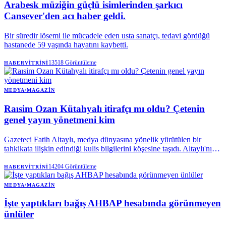
Arabesk müziğin güçlü isimlerinden şarkıcı
Cansever'den acı haber geldi.
Bir süredir lösemi ile mücadele eden usta sanatçı, tedavi gördüğü
hastanede 59 yaşında hayatını kaybetti.
13518
Görüntüleme
HABERVITRINI
MEDYA/MAGAZIN
Raısim Ozan Kütahyalı itirafçı mı oldu? Çetenin
genel yayın yönetmeni kim
Gazeteci Fatih Altaylı, medya dünyasına yönelik yürütülen bir
tahkikata ilişkin edindiği kulis bilgilerini köşesine taşıdı. Altaylı'nın
kaynaklarına dayandırdığı savlara göre, Rasim Ozan Kütahyalı'nın
'itirafçı' olduğu ve incelemenin bir genel yayın yönetmeni ile diğer
14204
Görüntüleme
HABERVITRINI
medya mensuplarına da sıçrayabileceği belirtiliyor.
MEDYA/MAGAZIN
İşte yaptıkları bağış AHBAP hesabında görünmeyen
ünlüler