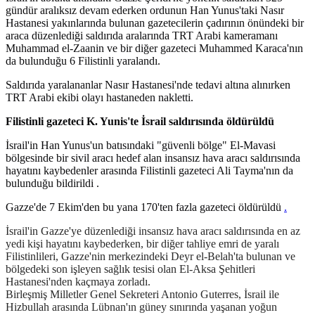
gündür aralıksız devam ederken ordunun Han Yunus'taki Nasır
Hastanesi yakınlarında bulunan gazetecilerin çadırının önündeki bir
araca düzenlediği saldırıda aralarında TRT Arabi kameramanı
Muhammad el-Zaanin ve bir diğer gazeteci Muhammed Karaca'nın
da bulunduğu 6 Filistinli yaralandı.
Saldırıda yaralananlar Nasır Hastanesi'nde tedavi altına alınırken
TRT Arabi ekibi olayı hastaneden nakletti.
Filistinli gazeteci K. Yunis'te İsrail saldırısında öldürüldü
İsrail'in Han Yunus'un batısındaki "güvenli bölge" El-Mavasi
bölgesinde bir sivil aracı hedef alan insansız hava aracı saldırısında
hayatını kaybedenler arasında Filistinli gazeteci Ali Tayma'nın da
bulunduğu bildirildi .
Gazze'de 7 Ekim'den bu yana 170'ten fazla gazeteci öldürüldü
.
İsrail'in Gazze'ye düzenlediği insansız hava aracı saldırısında en az
yedi kişi hayatını kaybederken, bir diğer tahliye emri de yaralı
Filistinlileri, Gazze'nin merkezindeki Deyr el-Belah'ta bulunan ve
bölgedeki son işleyen sağlık tesisi olan El-Aksa Şehitleri
Hastanesi'nden kaçmaya zorladı.
Birleşmiş Milletler Genel Sekreteri Antonio Guterres, İsrail ile
Hizbullah arasında Lübnan'ın güney sınırında yaşanan yoğun