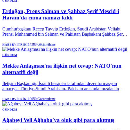
GÜNDEM
Erdoğan, Prens Salman ve Şahbaz Şerif Mescid-i
Haram'da cuma namazı kıldı
Cumhurbaşkanı Recep Tayyip Erdoğan, Suudi Arabistan Veliaht
Prensi Muhammed bin Selman ve Pakistan Başbakanı Şahbaz Şerif
ile birlikte Mekke’de cuma namazı kıldı.
14388
Görüntüleme
HABERVITRINI
GÜNDEM
Mekke Anlaşması'na ilişkin net cevap: NATO'nun
alternatifi değil
İletişim Başkanlığı, İsrailli hesaplar tarafından dezenformasyon
amacıyla Türkiye-Suudi Arabistan- Pakistan arasında imzalanan
Mekke Anlaşması'na dair paylaşılan iddiaları yalanladı. Mekke
Anlaşması'nın NATO'nun 5. maddesi ile çeliştiği iddiaları
10050
Görüntüleme
HABERVITRINI
reddedilirken, söz konusu ittifakın NATO'ya bir alternatif olmadığı
vurgulandı.
GÜNDEM
Ağabeyi Veli Ağbaba'ya oluk gibi para akıtmış