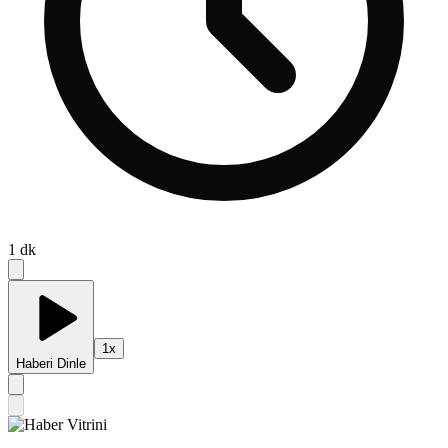
1
dk
1
x
Haberi Dinle