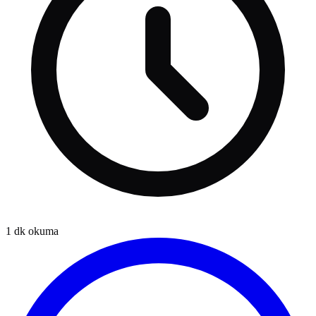
1
dk okuma