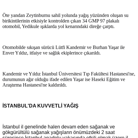
Öte yandan Zeytinburnu sahil yolunda yağış yüzünden oluşan su
birikintilerinin etkisiyle kontrolden çıkan 34 GMP 97 plakalı
otomobil, Yedikule ışıklarda yol kenarındaki direğe çarptı.
Otomobilde sıkışan sürücü Lütfi Kandemir ve Burhan Yaşar ile
Enver Yıldız, itfaiye ve sağlık ekiplerince çıkarıldı.
Kandemir ve Yıldız İstanbul Üniversitesi Tıp Fakültesi Hastanesi'ne,
durumunun ağır olduğu ifade edilen Yaşar ise Haseki Eğitim ve
Araştırma Hastanesi'ne kaldırıldı.
İSTANBUL'DA KUVVETLİ YAĞIŞ
İstanbul il genelinde halen devam eden sağanak ve
gökgürültülü sağanak yağışların önümüzdeki 2 saat
süresince İstanbul anadolu yakasında etkili olmak üzere il