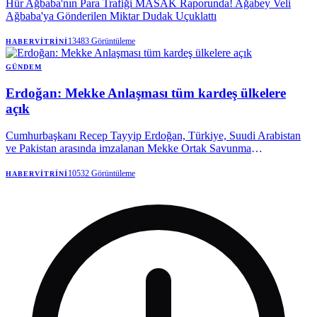
Hür Ağbaba'nın Para Trafiği MASAK Raporunda! Ağabey Veli
Ağbaba'ya Gönderilen Miktar Dudak Uçuklattı
13483
Görüntüleme
HABERVITRINI
GÜNDEM
Erdoğan: Mekke Anlaşması tüm kardeş ülkelere
açık
Cumhurbaşkanı Recep Tayyip Erdoğan, Türkiye, Suudi Arabistan
ve Pakistan arasında imzalanan Mekke Ortak Savunma
Anlaşması'nın hiçbir ülkeyi hedef almadığını belirterek, bölgenin
huzur, refah ve istikrarını amaçlayan tüm kardeş ülkelerin katılımına
10532
Görüntüleme
HABERVITRINI
açık olduğunu açıkladı.