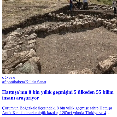
GÜNDEM
#
Spor
#
haber
#
Kültür Sanat
Hattuşa'nın 8 bin yıllık geçmişini 5 ülkeden 55 bilim
insanı araştırıyor
Çorum'un Boğazkale ilçesindeki 8 bin yıllık geçmişe sahip Hattuşa
Antik Kenti'nde arkeolojik kazılar, 120'nci yılında Türkiye ve 4