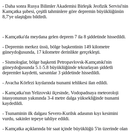
- Daha sonra Rusya Bilimler Akademisi Birleşik Jeofizik Servisi'nin
Kamçatka şubesi, çeşitli tahminlere göre depremin büyüklüğünün
8,7'ye ulaştığını bildirdi.
- Kamçatka'da meydana gelen deprem 7 ila 8 şiddetinde hissedildi.
- Depremin merkez üssü, bölge başkentinin 149 kilometre
güneydoğusunda, 17 kilometre derinlikte gerçekleşti.
- Sismologlar, bölge başkenti Petropavlovsk-Kamçatski'nin
güneydoğusunda 5.1-5.8 büyüklüğünde tekrarlayan şiddetli
depremler kaydetti, sarsıntılar 3 şiddetinde hissedildi.
- Avacha Körfezi kıyılarında tsunami tehlikesi ilan edildi.
- Kamçatka'nın Yelizovski ilçesinde, Vodopadnaya meteoroloji
istasyonunun yakınında 3-4 metre dalga yüksekliğinde tsunami
kaydedildi.
- Tsunaminin ilk dalgası Severo-Kurilsk adasının kıyı kesimini
vurdu, sakinler tepeye tahliye edildi.
- Kamçatka açıklarında bir saat içinde büyüklüğü 5'in üzerinde olan