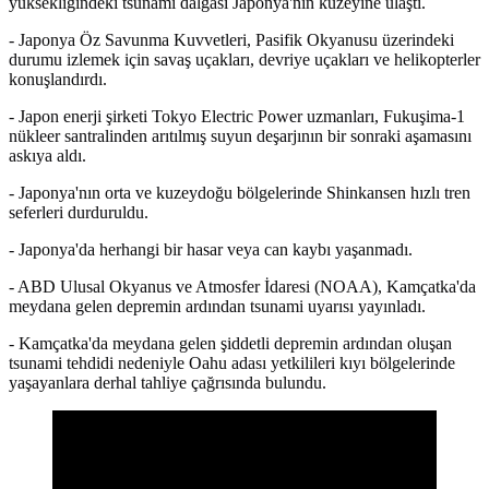
yüksekliğindeki tsunami dalgası Japonya'nın kuzeyine ulaştı.
- Japonya Öz Savunma Kuvvetleri, Pasifik Okyanusu üzerindeki
durumu izlemek için savaş uçakları, devriye uçakları ve helikopterler
konuşlandırdı.
- Japon enerji şirketi Tokyo Electric Power uzmanları, Fukuşima-1
nükleer santralinden arıtılmış suyun deşarjının bir sonraki aşamasını
askıya aldı.
- Japonya'nın orta ve kuzeydoğu bölgelerinde Shinkansen hızlı tren
seferleri durduruldu.
- Japonya'da herhangi bir hasar veya can kaybı yaşanmadı.
- ABD Ulusal Okyanus ve Atmosfer İdaresi (NOAA), Kamçatka'da
meydana gelen depremin ardından tsunami uyarısı yayınladı.
- Kamçatka'da meydana gelen şiddetli depremin ardından oluşan
tsunami tehdidi nedeniyle Oahu adası yetkilileri kıyı bölgelerinde
yaşayanlara derhal tahliye çağrısında bulundu.