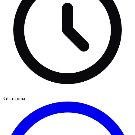
3
dk okuma