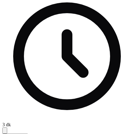
“Düzenleme dediğiniz de belli bir şahsı ilgilendiren bir şey olmaz.
Genel bir düzenleme yaparsınız, kanuni düzenleme ve o düzenleme
kimin için geçerliyse herkes ondan istifade eder” dedi.
3
dk