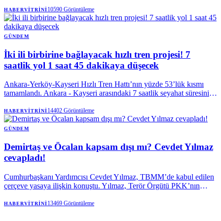
ülkeden farklı branşlardaki 55 bilim insanının katılımıyla başladı. |
Anadolu Ajansı
10590
Görüntüleme
HABERVITRINI
GÜNDEM
İki ili birbirine bağlayacak hızlı tren projesi! 7
saatlik yol 1 saat 45 dakikaya düşecek
Ankara-Yerköy-Kayseri Hızlı Tren Hattı’nın yüzde 53’lük kısmı
tamamlandı. Ankara - Kayseri arasındaki 7 saatlik seyahat süresini 1
saat 45 dakikaya düşecek projenin 2028 yılında tamamlanması
hedefleniyor. Proje tamamlandığında yılda 5,5 milyon yolcu
14402
Görüntüleme
HABERVITRINI
taşıyacak. Ulaştırma ve Altyapı Bakanı Abdulkadir Uraloğlu, “Bu
büyük proje tamamlandığında yalnızca iki şehri değil Anadolu'nun
GÜNDEM
kalbinden geçen bir kalkınma koridorunu harekete geçirmiş
Demirtaş ve Öcalan kapsam dışı mı? Cevdet Yılmaz
olacağız” dedi.
cevapladı!
Cumhurbaşkanı Yardımcısı Cevdet Yılmaz, TBMM’de kabul edilen
çerçeve yasaya ilişkin konuştu. Yılmaz, Terör Örgütü PKK’nın
lideri Abdullah Öcalan ile ilgili bir konunun düzenleme kapsamında
olmadığının altını çizdi. Selahattin Demirtaş'a yönelik bir
13469
Görüntüleme
HABERVITRINI
düzenlemenin olup olmayacağına yönelik de konuşan Yılmaz