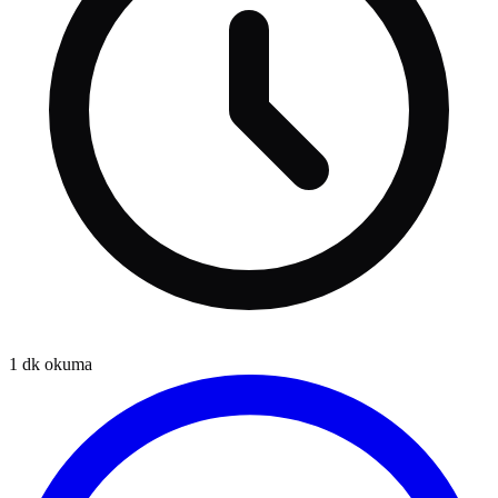
1
dk okuma