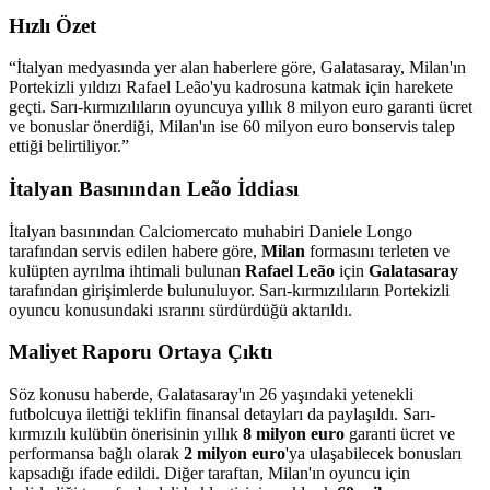
Hızlı Özet
“
İtalyan medyasında yer alan haberlere göre, Galatasaray, Milan'ın
Portekizli yıldızı Rafael Leão'yu kadrosuna katmak için harekete
geçti. Sarı-kırmızılıların oyuncuya yıllık 8 milyon euro garanti ücret
ve bonuslar önerdiği, Milan'ın ise 60 milyon euro bonservis talep
ettiği belirtiliyor.
”
İtalyan Basınından Leão İddiası
İtalyan basınından Calciomercato muhabiri Daniele Longo
tarafından servis edilen habere göre,
Milan
formasını terleten ve
kulüpten ayrılma ihtimali bulunan
Rafael Leão
için
Galatasaray
tarafından girişimlerde bulunuluyor. Sarı-kırmızılıların Portekizli
oyuncu konusundaki ısrarını sürdürdüğü aktarıldı.
Maliyet Raporu Ortaya Çıktı
Söz konusu haberde, Galatasaray'ın 26 yaşındaki yetenekli
futbolcuya ilettiği teklifin finansal detayları da paylaşıldı. Sarı-
kırmızılı kulübün önerisinin yıllık
8 milyon euro
garanti ücret ve
performansa bağlı olarak
2 milyon euro
'ya ulaşabilecek bonusları
kapsadığı ifade edildi. Diğer taraftan, Milan'ın oyuncu için