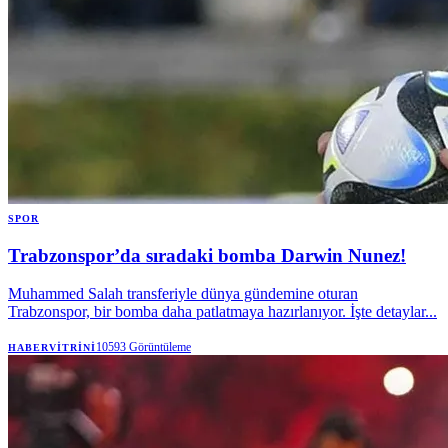
SPOR
Trabzonspor’da sıradaki bomba Darwin Nunez!
Muhammed Salah transferiyle dünya gündemine oturan
Trabzonspor, bir bomba daha patlatmaya hazırlanıyor. İşte detaylar...
10593
Görüntüleme
HABERVITRINI