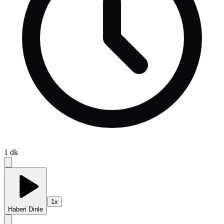
1
dk
1
x
Haberi Dinle