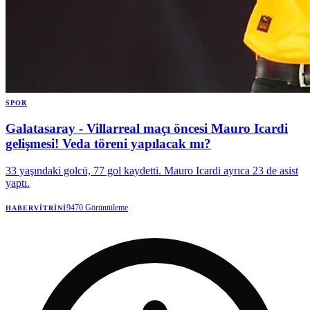
SPOR
Galatasaray - Villarreal maçı öncesi Mauro Icardi
gelişmesi! Veda töreni yapılacak mı?
33 yaşındaki golcü, 77 gol kaydetti. Mauro Icardi ayrıca 23 de asist
yaptı.
9470
Görüntüleme
HABERVITRINI