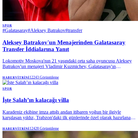
SPOR
#
Galatasaray
#
Aleksey Batrakov
#
transfer
Aleksey Batrakov'un Menajerinden Galatasaray
Transfer İddialarına Yanıt
Lokomotiv Moskova'nın 21 yaşındaki orta saha oyuncusu Aleksey
Batrakov'un menajeri Vladimir Kuzmichev, Galatasaray'ın
oyuncuyla ilgilendiğini doğruladı. Kuzmichev, şu an için resmi bir
teklif olmadığını, sadece bir niyet mektubu gönderildiğini belirterek,
12243
Görüntüleme
HABERVITRINI
transfer komisyonu iddialarını yalanladı.
SPOR
İşte Salah’ın kalacağı villa
Karadeniz ekibine imza attığı andan itibaren yoğun bir ilgiyle
karşılaşan yıldız, Trabzon'daki ilk günlerinde özel olarak hazırlanan
bir otelin kral dairesinde konaklıyor. 34 yaşındaki futbolcunun kalıcı
ikameti için süreç hızlı ilerledi.
12428
Görüntüleme
HABERVITRINI