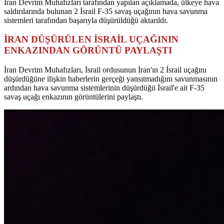
İran Devrim Muhafızları tarafından yapılan açıklamada, ülkeye hava
saldırılarında bulunan 2 İsrail F-35 savaş uçağının hava savunma
sistemleri tarafından başarıyla düşürüldüğü aktarıldı.
İRAN DÜŞÜRÜLEN İSRAİL UÇAĞININ
ENKAZINDAN GÖRÜNTÜ PAYLAŞTI
İran Devrim Muhafızları, İsrail ordusunun İran'ın 2 İsrail uçağını
düşürdüğüne ilişkin haberlerin gerçeği yansıtmadığını savunmasının
ardından hava savunma sistemlerinin düşürdüğü İsrail'e ait F-35
savaş uçağı enkazının görüntülerini paylaştı.