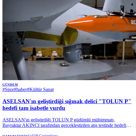
GÜNDEM
#
Spor
#
haber
#
Kültür Sanat
ASELSAN'ın geliştirdiği sığınak delici "TOLUN P"
hedefi tam isabetle vurdu
ASELSAN'ın geliştirdiği TOLUN P güdümlü mühimmatı,
Bayraktar AKINCI tarafından gerçekleştirilen atış testinde hedefi
tam isabetle vurdu.
14329
Görüntüleme