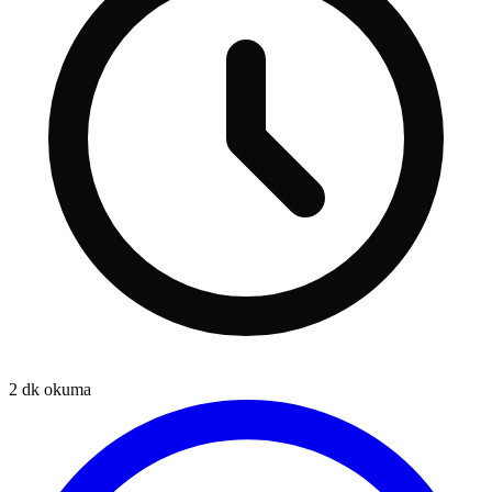
2
dk okuma