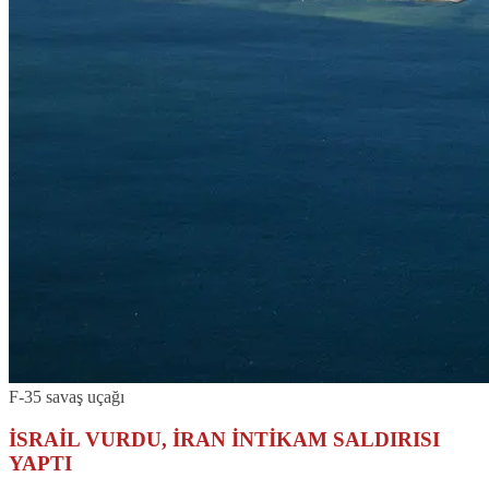
F-35 savaş uçağı
İSRAİL VURDU, İRAN İNTİKAM SALDIRISI
YAPTI