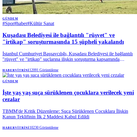
GÜNDEM
#
Spor
#
haber
#
Kültür Sanat
Kuşadası Belediyesi ile bağlantılı "rüşvet" ve
"irtikap" soruşturmasında 15 şüpheli yakalandı
İstanbul Cumhuriyet Başsavcılığı, Kuşadası Belediyesi ile bağlantılı
"rüşvet" ve "irtikap" suçlarına ilişkin soruşturma kapsamında
düzenlenen operasyonda 15 şüphelinin gözaltına alındığını bildirdi. |
Anadolu Ajansı
12091
Görüntüleme
HABERVITRINI
GÜNDEM
İşte yaş yaş suça sürüklenen çocuklara verilecek yeni
cezalar
TBMM'de Kritik Düzenleme: Suça Sürüklenen Çocuklara İlişkin
Kanun Teklifinin İlk 2 Maddesi Kabul Edildi
10230
Görüntüleme
HABERVITRINI