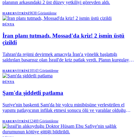
planının arkasındaki 2 üst düzey yetkiliyi görevden aldı.
9638
Görüntüleme
HABERVITRINI
DÜNYA
İran planı tutmadı, Mossad'da kriz! 2 ismin üstü
çizildi
Tahran'da rejimi devirmek amacıyla İran'a yönelik başlattığı
saldırıları başarısız olan İsrail'de kriz patlak verdi. Planın kurgulayan
Mossad'da 2 üst düzey ismin görevden alındığı ifade edildi.
10143
Görüntüleme
HABERVITRINI
DÜNYA
Şam'da şiddetli patlama
Suriye'nin başkenti Şam'da bir yolcu minibüsüne yerleştirilen el
yapımı patlayıcının infilak etmesi sonucu ölü ve yaralılar olduğu
açıklanırken, hastaneler alarma geçirildi.
12469
Görüntüleme
HABERVITRINI