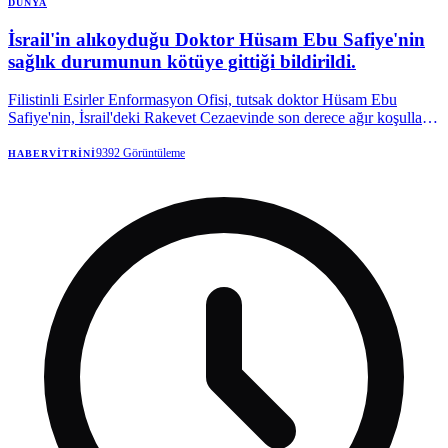
DÜNYA
İsrail'in alıkoyduğu Doktor Hüsam Ebu Safiye'nin
sağlık durumunun kötüye gittiği bildirildi.
Filistinli Esirler Enformasyon Ofisi, tutsak doktor Hüsam Ebu
Safiye'nin, İsrail'deki Rakevet Cezaevinde son derece ağır koşullarla
karşı karşıya olduğunu belirtti.
9392
Görüntüleme
HABERVITRINI