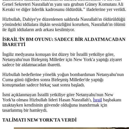
Genel Sekreteri Nasrallah'ın yanı sıra grubun Güney Komutanı Ali
Keraki ve diğer liderlik kadrosunu öldürdük." ifadelerine yer verildi.
Hizbullah, Dahiye'ye düzenlenen saldırıda Nasrallah'ın öldürüldüğü
yönündeki iddialara ilişkin sessizliğini korurken, Nasrallah'ın ölümü
ile ilgili iddiaların ardı arkası kesilmiyor.
İSRAİL'İN BM OYUNU: SADECE BİR ALDATMACADAN
İBARETTİ
İngiliz medyasına konuşan üst düzey bir İsrailli yetkiliye göre,
Netanyahu'nun Birleşmiş Milletler için New York'a yaptığı ziyaret
sadece bir aldatmacadan ibaretti.
Hizbullah hedeflerine yönelik yoğun bombardıman Netanyahu'nun
Cuma günü öğleden sonra Birleşmiş Milletler'de yaptığı
konuşmadan sadece birkaç saat sonra başladı.
İsmi açıklanmayan İsrailli yetkiliye göre Netanyahu'nun New
York'ta olması Hizbullah lideri Hasan Nasrallah'ı,
İsrail
başbakanı
uzaktayken kendisinin güvende olduğuna inandırmak için
tasarlanmış bir hamleydi.
TALİMATI NEW YORK'TA VERDİ