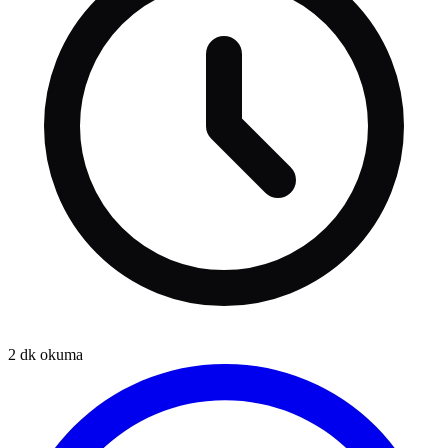
2
dk okuma