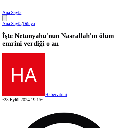
Ana Sayfa
Ana Sayfa
/
Dünya
İşte Netanyahu'nun Nasrallah'ın ölüm
emrini verdiği o an
Habervitrini
•
28 Eylül 2024 19:15
•