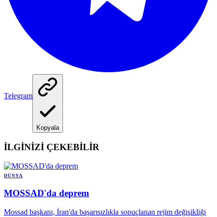
Telegram
Kopyala
İLGİNİZİ ÇEKEBİLİR
DÜNYA
MOSSAD'da deprem
Mossad başkanı, İran'da başarısızlıkla sonuçlanan rejim değişikliği