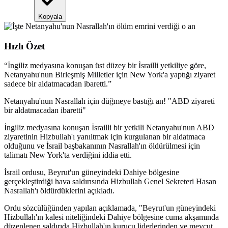
Kopyala
Hızlı Özet
“
İngiliz medyasına konuşan üst düzey bir İsrailli yetkiliye göre,
Netanyahu'nun Birleşmiş Milletler için New York'a yaptığı ziyaret
sadece bir aldatmacadan ibaretti.
”
Netanyahu'nun Nasrallah için düğmeye bastığı an! "ABD ziyareti
bir aldatmacadan ibaretti"
İngiliz medyasına konuşan İsrailli bir yetkili Netanyahu'nun ABD
ziyaretinin Hizbullah'ı yanıltmak için kurgulanan bir aldatmaca
olduğunu ve İsrail başbakanının Nasrallah'ın öldürülmesi için
talimatı New York'ta verdiğini iddia etti.
İsrail ordusu, Beyrut'un güneyindeki Dahiye bölgesine
gerçekleştirdiği hava saldırısında Hizbullah Genel Sekreteri Hasan
Nasrallah'ı öldürdüklerini açıkladı.
Ordu sözcülüğünden yapılan açıklamada, "Beyrut'un güneyindeki
Hizbullah'ın kalesi niteliğindeki Dahiye bölgesine cuma akşamında
düzenlenen saldırıda Hizbullah'ın kurucu liderlerinden ve mevcut