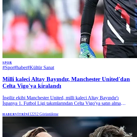
SPOR
#
Spor
#
haber
#
Kültür Sanat
Milli kaleci Altay Bayındır, Manchester United'dan
Celta Vigo'ya kiralandı
İngiliz ekibi Manchester United, milli kaleci Altay Bayındır'ı
İspanya 1. Futbol Ligi takımlarından Celta Vigo'ya satın alma
opsiyonuyla kiraladı. | Anadolu Ajansı
12212
Görüntüleme
HABERVITRINI