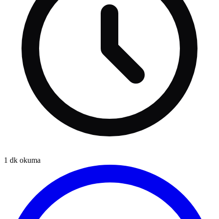
1
dk okuma