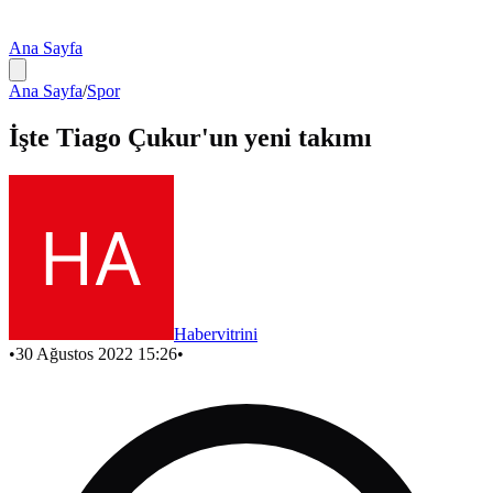
Ana Sayfa
Ana Sayfa
/
Spor
İşte Tiago Çukur'un yeni takımı
Habervitrini
•
30 Ağustos 2022 15:26
•