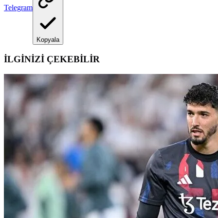
Telegram
Kopyala
İLGİNİZİ ÇEKEBİLİR