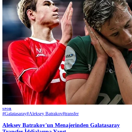
SPOR
#
Galatasaray
#
Aleksey Batrakov
#
transfer
Aleksey Batrakov'un Menajerinden Galatasaray
Transfer İddialarına Yanıt