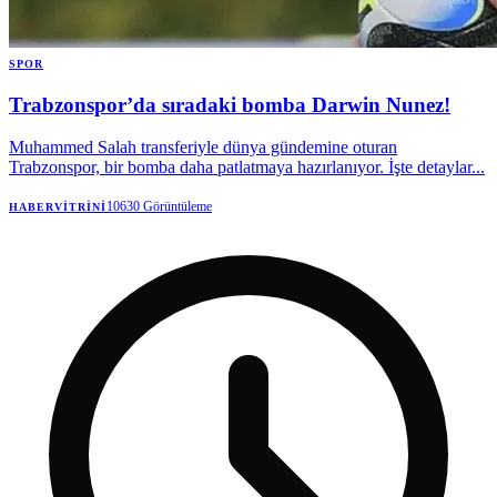
SPOR
Trabzonspor’da sıradaki bomba Darwin Nunez!
Muhammed Salah transferiyle dünya gündemine oturan
Trabzonspor, bir bomba daha patlatmaya hazırlanıyor. İşte detaylar...
10630
Görüntüleme
HABERVITRINI