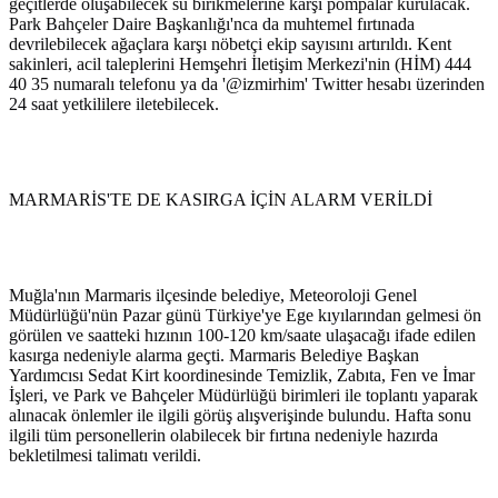
geçitlerde oluşabilecek su birikmelerine karşı pompalar kurulacak.
Park Bahçeler Daire Başkanlığı'nca da muhtemel fırtınada
devrilebilecek ağaçlara karşı nöbetçi ekip sayısını artırıldı. Kent
sakinleri, acil taleplerini Hemşehri İletişim Merkezi'nin (HİM) 444
40 35 numaralı telefonu ya da '@izmirhim' Twitter hesabı üzerinden
24 saat yetkililere iletebilecek.
MARMARİS'TE DE KASIRGA İÇİN ALARM VERİLDİ
Muğla'nın Marmaris ilçesinde belediye, Meteoroloji Genel
Müdürlüğü'nün Pazar günü Türkiye'ye Ege kıyılarından gelmesi ön
görülen ve saatteki hızının 100-120 km/saate ulaşacağı ifade edilen
kasırga nedeniyle alarma geçti. Marmaris Belediye Başkan
Yardımcısı Sedat Kirt koordinesinde Temizlik, Zabıta, Fen ve İmar
İşleri, ve Park ve Bahçeler Müdürlüğü birimleri ile toplantı yaparak
alınacak önlemler ile ilgili görüş alışverişinde bulundu. Hafta sonu
ilgili tüm personellerin olabilecek bir fırtına nedeniyle hazırda
bekletilmesi talimatı verildi.