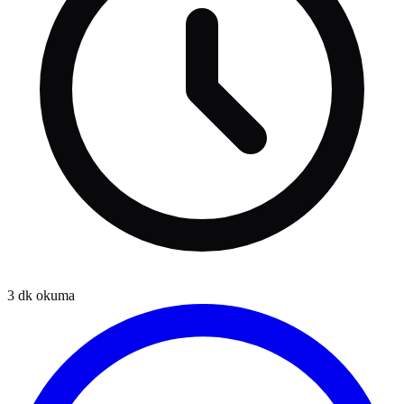
3
dk okuma