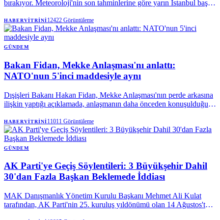
bırakıyor. Meteoroloji'nin son tahminlerine göre yarın İstanbul başta
olmak üzere Marmara'nın doğusu ve Karadeniz'de gök gürültülü
sağanak bekleniyor.
12422
Görüntüleme
HABERVITRINI
GÜNDEM
Bakan Fidan, Mekke Anlaşması'nı anlattı:
NATO'nun 5'inci maddesiyle aynı
Dışişleri Bakanı Hakan Fidan, Mekke Anlaşması'nın perde arkasına
ilişkin yaptığı açıklamada, anlaşmanın daha önceden konuşulduğunu
vurguladı. Bakan Fidan, "Savunma anlaşmasına ihtiyaç vardı"
sözlerini kullanarak, Mekke Ortak Savunma Anlaşması'nın teknik
11011
Görüntüleme
HABERVITRINI
olarak, NATO Antlaşması'nın kolektif savunmaya ilişkin 5.
maddesiyle aynı olduğunu söyledi.
GÜNDEM
AK Parti'ye Geçiş Söylentileri: 3 Büyükşehir Dahil
30'dan Fazla Başkan Beklemede İddiası
MAK Danışmanlık Yönetim Kurulu Başkanı Mehmet Ali Kulat
tarafından, AK Parti'nin 25. kuruluş yıldönümü olan 14 Ağustos'ta,
aralarında üç büyükşehir belediye başkanının da bulunduğu 30'dan