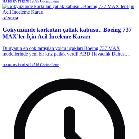
fazla yerel yöneticinin partiye katılmak üzere sırada olduğu öne
12895
Görüntüleme
HABERVITRINI
sürüldü. Kulat, bu geçişlerin henüz netlik kazanmadığını da belirtti.
GÜNDEM
Gökyüzünde korkutan çatlak kabusu.. Boeing 737
MAX’ler İçin Acil İnceleme Kararı
Dünyanın en çok tartışılan yolcu uçakları Boeing 737 MAX
modellerinde yeni bir kriz patlak verdi! ABD Havacılık Dairesi
(FAA), gövdede tespit edilen çatlaklar nedeniyle yüzlerce uçak için
alarm verdi.
14516
Görüntüleme
HABERVITRINI