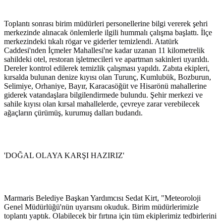
Toplantı sonrası birim müdürleri personellerine bilgi vererek şehri
merkezinde alınacak önlemlerle ilgili hummalı çalışma başlattı. İlçe
merkezindeki tıkalı rögar ve giderler temizlendi. Atatürk
Caddesi'nden İçmeler Mahallesi'ne kadar uzanan 11 kilometrelik
sahildeki otel, restoran işletmecileri ve apartman sakinleri uyarıldı.
Dereler kontrol edilerek temizlik çalışması yapıldı. Zabıta ekipleri,
kırsalda bulunan denize kıyısı olan Turunç, Kumlubük, Bozburun,
Selimiye, Orhaniye, Bayır, Karacasöğüt ve Hisarönü mahallerine
giderek vatandaşlara bilgilendirmede bulundu. Şehir merkezi ve
sahile kıyısı olan kırsal mahallelerde, çevreye zarar verebilecek
ağaçların çürümüş, kurumuş dalları budandı.
'DOĞAL OLAYA KARŞI HAZIRIZ'
Marmaris Belediye Başkan Yardımcısı Sedat Kirt, "Meteoroloji
Genel Müdürlüğü'nün uyarısını okuduk. Birim müdürlerimizle
toplantı yaptık. Olabilecek bir fırtına için tüm ekiplerimiz tedbirlerini