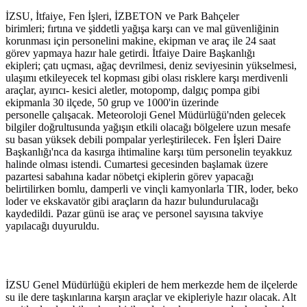
İZSU, İtfaiye, Fen İşleri, İZBETON ve Park Bahçeler
birimleri; fırtına ve şiddetli yağışa karşı can ve mal güvenliğinin
korunması için personelini makine, ekipman ve araç ile 24 saat
görev yapmaya hazır hale getirdi. İtfaiye Daire Başkanlığı
ekipleri; çatı uçması, ağaç devrilmesi, deniz seviyesinin yükselmesi,
ulaşımı etkileyecek tel kopması gibi olası risklere karşı merdivenli
araçlar, ayırıcı- kesici aletler, motopomp, dalgıç pompa gibi
ekipmanla 30 ilçede, 50 grup ve 1000'in üzerinde
personelle çalışacak. Meteoroloji Genel Müdürlüğü'nden gelecek
bilgiler doğrultusunda yağışın etkili olacağı bölgelere uzun mesafe
su basan yüksek debili pompalar yerleştirilecek. Fen İşleri Daire
Başkanlığı'nca da kasırga ihtimaline karşı tüm personelin teyakkuz
halinde olması istendi. Cumartesi gecesinden başlamak üzere
pazartesi sabahına kadar nöbetçi ekiplerin görev yapacağı
belirtilirken bomlu, damperli ve vinçli kamyonlarla TIR, loder, beko
loder ve ekskavatör gibi araçların da hazır bulundurulacağı
kaydedildi. Pazar günü ise araç ve personel sayısına takviye
yapılacağı duyuruldu.
İZSU Genel Müdürlüğü ekipleri de hem merkezde hem de ilçelerde
su ile dere taşkınlarına karşın araçlar ve ekipleriyle hazır olacak. Alt