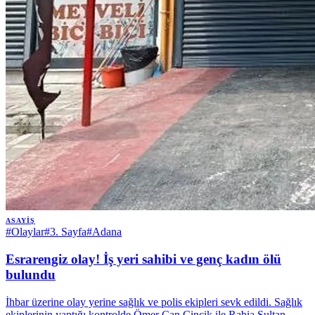
ASAYIŞ
#
Olaylar
#
3. Sayfa
#
Adana
Esrarengiz olay! İş yeri sahibi ve genç kadın ölü
bulundu
İhbar üzerine olay yerine sağlık ve polis ekipleri sevk edildi. Sağlık
ekiplerinin yaptığı kontrolde Ömer Can Çinçik ile Rabia Sultan