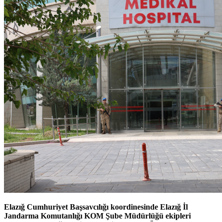
Elazığ Cumhuriyet Başsavcılığı koordinesinde Elazığ İl
Jandarma Komutanlığı KOM Şube Müdürlüğü ekipleri