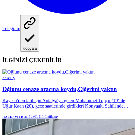
Telegram
Kopyala
İLGİNİZİ ÇEKEBİLİR
ASAYIŞ
Oğlunu cenaze aracına koydu,Ciğerimi yaktın
Kayseri'den tatil için Antalya'ya gelen Muhammet Topçu (19) ile
Uğur Kaan (20), gece saatlerinde girdikleri Konyaaltı Sahili'nde
boğularak hayatını kaybetti. Oğlunun tabutunu kendi elleriyle
cenaze aracına taşıyan Muhammet Topçu'nun babasının feryadı
12801
Görüntüleme
HABERVITRINI
yürek dağladı.