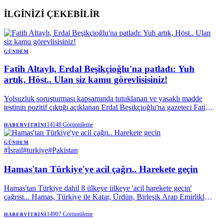
İLGİNİZİ ÇEKEBİLİR
GÜNDEM
Fatih Altaylı, Erdal Beşikçioğlu'na patladı: Yuh
artık, Höst.. Ulan siz kamu görevlisisiniz!
Yolsuzluk soruşturması kapsamında tutuklanan ve yasaklı madde
testinin pozitif çıktığı açıklanan Erdal Beşikçioğlu'na gazeteci Fatih
Altaylı'dan sert tepki geldi. Altaylı, kamu görevlilerinin taşıdığı
sorumluluğa dikkat çekerek, "Ulan, siz kamu görevlisisiniz. Bu
14148
Görüntüleme
HABERVITRINI
kadar olur mu?" ifadelerini kullandı.
GÜNDEM
#
İsrail
#
turkiye
#
Pakistan
Hamas'tan Türkiye'ye acil çağrı.. Harekete geçin
Hamas'tan Türkiye dahil 8 ülkeye ülkeye 'acil harekete geçin'
çağrısı... Hamas, Türkiye ile Katar, Ürdün, Birleşik Arap Emirlikleri,
Endonezya, Pakistan, Suudi Arabistan ve Mısır dışişleri bakanları
tarafından yayımlanan ortak açıklamayı memnuniyetle karşıladığını
14907
Görüntüleme
HABERVITRINI