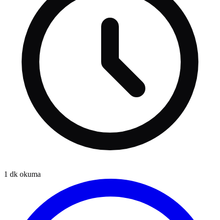
1
dk okuma