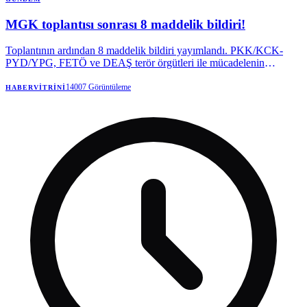
MGK toplantısı sonrası 8 maddelik bildiri!
Toplantının ardından 8 maddelik bildiri yayımlandı. PKK/KCK-
PYD/YPG, FETÖ ve DEAŞ terör örgütleri ile mücadelenin
kararlılıkla devam edeceği belirtilen bildiride "Terörsüz Türkiye" ve
"Terörsüz Bölge" vurgusu yapıldı.
14007
Görüntüleme
HABERVITRINI