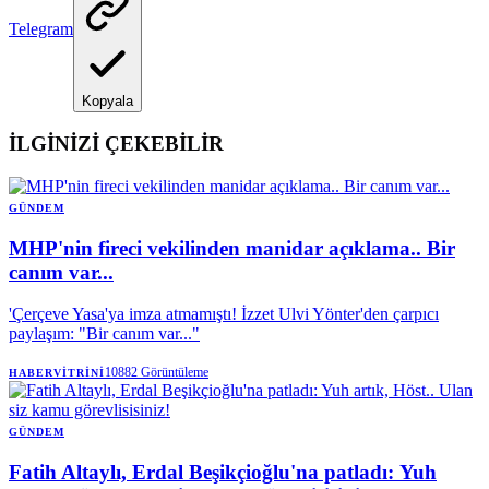
Telegram
Kopyala
İLGİNİZİ ÇEKEBİLİR
GÜNDEM
MHP'nin fireci vekilinden manidar açıklama.. Bir
canım var...
'Çerçeve Yasa'ya imza atmamıştı! İzzet Ulvi Yönter'den çarpıcı
paylaşım: "Bir canım var..."
10882
Görüntüleme
HABERVITRINI
GÜNDEM
Fatih Altaylı, Erdal Beşikçioğlu'na patladı: Yuh