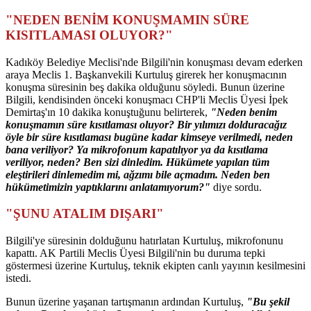
"NEDEN BENİM KONUŞMAMIN SÜRE
KISITLAMASI OLUYOR?"
Kadıköy Belediye Meclisi'nde Bilgili'nin konuşması devam ederken
araya Meclis 1. Başkanvekili Kurtuluş girerek her konuşmacının
konuşma süresinin beş dakika olduğunu söyledi. Bunun üzerine
Bilgili, kendisinden önceki konuşmacı CHP'li Meclis Üyesi İpek
Demirtaş'ın 10 dakika konuştuğunu belirterek,
"Neden benim
konuşmamın süre kısıtlaması oluyor? Bir yılımızı dolduracağız
öyle bir süre kısıtlaması bugüne kadar kimseye verilmedi, neden
bana veriliyor? Ya mikrofonum kapatılıyor ya da kısıtlama
veriliyor, neden? Ben sizi dinledim. Hükümete yapılan tüm
eleştirileri dinlemedim mi, ağzımı bile açmadım. Neden ben
hükümetimizin yaptıklarını anlatamıyorum?"
diye sordu.
"ŞUNU ATALIM DIŞARI"
Bilgili'ye süresinin dolduğunu hatırlatan Kurtuluş, mikrofonunu
kapattı. AK Partili Meclis Üyesi Bilgili'nin bu duruma tepki
göstermesi üzerine Kurtuluş, teknik ekipten canlı yayının kesilmesini
istedi.
Bunun üzerine yaşanan tartışmanın ardından Kurtuluş,
"Bu şekil