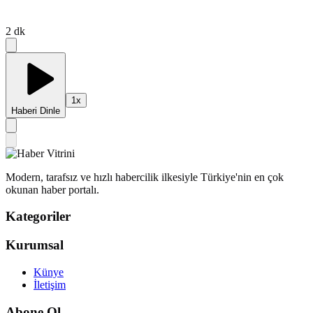
2
dk
1
x
Haberi Dinle
Modern, tarafsız ve hızlı habercilik ilkesiyle Türkiye'nin en çok
okunan haber portalı.
Kategoriler
Kurumsal
Künye
İletişim
Abone Ol