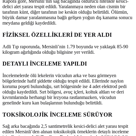
Rapora göre, Mersinli’nin sağ bacağında öldürücü nitelikte kesici-
delici alet yarası tespit edildi. Yaralanmaya neden olan cismin bir
tarafının künt, diğer tarafının ise keskin olduğu belirtildi. Ölümün,
büyük damar yaralanmasına bağlı gelişen yoğun dış kanama sonucu
meydana geldiği kaydedildi.
FİZİKSEL ÖZELLİKLERİ DE YER ALDI
Adli Tıp raporunda, Mersinli’nin 1.79 boyunda ve yaklaşık 85-90
kilogram ağırlığında olduğu bilgisine yer verildi.
DETAYLI İNCELEME YAPILDI
İncelemelerde ölü lekelerin vücudun arka ve bası görmeyen
bölgelerinde hafif şiddette olduğu tespit edildi. Ellerinde naylon
koruma poşeti bulunduğu, sırt bölgesinde ise 4 adet elektrod pedi
olduğu kaydedildi. Sırt bölgesi, avuç içleri, koltuk altları ve deri
kıvrımlarında herhangi bir lezyona rastlanmazken, vücudun
genelinde kuru kan bulaşlarının bulunduğu belirtildi.
TOKSİKOLOJİK İNCELEME SÜRÜYOR
Sağ arka bacağında 2,5 santimetrelik kesici-delici alet yarası tespit
edilen Mersinli’den alınan toksikolojik örneklerin detaylı inceleme