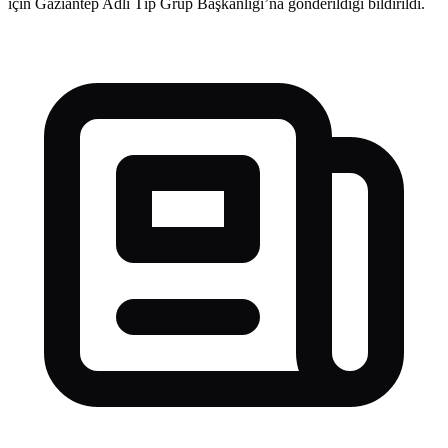
için Gaziantep Adli Tıp Grup Başkanlığı’na gönderildiği bildirildi.