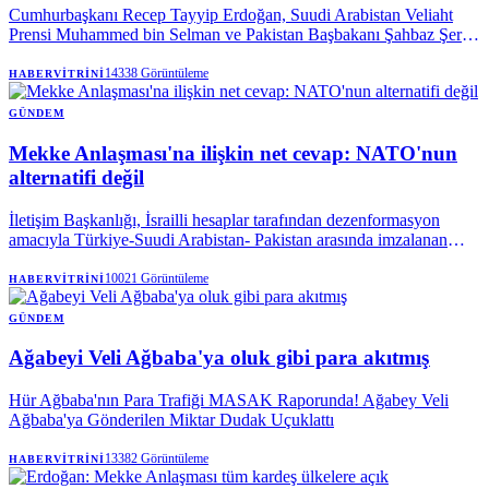
Cumhurbaşkanı Recep Tayyip Erdoğan, Suudi Arabistan Veliaht
Prensi Muhammed bin Selman ve Pakistan Başbakanı Şahbaz Şerif
ile birlikte Mekke’de cuma namazı kıldı.
14338
Görüntüleme
HABERVITRINI
GÜNDEM
Mekke Anlaşması'na ilişkin net cevap: NATO'nun
alternatifi değil
İletişim Başkanlığı, İsrailli hesaplar tarafından dezenformasyon
amacıyla Türkiye-Suudi Arabistan- Pakistan arasında imzalanan
Mekke Anlaşması'na dair paylaşılan iddiaları yalanladı. Mekke
Anlaşması'nın NATO'nun 5. maddesi ile çeliştiği iddiaları
10021
Görüntüleme
HABERVITRINI
reddedilirken, söz konusu ittifakın NATO'ya bir alternatif olmadığı
vurgulandı.
GÜNDEM
Ağabeyi Veli Ağbaba'ya oluk gibi para akıtmış
Hür Ağbaba'nın Para Trafiği MASAK Raporunda! Ağabey Veli
Ağbaba'ya Gönderilen Miktar Dudak Uçuklattı
13382
Görüntüleme
HABERVITRINI