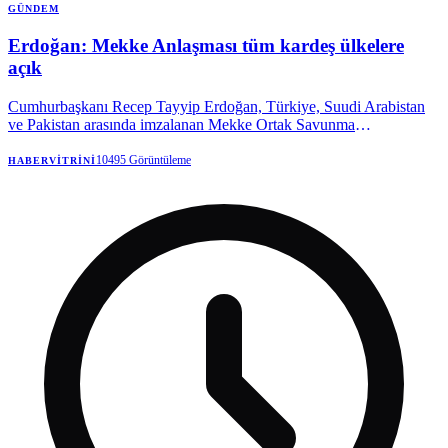
GÜNDEM
Erdoğan: Mekke Anlaşması tüm kardeş ülkelere
açık
Cumhurbaşkanı Recep Tayyip Erdoğan, Türkiye, Suudi Arabistan
ve Pakistan arasında imzalanan Mekke Ortak Savunma
Anlaşması'nın hiçbir ülkeyi hedef almadığını belirterek, bölgenin
huzur, refah ve istikrarını amaçlayan tüm kardeş ülkelerin katılımına
10495
Görüntüleme
HABERVITRINI
açık olduğunu açıkladı.