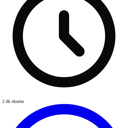
2
dk okuma