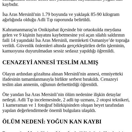
kaybıdır.
İsa Aras Mersinli'nin 1.79 boyunda ve yaklaşık 85-90 kilogram
ağırlığında olduğu Adli Tıp raporunda belirtildi.
Kahramanmaraş'ın Onikişubat ilçesinde bir ortaokulda meydana
gelen ve 9 kişinin hayatını kaybetmesine yol açan silahlı saldırının
faili 14 yaşındaki İsa Aras Mersinli, memleketi Osmaniye’de toprağa
verildi. Güvenlik önlemleri altında gerçekleştirilen defin işleminin,
kamuoyuna duyurulmadan sessiz sedasız yapıldığı öğrenildi.
CENAZEYİ ANNESİ TESLİM ALMIŞ
Olayın ardından gözaltına alınan Mersinli'nin annesi, emniyetteki
ifadesinin tamamlanmasıyla birlikte serbest bırakıldı. Cenazeyi
teslim alan annenin, oğlunun defnettirdiği öğrenildi.
Öte yandan İsa Aras Mersinli’nin ölüm nedenine ilişkin detaylar
netleşti. Adli Tıp incelemesinde, 2 adli tıp uzmanı, 2 otopsi teknikeri,
1 kameraman ve 1 fotoğraf bilirkişisinden oluşan heyet tarafından
yapılan değerlendirmede önemli bulgulara ulaşıldı.
ÖLÜM NEDENİ: YOĞUN KAN KAYBI