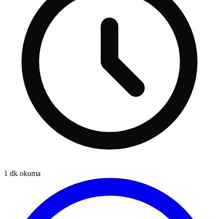
1
dk okuma