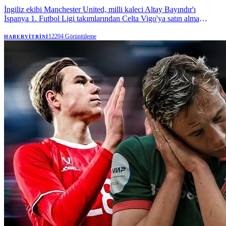
İngiliz ekibi Manchester United, milli kaleci Altay Bayındır'ı
İspanya 1. Futbol Ligi takımlarından Celta Vigo'ya satın alma
opsiyonuyla kiraladı. | Anadolu Ajansı
12204
Görüntüleme
HABERVITRINI