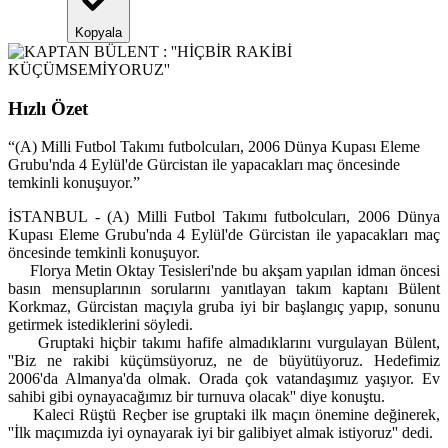
Kopyala
Hızlı Özet
“
(A) Milli Futbol Takımı futbolcuları, 2006 Dünya Kupası Eleme
Grubu'nda 4 Eylül'de Gürcistan ile yapacakları maç öncesinde
temkinli konuşuyor.
”
İSTANBUL - (A) Milli Futbol Takımı futbolcuları, 2006 Dünya
Kupası Eleme Grubu'nda 4 Eylül'de Gürcistan ile yapacakları maç
öncesinde temkinli konuşuyor.
Florya Metin Oktay Tesisleri'nde bu akşam yapılan idman öncesi
basın mensuplarının sorularını yanıtlayan takım kaptanı Bülent
Korkmaz, Gürcistan maçıyla gruba iyi bir başlangıç yapıp, sonunu
getirmek istediklerini söyledi.
Gruptaki hiçbir takımı hafife almadıklarını vurgulayan Bülent,
''Biz ne rakibi küçümsüyoruz, ne de büyütüyoruz. Hedefimiz
2006'da Almanya'da olmak. Orada çok vatandaşımız yaşıyor. Ev
sahibi gibi oynayacağımız bir turnuva olacak'' diye konuştu.
Kaleci Rüştü Reçber ise gruptaki ilk maçın önemine değinerek,
''İlk maçımızda iyi oynayarak iyi bir galibiyet almak istiyoruz'' dedi.