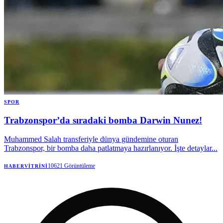
SPOR
Trabzonspor’da sıradaki bomba Darwin Nunez!
Muhammed Salah transferiyle dünya gündemine oturan
Trabzonspor, bir bomba daha patlatmaya hazırlanıyor. İşte detaylar...
10621
Görüntüleme
HABERVITRINI