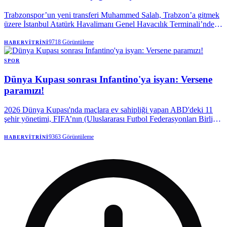
Trabzonspor’un yeni transferi Muhammed Salah, Trabzon’a gitmek
üzere İstanbul Atatürk Havalimanı Genel Havacılık Terminali’nden
özel uçakla hareket etti.
9718
Görüntüleme
HABERVITRINI
SPOR
Dünya Kupası sonrası Infantino'ya isyan: Versene
paramızı!
2026 Dünya Kupası'nda maçlara ev sahipliği yapan ABD'deki 11
şehir yönetimi, FIFA’nın (Uluslararası Futbol Federasyonları Birliği)
turnuva öncesi söz verdiği paranın peşine düştü.
9363
Görüntüleme
HABERVITRINI