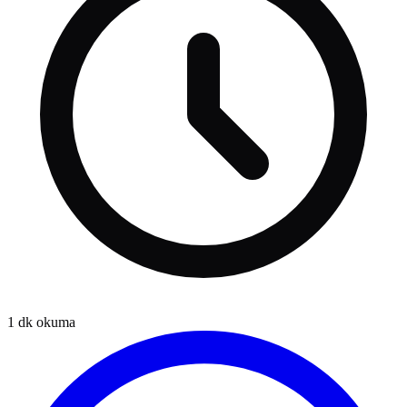
1
dk okuma