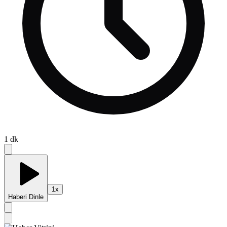
1
dk
1
x
Haberi Dinle