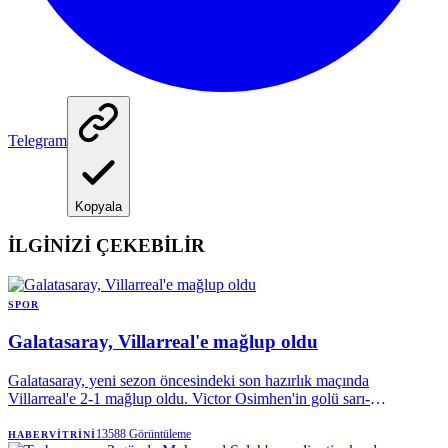
Telegram
Kopyala
İLGİNİZİ ÇEKEBİLİR
SPOR
Galatasaray, Villarreal'e mağlup oldu
Galatasaray, yeni sezon öncesindeki son hazırlık maçında
Villarreal'e 2-1 mağlup oldu. Victor Osimhen'in golü sarı-
kırmızılılara yetmezken, Okan Buruk'un erken gördüğü kırmızı kart
ve tribünlerden yükselen transfer tepkisi karşılaşmaya damga vurdu.
13588
Görüntüleme
HABERVITRINI