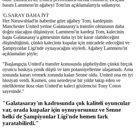
basını Lammens'in ağabeyi Tom'un açıklamalarıyla sallanıyor.
'G.SARAY DAHA İYİ'
Het Nieuwsblad'in haberine göre ağabey Tom, kardeşinin
Manchester United yerine Galatasaray'a transfer olmasının daha
doğru olacağını düşünüyor. Lammens'in kardeşi Tom, kalecinin
başta Galatasaray'a gitmesinin daha iyi bir karar olabileceğini
düşündüğünü, çünkü kalecinin kupalar için mücadele edeceğini ve
Şampiyonlar Ligi'nde oynayacağını söyledi. Ağabey Lammens'in
açıklamaları şöyle;
"Başlangıçta United'a transfer konusunda şüpheliydim çünkü birçok
oyuncu baskıya yenik düştü ve tam potansiyellerine ulaşamadı. Ama
sonunda kararı vermek zorunda kalan Senne oldu. United ona en iyi
hissiyatı verdi. Kısmen, onu neredeyse bir yıldır takip eden ve
niteliklerine ikna olan United'ın kaleci gözlemcisi Tony Coton
sayesinde."
"Galatasaray'ın kadrosunda çok kaliteli oyuncular
var, orada kupalar için oynuyorsunuz ve Senne
belki de Şampiyonlar Ligi'nde hemen fark
yaratabilirdi."