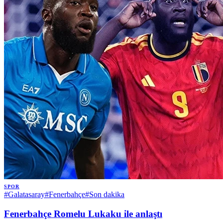
SPOR
#
Galatasaray
#
Fenerbahçe
#
Son dakika
Fenerbahçe Romelu Lukaku ile anlaştı