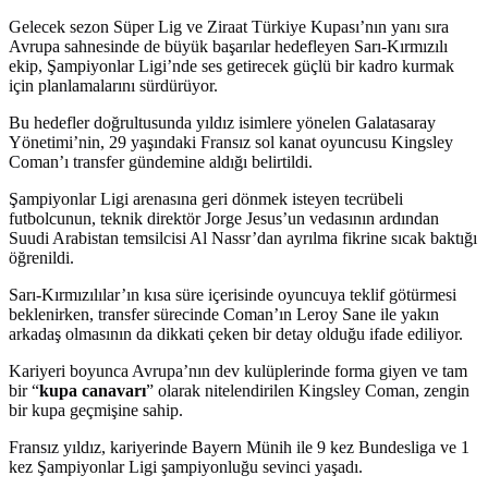
Gelecek sezon Süper Lig ve Ziraat Türkiye Kupası’nın yanı sıra
Avrupa sahnesinde de büyük başarılar hedefleyen Sarı-Kırmızılı
ekip, Şampiyonlar Ligi’nde ses getirecek güçlü bir kadro kurmak
için planlamalarını sürdürüyor.
Bu hedefler doğrultusunda yıldız isimlere yönelen Galatasaray
Yönetimi’nin, 29 yaşındaki Fransız sol kanat oyuncusu Kingsley
Coman’ı transfer gündemine aldığı belirtildi.
Şampiyonlar Ligi arenasına geri dönmek isteyen tecrübeli
futbolcunun, teknik direktör Jorge Jesus’un vedasının ardından
Suudi Arabistan temsilcisi Al Nassr’dan ayrılma fikrine sıcak baktığı
öğrenildi.
Sarı-Kırmızılılar’ın kısa süre içerisinde oyuncuya teklif götürmesi
beklenirken, transfer sürecinde Coman’ın Leroy Sane ile yakın
arkadaş olmasının da dikkati çeken bir detay olduğu ifade ediliyor.
Kariyeri boyunca Avrupa’nın dev kulüplerinde forma giyen ve tam
bir “
kupa canavarı
” olarak nitelendirilen Kingsley Coman, zengin
bir kupa geçmişine sahip.
Fransız yıldız, kariyerinde Bayern Münih ile 9 kez Bundesliga ve 1
kez Şampiyonlar Ligi şampiyonluğu sevinci yaşadı.