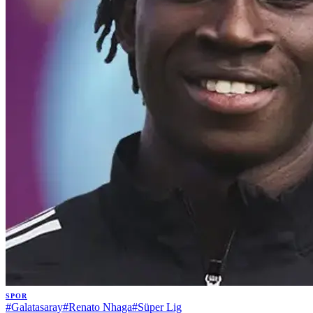
SPOR
#
Galatasaray
#
Renato Nhaga
#
Süper Lig