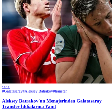
SPOR
#
Galatasaray
#
Aleksey Batrakov
#
transfer
Aleksey Batrakov'un Menajerinden Galatasaray
Transfer İddialarına Yanıt