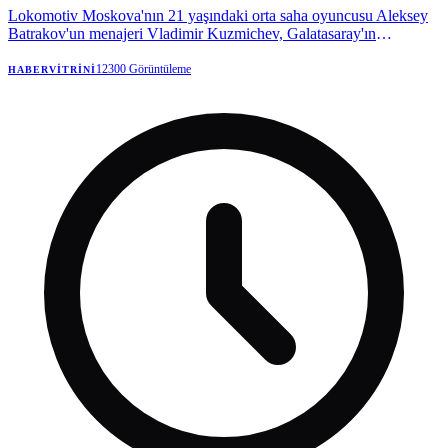
Lokomotiv Moskova'nın 21 yaşındaki orta saha oyuncusu Aleksey
Batrakov'un menajeri Vladimir Kuzmichev, Galatasaray'ın
oyuncuyla ilgilendiğini doğruladı. Kuzmichev, şu an için resmi bir
teklif olmadığını, sadece bir niyet mektubu gönderildiğini belirterek,
12300
Görüntüleme
HABERVITRINI
transfer komisyonu iddialarını yalanladı.