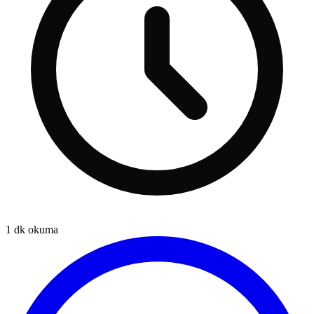
1
dk okuma