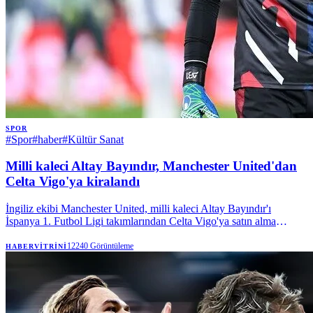
SPOR
#
Spor
#
haber
#
Kültür Sanat
Milli kaleci Altay Bayındır, Manchester United'dan
Celta Vigo'ya kiralandı
İngiliz ekibi Manchester United, milli kaleci Altay Bayındır'ı
İspanya 1. Futbol Ligi takımlarından Celta Vigo'ya satın alma
opsiyonuyla kiraladı. | Anadolu Ajansı
12240
Görüntüleme
HABERVITRINI