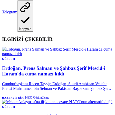
Telegram
Kopyala
İLGİNİZİ ÇEKEBİLİR
GÜNDEM
Erdoğan, Prens Salman ve Şahbaz Şerif Mescid-i
Haram'da cuma namazı kıldı
Cumhurbaşkanı Recep Tayyip Erdoğan, Suudi Arabistan Veliaht
Prensi Muhammed bin Selman ve Pakistan Başbakanı Şahbaz Şerif
ile birlikte Mekke’de cuma namazı kıldı.
14335
Görüntüleme
HABERVITRINI
GÜNDEM