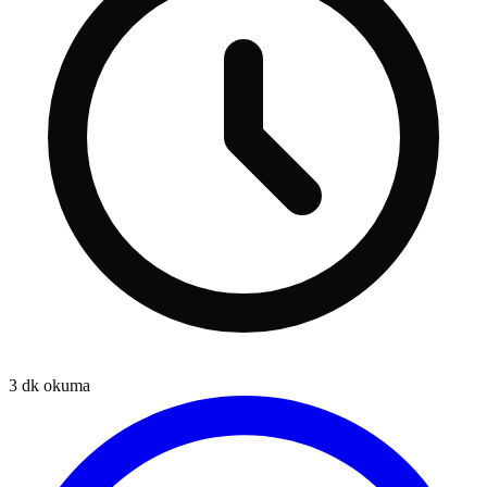
3
dk okuma