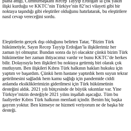
plana attığı, Cumhurbaşkanı Recep Tayyip Erdoğan’la çok yakın
ilişki kurduğu ve KKTC’nin Türkiye’nin 82’nci vilayeti gibi bir
noktaya taşındığı gibi eleştiriler olduğunu hatırlatarak, bu eleştirilere
nasıl cevap vereceğini sordu.
Eleştirilerin gerçek dışı olduğunu belirten Tatar, "Bizim Türk
hükümetiyle, Sayın Recep Tayyip Erdoğan’la ilişkilerimiz her
zaman iyi olmuştur. Bundan sonra da iyi olacaktır çünkü bizim Türk
hükümetine her zaman ihtiyacımız vardır ve bunu KKTC’de herkes
bilir. Dolayısıyla ben ilişkileri bu noktaya getirmiş biri olarak çok
mutluyum. Ben ilişkileri Kıbrıs Türk halkının hakları hukuku için
yaptım ve başardım. Çünkü hem hastane yaptırdık hem suyun tekrar
getirilmesini sağladık hem kamu sağlığı için pandemide ciddi
anlamda eksikliklerimizin giderilmesi için Türk hükümetinin
desteğini aldık. 2021 yılı bütçesinde de büyük sıkıntılar var. Yine
Türkiye’mizin desteğiyle 2021 yılını inşallah aşacağız. Tüm bu
faaliyetler Kıbrıs Türk halkının menfaati içindir. Benim hiç başka
gayrım yoktur. Ben kimseye ne hizmeti veriyorum ne de başka bir
desteği.