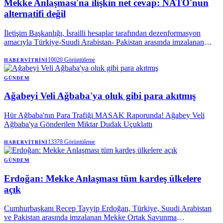
Mekke Anlaşması'na ilişkin net cevap: NATO'nun
alternatifi değil
İletişim Başkanlığı, İsrailli hesaplar tarafından dezenformasyon
amacıyla Türkiye-Suudi Arabistan- Pakistan arasında imzalanan
Mekke Anlaşması'na dair paylaşılan iddiaları yalanladı. Mekke
Anlaşması'nın NATO'nun 5. maddesi ile çeliştiği iddiaları
10020
Görüntüleme
HABERVITRINI
reddedilirken, söz konusu ittifakın NATO'ya bir alternatif olmadığı
vurgulandı.
GÜNDEM
Ağabeyi Veli Ağbaba'ya oluk gibi para akıtmış
Hür Ağbaba'nın Para Trafiği MASAK Raporunda! Ağabey Veli
Ağbaba'ya Gönderilen Miktar Dudak Uçuklattı
13378
Görüntüleme
HABERVITRINI
GÜNDEM
Erdoğan: Mekke Anlaşması tüm kardeş ülkelere
açık
Cumhurbaşkanı Recep Tayyip Erdoğan, Türkiye, Suudi Arabistan
ve Pakistan arasında imzalanan Mekke Ortak Savunma