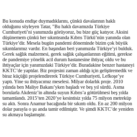
Bu konuda endişe duymadıklarını, çünkü davalarının haklı
olduğunu söyleyen Tatar, "Bu haklı davamızda Türkiye
Cumhuriyeti’ni yanımızda görüyoruz, bu bize güç katıyor. Aksini
düşünemem çünkü her sıkıntısında Kıbrıs Türkü’nün yanında olan
Türkiye’dir. Mesela bugün pandemi döneminde bizim çok büyük
sıkıntılarımız vardır. En başından beri yanımızda Türkiye’yi bulduk.
Gerek sağlık malzemesi, gerek sağlık çalışanlarının eğitimi, gerekse
de pandemiye yönelik acil durum hastanesine ihtiyaç oldu ve bu
ihtiyaçlar için yanımızdaki Türkiye’dir. Buradakine benzer hastaneyi
KKTC’de yaptılar. Biz projesini zaman aldığı için geliştiremedik ve
biraz küçüğü projelendirerek Türkiye Cumhuriyeti, Lefkoşe’ye
yaptı. Yine su ihtiyacımız meselesi. Milyar dolarlık proje. 2010
yılında ben Maliye Bakanı’yken başladı ve beş yıl sürdü. Asma
borularla Akdeniz’in altında suyun Kıbrıs’a götürülmesi beş yılda
tamamlandı. 2015’ten 2020’ye kesintisiz yılda 75 milyon metreküp
su aktı. Sonra Anamur bacağında bir sıkıntı oldu. En az 200 milyon
dolar parayla o şu anda tamir edilmiştir. Ve şimdi KKTC’de yeniden
su akmaya başlamıştır.