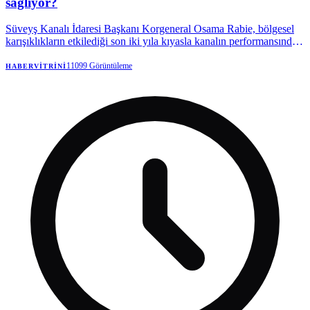
sağlıyor?
Süveyş Kanalı İdaresi Başkanı Korgeneral Osama Rabie, bölgesel
karışıklıkların etkilediği son iki yıla kıyasla kanalın performansında
kayda değer bir iyileşme görüldüğünü söyledi.
11099
Görüntüleme
HABERVITRINI