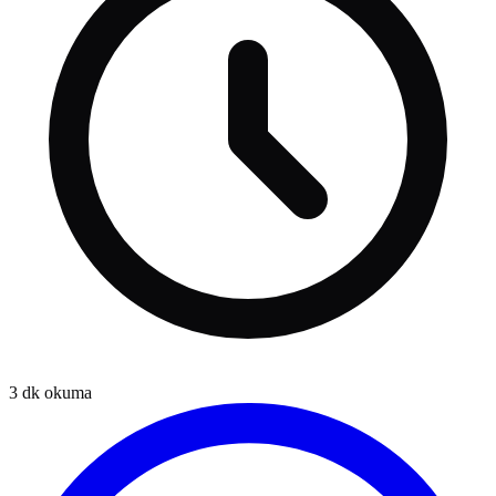
3
dk okuma