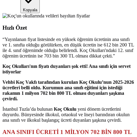
Kopyala
Hızlı Özet
“
Yayınlanan fiyat listesinde en yüksek öğrenim ücretinin ana sınıfı
ve 1. sınıfta olduğu görülürken, en düşük ücretin ise 612 bin 200 TL
ile 4. sınıf öğrenimde olduğu belirlendi. Koç Okulları'ndaki 12. sınıf
öğrenim ücretinin ise 703 bin 300 TL olması dikkat çekti.
”
Koç Okulları'nın fiyatı duyanları şok etti! Ana sınıfı için servet
istiyorlar
Vehbi Koç Vakfı tarafından kurulan Koç Okulu’nun 2025-2026
ücretleri belli oldu. Kurumun ana sınıfı eğitimi için istediği
rakamın 1 milyon 702 bin 800 TL olması duyanları şaşkına
çevirdi.
İstanbul Tuzla’da bulunan
Koç Okulu
yeni dönem ücretlerini
duyurdu. Bünyesinde ilkokul, ortaokul ve liseyi barındıran okulun
ana sınıfı ve ilkokul başlangıç ücreti duyanları şaşkına çevirdi.
ANA SINIFI ÜCRETİ 1 MİLYON 702 BİN 800 TL