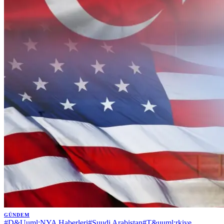
GÜNDEM
#
D&Uuml;NYA Haberleri
#
Suudi Arabistan
#
T&uuml;rkiye