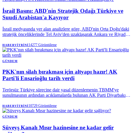
İsrail Basını: ABD'nin Stratejik Odağı Türkiye ve
Suudi Arabistan'a Kayıyor
İsrail medyasında yer alan analizlere göre, ABD'nin Orta Doğu'daki
stratejik önceliklerinde Tel Aviv'den uzaklaşarak Ankara ve Riyad'a
yöneldiği iddia ediliyor. Türkiye'ye olası F-35 satışının bu politika
değişikliğinin en somut delili olduğu vurgulanıyor.
14277
Görüntüleme
HABERVITRINI
GÜNDEM
PKK'nın silah bırakması için altyapı hazır! AK
Parti'li Ensarioğlu tarih verdi
Terörsüz Türkiye sürecine dair yasal düzenlemenin TBMM'ye
sunulmasının ardından açıklamalarda bulunan AK Parti Diyarbakır
Milletvekili Galip Ensarioğlu, terör örgütü PKK'nın silah bırakması
için tüm teknik altyapının hazır olduğunu ifade etti. Ensarioğlu,
10729
Görüntüleme
HABERVITRINI
tamamen silah bırakılmasına ilişkin öngörülen tarihi açıkladı.
GÜNDEM
Süveyş Kanalı Mısır hazinesine ne kadar gelir