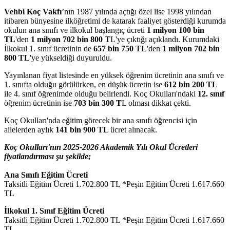
Vehbi Koç Vakfı
’nın 1987 yılında açtığı özel lise 1998 yılından
itibaren bünyesine ilköğretimi de katarak faaliyet gösterdiği kurumda
okulun ana sınıfı ve ilkokul başlangıç ücreti
1 milyon 100 bin
TL
'den
1 milyon 702 bin 800 T
L'ye çıktığı açıklandı. Kurumdaki
İlkokul 1. sınıf ücretinin de
657 bin 750 TL
'den
1 milyon 702 bin
800 TL
'ye yükseldiği duyuruldu.
Yayınlanan fiyat listesinde en yüksek öğrenim ücretinin ana sınıfı ve
1. sınıfta olduğu görülürken, en düşük ücretin ise
612 bin 200 TL
ile 4. sınıf öğrenimde olduğu belirlendi. Koç Okulları'ndaki
12. sınıf
öğrenim ücretinin ise
703 bin 300 T
L olması dikkat çekti.
Koç Okulları'nda eğitim görecek bir ana sınıfı öğrencisi için
ailelerden aylık
141 bin 900 TL
ücret alınacak.
Koç Okulları'nın 2025-2026 Akademik Yılı Okul Ücretleri
fiyatlandırması şu şekilde;
Ana Sınıfı Eğitim Ücreti
Taksitli Eğitim Ücreti 1.702.800 TL *Peşin Eğitim Ücreti 1.617.660
TL
İlkokul 1. Sınıf Eğitim Ücreti
Taksitli Eğitim Ücreti 1.702.800 TL *Peşin Eğitim Ücreti 1.617.660
TL