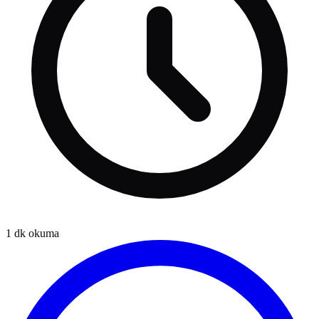
1
dk okuma