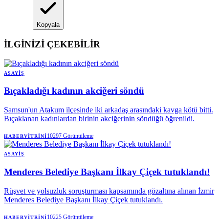
Kopyala
İLGİNİZİ ÇEKEBİLİR
ASAYIŞ
Bıçakladığı kadının akciğeri söndü
Samsun'un Atakum ilçesinde iki arkadaş arasındaki kavga kötü bitti.
Bıçaklanan kadınlardan birinin akciğerinin söndüğü öğrenildi.
10297
Görüntüleme
HABERVITRINI
ASAYIŞ
Menderes Belediye Başkanı İlkay Çiçek tutuklandı!
Rüşvet ve yolsuzluk soruşturması kapsamında gözaltına alınan İzmir
Menderes Belediye Başkanı İlkay Çiçek tutuklandı.
10225
Görüntüleme
HABERVITRINI