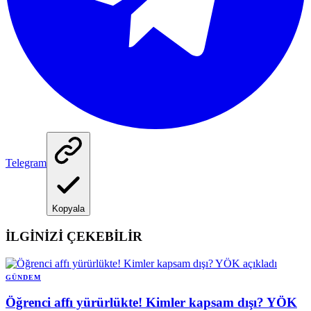
Telegram
Kopyala
İLGİNİZİ ÇEKEBİLİR
GÜNDEM
Öğrenci affı yürürlükte! Kimler kapsam dışı? YÖK