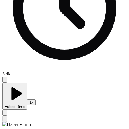
3
dk
1
x
Haberi Dinle