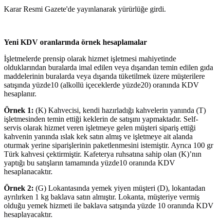
Karar Resmi Gazete'de yayınlanarak yürürlüğe girdi.
Yeni KDV oranlarında örnek hesaplamalar
İşletmelerde prensip olarak hizmet işletmesi mahiyetinde
olduklarından buralarda imal edilen veya dışarıdan temin edilen gıda
maddelerinin buralarda veya dışarıda tüketilmek üzere müşterilere
satışında yüzde10 (alkollü içeceklerde yüzde20) oranında KDV
hesaplanır.
Örnek 1:
(K) Kahvecisi, kendi hazırladığı kahvelerin yanında (T)
işletmesinden temin ettiği keklerin de satışını yapmaktadır. Self-
servis olarak hizmet veren işletmeye gelen müşteri sipariş ettiği
kahvenin yanında ıslak kek satın almış ve işletmeye ait alanda
oturmak yerine siparişlerinin paketlenmesini istemiştir. Ayrıca 100 gr
Türk kahvesi çektirmiştir. Kafeterya ruhsatına sahip olan (K)’nın
yaptığı bu satışların tamamında yüzde10 oranında KDV
hesaplanacaktır.
Örnek 2:
(G) Lokantasında yemek yiyen müşteri (D), lokantadan
ayrılırken 1 kg baklava satın almıştır. Lokanta, müşteriye vermiş
olduğu yemek hizmeti ile baklava satışında yüzde 10 oranında KDV
hesaplayacaktır.