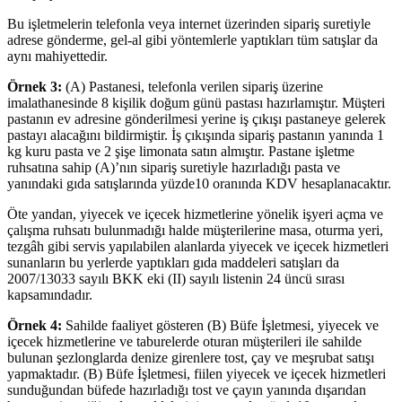
Bu işletmelerin telefonla veya internet üzerinden sipariş suretiyle
adrese gönderme, gel-al gibi yöntemlerle yaptıkları tüm satışlar da
aynı mahiyettedir.
Örnek 3:
(A) Pastanesi, telefonla verilen sipariş üzerine
imalathanesinde 8 kişilik doğum günü pastası hazırlamıştır. Müşteri
pastanın ev adresine gönderilmesi yerine iş çıkışı pastaneye gelerek
pastayı alacağını bildirmiştir. İş çıkışında sipariş pastanın yanında 1
kg kuru pasta ve 2 şişe limonata satın almıştır. Pastane işletme
ruhsatına sahip (A)’nın sipariş suretiyle hazırladığı pasta ve
yanındaki gıda satışlarında yüzde10 oranında KDV hesaplanacaktır.
Öte yandan, yiyecek ve içecek hizmetlerine yönelik işyeri açma ve
çalışma ruhsatı bulunmadığı halde müşterilerine masa, oturma yeri,
tezgâh gibi servis yapılabilen alanlarda yiyecek ve içecek hizmetleri
sunanların bu yerlerde yaptıkları gıda maddeleri satışları da
2007/13033 sayılı BKK eki (II) sayılı listenin 24 üncü sırası
kapsamındadır.
Örnek 4:
Sahilde faaliyet gösteren (B) Büfe İşletmesi, yiyecek ve
içecek hizmetlerine ve taburelerde oturan müşterileri ile sahilde
bulunan şezlonglarda denize girenlere tost, çay ve meşrubat satışı
yapmaktadır. (B) Büfe İşletmesi, fiilen yiyecek ve içecek hizmetleri
sunduğundan büfede hazırladığı tost ve çayın yanında dışarıdan