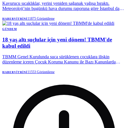
Kavurucu sıcaklıklar, yerini yeniden sağanak yağışa bıraktı.
Meteoroloji’nin bugünkü hava durumu raporuna göre İstanbul dahil
11 ilde gök gürültülü sağanak yağış etkili olacak. Yağışlar hangi
illerde kuvvetli olacak? Kaç gün sürecek? İşte son uyarılar…
11875
Görüntüleme
HABERVITRINI
GÜNDEM
18 yaş altı suçlular için yeni dönem! TBMM'de
kabul edildi
TBMM Genel Kurulunda suça sürüklenen çocuklara ilişkin
düzenleme içeren Çocuk Koruma Kanunu ile Bazı Kanunlarda
Değişiklik Yapılmasına Dair Kanun Teklifi kabul edilerek yasalaştı.
“Suça sürüklenen” yerine “adli süreçteki çocuk” ifadesinin yer aldığı
11553
Görüntüleme
HABERVITRINI
düzenleme ile cezalar artırıldı. Zanlı, 18 yaşından küçük dahi olsa
müebbetle yargılanabilecek.