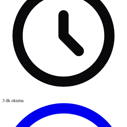
3
dk okuma