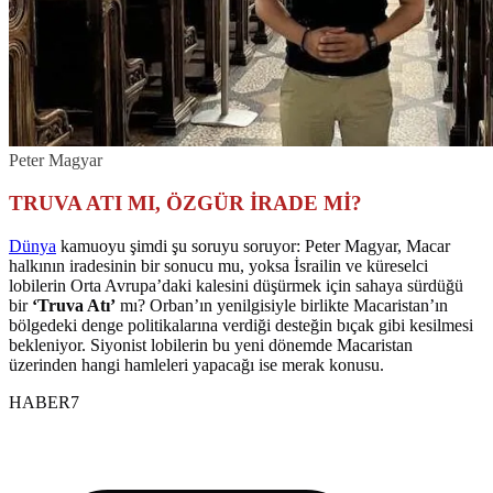
Peter Magyar
TRUVA ATI MI, ÖZGÜR İRADE Mİ?
Dünya
kamuoyu şimdi şu soruyu soruyor: Peter Magyar, Macar
halkının iradesinin bir sonucu mu, yoksa İsrailin ve küreselci
lobilerin Orta Avrupa’daki kalesini düşürmek için sahaya sürdüğü
bir
‘Truva Atı’
mı? Orban’ın yenilgisiyle birlikte Macaristan’ın
bölgedeki denge politikalarına verdiği desteğin bıçak gibi kesilmesi
bekleniyor. Siyonist lobilerin bu yeni dönemde Macaristan
üzerinden hangi hamleleri yapacağı ise merak konusu.
HABER7