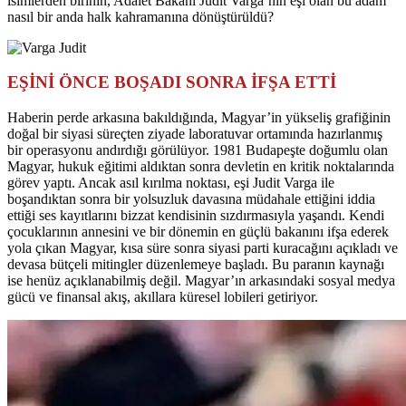
isimlerden birinin, Adalet Bakanı Judit Varga’nın eşi olan bu adam
nasıl bir anda halk kahramanına dönüştürüldü?
EŞİNİ ÖNCE BOŞADI SONRA İFŞA ETTİ
Haberin perde arkasına bakıldığında, Magyar’in yükseliş grafiğinin
doğal bir siyasi süreçten ziyade laboratuvar ortamında hazırlanmış
bir operasyonu andırdığı görülüyor. 1981 Budapeşte doğumlu olan
Magyar, hukuk eğitimi aldıktan sonra devletin en kritik noktalarında
görev yaptı. Ancak asıl kırılma noktası, eşi Judit Varga ile
boşandıktan sonra bir yolsuzluk davasına müdahale ettiğini iddia
ettiği ses kayıtlarını bizzat kendisinin sızdırmasıyla yaşandı. Kendi
çocuklarının annesini ve bir dönemin en güçlü bakanını ifşa ederek
yola çıkan Magyar, kısa süre sonra siyasi parti kuracağını açıkladı ve
devasa bütçeli mitingler düzenlemeye başladı. Bu paranın kaynağı
ise henüz açıklanabilmiş değil. Magyar’ın arkasındaki sosyal medya
gücü ve finansal akış, akıllara küresel lobileri getiriyor.