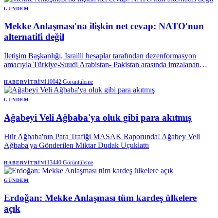
GÜNDEM
Mekke Anlaşması'na ilişkin net cevap: NATO'nun
alternatifi değil
İletişim Başkanlığı, İsrailli hesaplar tarafından dezenformasyon
amacıyla Türkiye-Suudi Arabistan- Pakistan arasında imzalanan
Mekke Anlaşması'na dair paylaşılan iddiaları yalanladı. Mekke
Anlaşması'nın NATO'nun 5. maddesi ile çeliştiği iddiaları
10042
Görüntüleme
HABERVITRINI
reddedilirken, söz konusu ittifakın NATO'ya bir alternatif olmadığı
vurgulandı.
GÜNDEM
Ağabeyi Veli Ağbaba'ya oluk gibi para akıtmış
Hür Ağbaba'nın Para Trafiği MASAK Raporunda! Ağabey Veli
Ağbaba'ya Gönderilen Miktar Dudak Uçuklattı
13440
Görüntüleme
HABERVITRINI
GÜNDEM
Erdoğan: Mekke Anlaşması tüm kardeş ülkelere
açık