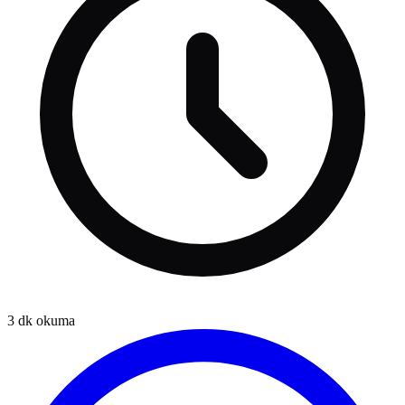
3
dk okuma