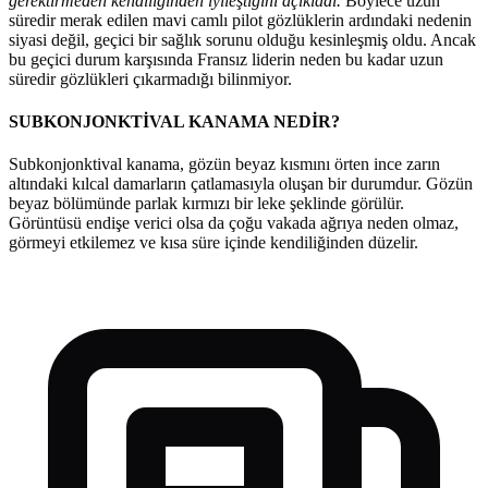
gerektirmeden kendiliğinden iyileştiğini açıkladı.
Böylece uzun
süredir merak edilen mavi camlı pilot gözlüklerin ardındaki nedenin
siyasi değil, geçici bir sağlık sorunu olduğu kesinleşmiş oldu. Ancak
bu geçici durum karşısında Fransız liderin neden bu kadar uzun
süredir gözlükleri çıkarmadığı bilinmiyor.
SUBKONJONKTİVAL KANAMA NEDİR?
Subkonjonktival kanama, gözün beyaz kısmını örten ince zarın
altındaki kılcal damarların çatlamasıyla oluşan bir durumdur. Gözün
beyaz bölümünde parlak kırmızı bir leke şeklinde görülür.
Görüntüsü endişe verici olsa da çoğu vakada ağrıya neden olmaz,
görmeyi etkilemez ve kısa süre içinde kendiliğinden düzelir.