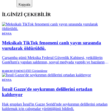
Kopyala
İLGİNİZİ ÇEKEBİLİR
DÜNYA
Meksikalı TikTok fenomeni canlı yayın sırasında
vurularak öldürüldü.
Çarşamba günü Meksika Federal Güvenlik Kabinesi, yetkililerin
Gastélum'a yapılan saldırının, sosyal medyada yaptığı ve bazılarında
(Gastélum'un) bir suç örgütünün bir fraksiyonuna atıfta bulunduğu
"çeşitli paylaşımlarla" bağlantılı olup olmadığını araştırdığını
14583
Görüntüleme
HABERVITRINI
söyledi.
DÜNYA
İsrail Gazze'de soykırımın delillerini ortadan
kaldırıyor
Hak grupları İsrail'in Gazze Şeridi'nde soykırımın delillerini ortadan
kaldırmak için çalışmalar yürüttüğünü bildirdi.