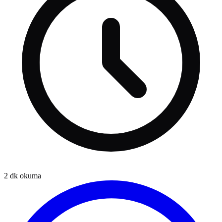
2
dk okuma