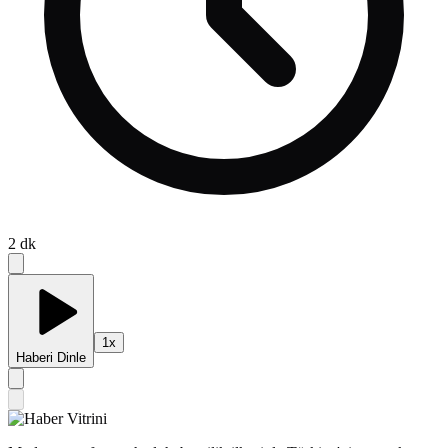
2
dk
1
x
Haberi Dinle