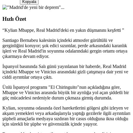
Kopyala
Hızlı Özet
“
Kylian Mbappe, Real Madrid'deki en yakın düşmanını keşfetti
”
Santiago Bernabeu kalesinin içindeki atmosfer gürültülü ve
gerginliğini koruyor; şok edici sızıntılar, perde arkasındaki karanlık
işleri ve Real Madrid'in soyunma odalarındaki gergin ortamı ortaya
çıkarmaya devam ediyor.
İspanyol basınında Salı günü yayınlanan bir haberde, Real Madrid
içindeki Mbappe ve Vinicius arasındaki gizli çatışmaya dair yeni ve
ciddi ayrıntılar ortaya çıktı.
Ünlü İspanyol programı "El Chiringuito"nun açıkladığına göre,
Mbappe ve Vinicius arasında büyük bir ayrılığa yol açan şiddetli bir
güç mücadelesi nedeniyle durum çıkmaza girmiş durumda.
Kylian, soyunma odasında özel hareketlerini gölgesi gibi izleyen ve
akşam yemekleri veya arkadaşlarıyla yaptığı gezilerle ilgili ayrıntıları
şüpheli amaçlarla medyaya sızdıran bir casus olduğuna ikna olduğu
için sürekli bir şüphe ve güvensizlik içinde yaşıyor.