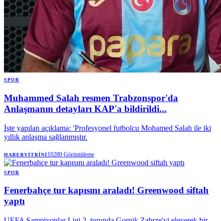
SPOR
Muhammed Salah resmen Trabzonspor'da
Anlaşmanın detayları KAP'a bildirildi...
İşte yapılan açıklama: 'Profesyonel futbolcu Mohamed Salah ile iki
yıllık anlaşma sağlanmıştır.
10280
Görüntüleme
HABERVITRINI
SPOR
Fenerbahçe tur kapısını araladı! Greenwood siftah
yaptı
UEFA Şampiyonlar Ligi 2. turunda Gornik Zabrze'yi eleyerek bir