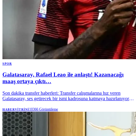
SPOR
Galatasaray, Rafael Leao ile anlaştı! Kazanacağı
maaş ortaya çıktı…
Son dakika transfer haberleri: Transfer çalışmalarına hız veren
Galatasaray, ses getirecek bir ismi kadrosuna katmaya hazırlanıyor.
Cimbom, bir süredir...
10366
Görüntüleme
HABERVITRINI