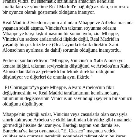
Fransız yıldız, bu sistematik sızıntıların amacının kendisini
taraftarlara ve yönetime Real Madrid'e bağlılığı az olan, sorumsuz
bir oyuncu olarak göstermek olduğuna inanıyor.
Real Madrid-Oviedo maçının ardından Mbappe ve Arbeloa arasında
yaşanan sözlü atışma, Vinicius'un takımın soyunma odasını
Mbappe'ye karşı kışkırtmasının bir sonucuydu; zira Mbappe,
Vinicius'un sadece aralarındaki ilişkide değil, Real Madrid'in
yaşadığı birçok krizde de (Ocak ayında teknik direktör Xabi
Alonso'nun ayrılması da dahil) sorumlu olduğuna inanıyordu.
Pedrerol şunları ekliyor: "Mbappe, Vinicius'un Xabi Alonso'yu
kenara ittiğini, takımın seviyesinin düştüğünü ve Arbeloa'nın Xabi
Alonso'dan daha az yetenekli bir teknik direktör olduğunu
düşünüyor ve diğerleri de onunla aynı fikirde."
"El Chiringuito"ya göre Mbappe, Alvaro Arbeloa'nın fikir
değiştirmesinin ve Real Madrid taraftarlarının kendisine karşı
tutumunun değişmesinin Vinicius'un savunduğu şeylerin bir sonucu
olduğunu düşünüyor.
Mbappe'nin çektiği acılar, Vinicius veya casuslarla olan savaşıyla
sınırlı kalmıyor, Arbeloa ve ekibi tarafından bir yıldız gibi muamele
görmediği hissine de uzanıyor. Bardağı taşıran son damla ise,
Barcelona'ya karşı oynanacak "El Clasico" maçında yedek
kulübesinde oturması gerektiği yönündeki talimat oldu; bu karar