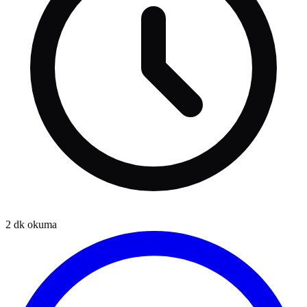
2
dk okuma