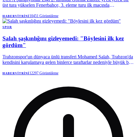
üst tura yükselen Fenerbahçe, 3. eleme turu ilk maçında
Avusturya'nın Sturm Graz takımını 2-0 mağlup ederek rövanş öncesi
büyük avantaj yakaladı. Sarı lacivertlilerde Devler Ligi
10451
Görüntüleme
HABERVITRINI
elemelerindeki üçüncü maçına çıkan Talisca, gol sayısını 3'e
yükseltti. Fenerbahçe'nin yıldız transferi Mason Greenwood ise
SPOR
takımdaki ilk golünü Graz'a ağlarına gönderdi. Fenerbahçe, Sturm
Salah şaşkınlığını gizleyemedi: "Böylesini ilk kez
Graz'ı elemesi halinde play-off'larda Sparta Prag-Olimpik Lyon
eşleşmesinin galibiyle karşılaşacak.
gördüm"
Trabzonspor'un dünyaca ünlü transferi Mohamed Salah, Trabzon'da
kendisini karşılamaya gelen binlerce taraftarlar nedeniyle büyük bir
mutluluk yaşadığını söyledi.
12297
Görüntüleme
HABERVITRINI