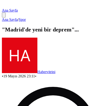
Ana Sayfa
Ana Sayfa
/
Spor
"Madrid'de yeni bir deprem"...
Habervitrini
•
19 Mayıs 2026 23:11
•