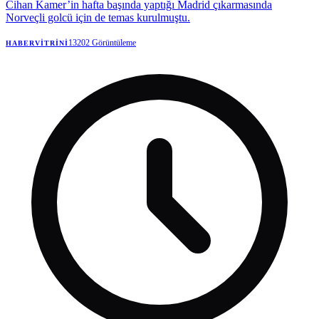
Cihan Kamer’in hafta başında yaptığı Madrid çıkarmasında
Norveçli golcü için de temas kurulmuştu.
13202
Görüntüleme
HABERVITRINI