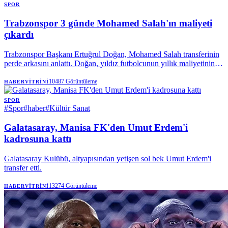
SPOR
Trabzonspor 3 günde Mohamed Salah'ın maliyeti
çıkardı
Trabzonspor Başkanı Ertuğrul Doğan, Mohamed Salah transferinin
perde arkasını anlattı. Doğan, yıldız futbolcunun yıllık maliyetinin
yarısından fazlasının karşılandığını açıklarken, 3 günde 550 milyon
liralık kombine satıldığını belirtti. Bordo-mavililerde 18 binle kulüp
10487
Görüntüleme
HABERVITRINI
tarihinin kombine rekoru kırılırken, yeni hedef 25 bin olarak
belirlendi.
SPOR
#
Spor
#
haber
#
Kültür Sanat
Galatasaray, Manisa FK'den Umut Erdem'i
kadrosuna kattı
Galatasaray Kulübü, altyapısından yetişen sol bek Umut Erdem'i
transfer etti.
13274
Görüntüleme
HABERVITRINI