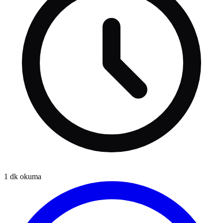
1
dk okuma