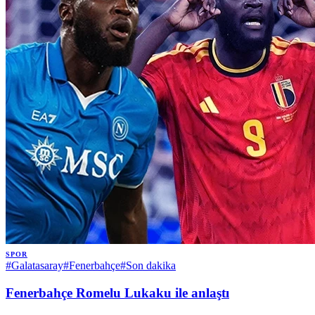
SPOR
#
Galatasaray
#
Fenerbahçe
#
Son dakika
Fenerbahçe Romelu Lukaku ile anlaştı