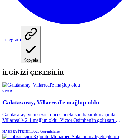
Telegram
Kopyala
İLGİNİZİ ÇEKEBİLİR
SPOR
Galatasaray, Villarreal'e mağlup oldu
Galatasaray, yeni sezon öncesindeki son hazırlık maçında
Villarreal'e 2-1 mağlup oldu. Victor Osimhen'in golü sarı-
kırmızılılara yetmezken, Okan Buruk'un erken gördüğü kırmızı kart
ve tribünlerden yükselen transfer tepkisi karşılaşmaya damga vurdu.
13625
Görüntüleme
HABERVITRINI