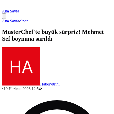
Ana Sayfa
Ana Sayfa
/
Spor
MasterChef'te büyük sürpriz! Mehmet
Şef boynuna sarıldı
Habervitrini
•
10 Haziran 2026 12:54
•