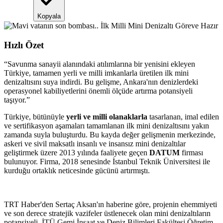
Kopyala
Hızlı Özet
“
Savunma sanayii alanındaki atılımlarına bir yenisini ekleyen
Türkiye, tamamen yerli ve milli imkanlarla üretilen ilk mini
denizaltısını suya indirdi. Bu gelişme, Ankara'nın denizlerdeki
operasyonel kabiliyetlerini önemli ölçüde artırma potansiyeli
taşıyor.
”
Türkiye, bütünüyle
yerli ve milli olanaklarla
tasarlanan, imal edilen
ve sertifikasyon aşamaları tamamlanan ilk mini denizaltısını yakın
zamanda suyla buluşturdu. Bu kayda değer gelişmenin merkezinde,
askeri ve sivil maksatlı insanlı ve insansız mini denizaltılar
geliştirmek üzere 2013 yılında faaliyete geçen
DATUM
firması
bulunuyor. Firma, 2018 senesinde İstanbul Teknik Üniversitesi ile
kurduğu ortaklık neticesinde gücünü artırmıştı.
TRT Haber'den Sertaç Aksan'ın haberine göre, projenin ehemmiyeti
ve son derece stratejik vazifeler üstlenecek olan mini denizaltıların
potansiyeli, İTÜ Gemi İnşaat ve Deniz Bilimleri Fakültesi Öğretim