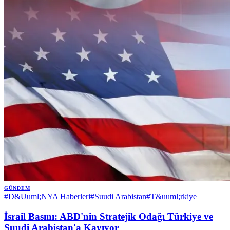
GÜNDEM
#
D&Uuml;NYA Haberleri
#
Suudi Arabistan
#
T&uuml;rkiye
İsrail Basını: ABD'nin Stratejik Odağı Türkiye ve
Suudi Arabistan'a Kayıyor