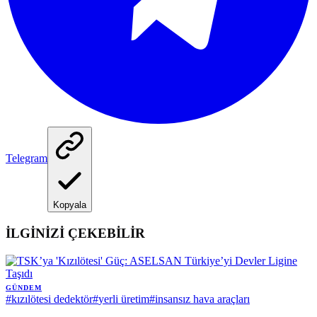
Telegram
Kopyala
İLGİNİZİ ÇEKEBİLİR
GÜNDEM
#
kızılötesi dedektör
#
yerli üretim
#
insansız hava araçları