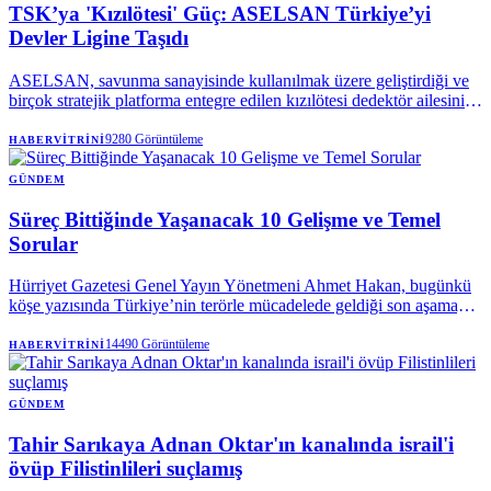
TSK’ya 'Kızılötesi' Güç: ASELSAN Türkiye’yi
Devler Ligine Taşıdı
ASELSAN, savunma sanayisinde kullanılmak üzere geliştirdiği ve
birçok stratejik platforma entegre edilen kızılötesi dedektör ailesini
tanıttı.
9280
Görüntüleme
HABERVITRINI
GÜNDEM
Süreç Bittiğinde Yaşanacak 10 Gelişme ve Temel
Sorular
Hürriyet Gazetesi Genel Yayın Yönetmeni Ahmet Hakan, bugünkü
köşe yazısında Türkiye’nin terörle mücadelede geldiği son aşamayı,
yürütülen yeni devlet politikasını ve sürecin olası sonuçlarını kaleme
aldı. Hakan; sürecin hedeflerinden af iddialarına, yasal çerçevenin
14490
Görüntüleme
HABERVITRINI
detaylarından sürecin önde gelen isimlerine kadar kamuoyunun
merak ettiği sorulara yanıt verdi.
GÜNDEM
Tahir Sarıkaya Adnan Oktar'ın kanalında israil'i
övüp Filistinlileri suçlamış