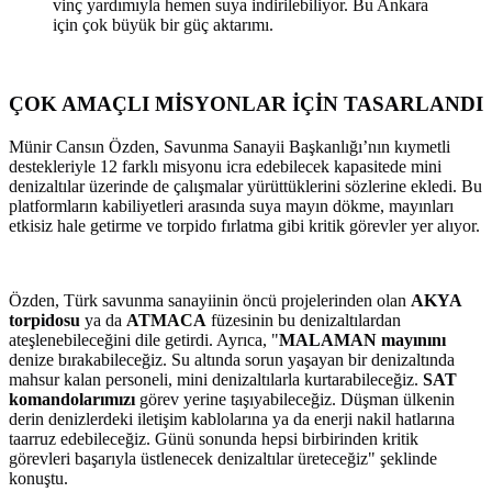
vinç yardımıyla hemen suya indirilebiliyor. Bu Ankara
için çok büyük bir güç aktarımı.
ÇOK AMAÇLI MİSYONLAR İÇİN TASARLANDI
Münir Cansın Özden, Savunma Sanayii Başkanlığı’nın kıymetli
destekleriyle 12 farklı misyonu icra edebilecek kapasitede mini
denizaltılar üzerinde de çalışmalar yürüttüklerini sözlerine ekledi. Bu
platformların kabiliyetleri arasında suya mayın dökme, mayınları
etkisiz hale getirme ve torpido fırlatma gibi kritik görevler yer alıyor.
Özden, Türk savunma sanayiinin öncü projelerinden olan
AKYA
torpidosu
ya da
ATMACA
füzesinin bu denizaltılardan
ateşlenebileceğini dile getirdi. Ayrıca, "
MALAMAN mayınını
denize bırakabileceğiz. Su altında sorun yaşayan bir denizaltında
mahsur kalan personeli, mini denizaltılarla kurtarabileceğiz.
SAT
komandolarımızı
görev yerine taşıyabileceğiz. Düşman ülkenin
derin denizlerdeki iletişim kablolarına ya da enerji nakil hatlarına
taarruz edebileceğiz. Günü sonunda hepsi birbirinden kritik
görevleri başarıyla üstlenecek denizaltılar üreteceğiz" şeklinde
konuştu.