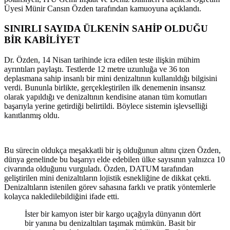
Üyesi Münir Cansın Özden tarafından kamuoyuna açıklandı.
SINIRLI SAYIDA ÜLKENİN SAHİP OLDUĞU
BİR KABİLİYET
Dr. Özden, 14 Nisan tarihinde icra edilen teste ilişkin mühim
ayrıntıları paylaştı. Testlerde 12 metre uzunluğa ve 36 ton
deplasmana sahip insanlı bir mini denizaltının kullanıldığı bilgisini
verdi. Bununla birlikte, gerçekleştirilen ilk denemenin insansız
olarak yapıldığı ve denizaltının kendisine atanan tüm komutları
başarıyla yerine getirdiği belirtildi. Böylece sistemin işlevselliği
kanıtlanmış oldu.
Bu sürecin oldukça meşakkatli bir iş olduğunun altını çizen Özden,
dünya genelinde bu başarıyı elde edebilen ülke sayısının yalnızca 10
civarında olduğunu vurguladı. Özden, DATUM tarafından
geliştirilen mini denizaltıların lojistik esnekliğine de dikkat çekti.
Denizaltıların istenilen görev sahasına farklı ve pratik yöntemlerle
kolayca nakledilebildiğini ifade etti.
İster bir kamyon ister bir kargo uçağıyla dünyanın dört
bir yanına bu denizaltıları taşımak mümkün. Basit bir