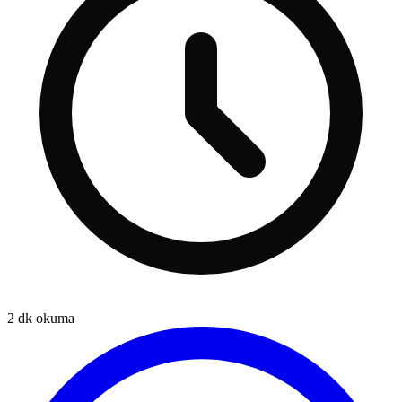
2
dk okuma