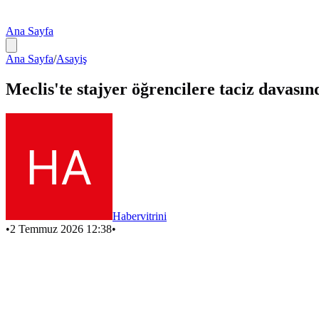
Ana Sayfa
Ana Sayfa
/
Asayiş
Meclis'te stajyer öğrencilere taciz davasın
Habervitrini
•
2 Temmuz 2026 12:38
•