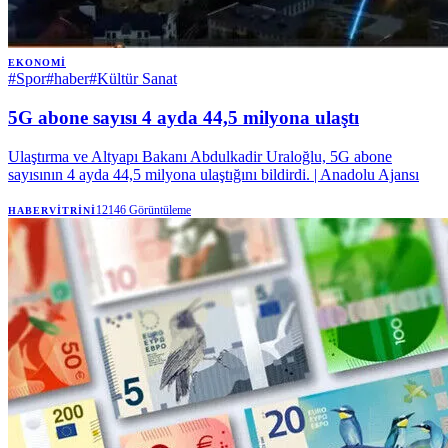
EKONOMI
#
Spor
#
haber
#
Kültür Sanat
5G abone sayısı 4 ayda 44,5 milyona ulaştı
Ulaştırma ve Altyapı Bakanı Abdulkadir Uraloğlu, 5G abone
sayısının 4 ayda 44,5 milyona ulaştığını bildirdi. | Anadolu Ajansı
12146
Görüntüleme
HABERVITRINI