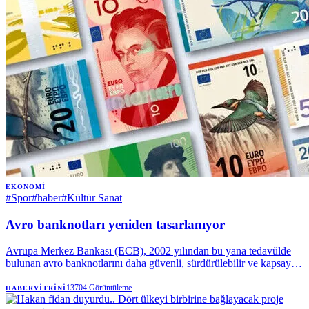
EKONOMI
#
Spor
#
haber
#
Kültür Sanat
Avro banknotları yeniden tasarlanıyor
Avrupa Merkez Bankası (ECB), 2002 yılından bu yana tedavülde
bulunan avro banknotlarını daha güvenli, sürdürülebilir ve kapsayıcı
hale getirmek amacıyla yeniden tasarım süreci başlattı. | Anadolu
Ajansı
13704
Görüntüleme
HABERVITRINI