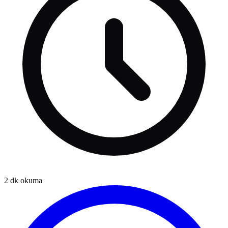
2
dk okuma