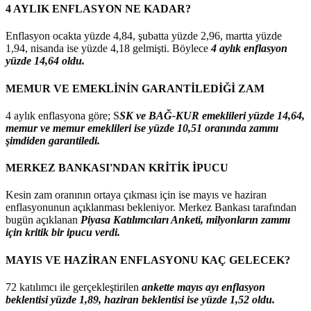
4 AYLIK ENFLASYON NE KADAR?
Enflasyon ocakta yüzde 4,84, şubatta yüzde 2,96, martta yüzde
1,94, nisanda ise yüzde 4,18 gelmişti. Böylece
4 aylık enflasyon
yüzde 14,64 oldu.
MEMUR VE EMEKLİNİN GARANTİLEDİĞİ ZAM
4 aylık enflasyona göre; S
SK ve BAĞ-KUR emeklileri yüzde 14,64,
memur ve memur emeklileri ise yüzde 10,51 oranında zammı
şimdiden garantiledi.
MERKEZ BANKASI'NDAN KRİTİK İPUCU
Kesin zam oranının ortaya çıkması için ise mayıs ve haziran
enflasyonunun açıklanması bekleniyor. Merkez Bankası tarafından
bugün açıklanan
Piyasa Katılımcıları Anketi, milyonların zammı
için kritik bir ipucu verdi.
MAYIS VE HAZİRAN ENFLASYONU KAÇ GELECEK?
72 katılımcı ile gerçekleştirilen
ankette mayıs ayı enflasyon
beklentisi yüzde 1,89, haziran beklentisi ise yüzde 1,52 oldu.