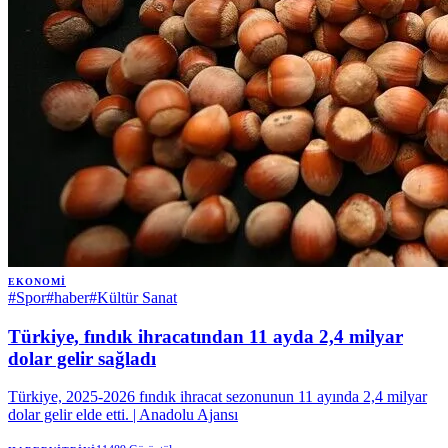
EKONOMI
#
Spor
#
haber
#
Kültür Sanat
Türkiye, fındık ihracatından 11 ayda 2,4 milyar
dolar gelir sağladı
Türkiye, 2025-2026 fındık ihracat sezonunun 11 ayında 2,4 milyar
dolar gelir elde etti. | Anadolu Ajansı