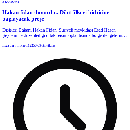
EKONOMI
Hakan fidan duyurdu.. Dört ülkeyi birbirine
bağlayacak proje
Dışişleri Bakanı Hakan Fidan, Suriyeli mevkidaşı Esad Hasan
Şeybani ile düzenlediği ortak basın toplantısında bölge dengelerini
değiştirecek dev ulaşım projesini duyurdu. Dört ülkeyi bağlayacak
kara ve demir yolu projesinin detayları kamuoyuyla paylaşıldı.
12256
Görüntüleme
HABERVITRINI