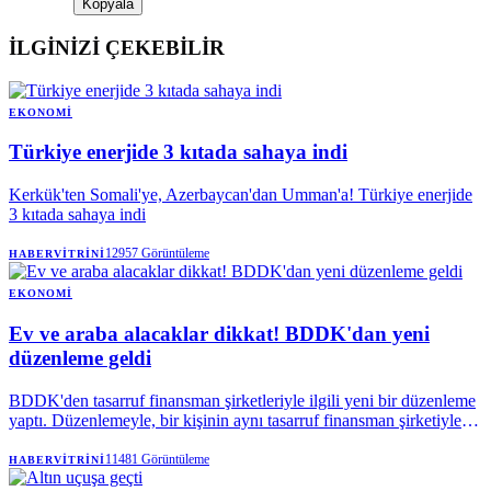
Kopyala
İLGİNİZİ ÇEKEBİLİR
EKONOMI
Türkiye enerjide 3 kıtada sahaya indi
Kerkük'ten Somali'ye, Azerbaycan'dan Umman'a! Türkiye enerjide
3 kıtada sahaya indi
12957
Görüntüleme
HABERVITRINI
EKONOMI
Ev ve araba alacaklar dikkat! BDDK'dan yeni
düzenleme geldi
BDDK'den tasarruf finansman şirketleriyle ilgili yeni bir düzenleme
yaptı. Düzenlemeyle, bir kişinin aynı tasarruf finansman şirketiyle
yapabileceği sözleşme sayısı biri taşıt, diğeri konut veya çatılı iş yeri
finansmanı olmak üzere ikiyle sınırlandırılırken, azami sözleşme
11481
Görüntüleme
HABERVITRINI
tutarı taşıt finansmanında 6 milyon 250 bin liraya, konut veya çatılı