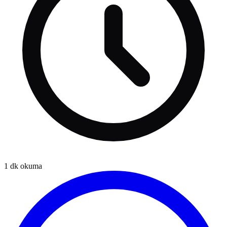
1
dk okuma