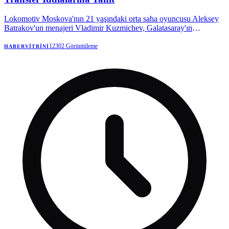
Lokomotiv Moskova'nın 21 yaşındaki orta saha oyuncusu Aleksey
Batrakov'un menajeri Vladimir Kuzmichev, Galatasaray'ın
oyuncuyla ilgilendiğini doğruladı. Kuzmichev, şu an için resmi bir
teklif olmadığını, sadece bir niyet mektubu gönderildiğini belirterek,
12302
Görüntüleme
HABERVITRINI
transfer komisyonu iddialarını yalanladı.