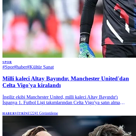
SPOR
#
Spor
#
haber
#
Kültür Sanat
Milli kaleci Altay Bayındır, Manchester United'dan
Celta Vigo'ya kiralandı
İngiliz ekibi Manchester United, milli kaleci Altay Bayındır'ı
İspanya 1. Futbol Ligi takımlarından Celta Vigo'ya satın alma
opsiyonuyla kiraladı. | Anadolu Ajansı
12241
Görüntüleme
HABERVITRINI