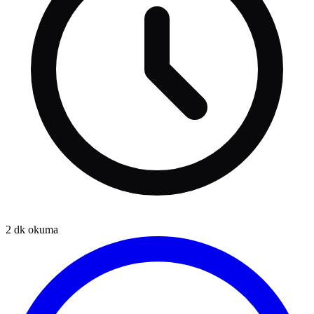
2
dk okuma