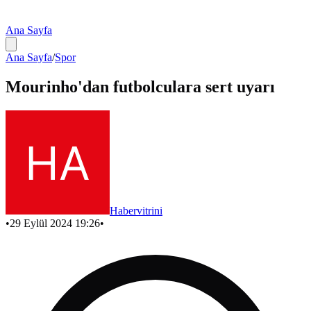
Ana Sayfa
Ana Sayfa
/
Spor
Mourinho'dan futbolculara sert uyarı
Habervitrini
•
29 Eylül 2024 19:26
•