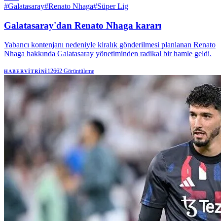
#
Galatasaray
#
Renato Nhaga
#
Süper Lig
Galatasaray'dan Renato Nhaga kararı
Yabancı kontenjanı nedeniyle kiralık gönderilmesi planlanan Renato
Nhaga hakkında Galatasaray yönetiminden radikal bir hamle geldi.
12662
Görüntüleme
HABERVITRINI