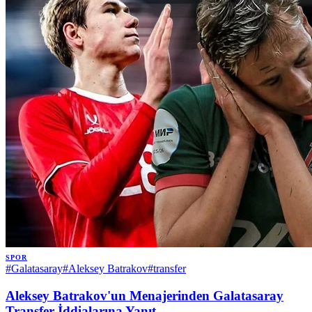
SPOR
#
Galatasaray
#
Aleksey Batrakov
#
transfer
Aleksey Batrakov'un Menajerinden Galatasaray
Transfer İddialarına Yanıt