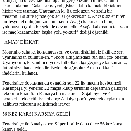
Karşılaşma öncesi takımla toplantı gerçekleştiren dünyaca ünlü
teknik adamın “Galatasaray yenilgisine takılıp kalmak, bir takımı
hiçbir yere taşımaz. Unutmayın ki, lig çok uzun ve zorlu bir
maraton. Bu süre içinde çok acılar çekeceksiniz. Ancak sizler birer
profesyonel olduğunuzu unutmayın. Ayağa kalkmasını bilin,
yolunuza başı dik bir şekilde devam edin. Ayağa kalkmanın tek yolu
ise maç kazanmaktır, başka yolu yoktur!” dediği öğrenildi.
"AMAN DİKKAT!"
Mourinho saha içi konsantrasyon ve oyun disipliniyle ilgili de sert
uyarılarından bulunurken, “Skoru aldığımızdaki ruh hali çok önemli.
Uyarıyorum; kazandım diyerek futbolla dalga geçmeye kalkarsanız,
futbol size ihanet edebilir. Bedeli de ağır olur. Aman dikkat”
ifadelerini kullandı.
Fenerbahçe deplasmanda oynadığı son 22 lig maçını kaybetmedi.
Kasımpaşa’yı yenerek 22 maçla kulüp tarihinin deplasman galibiyet
rekorunu kıran Sarı Kanarya bu maçlarda 18 galibiyet ve 4
beraberlik elde etti. Fenerbahçe Antalyaspor’u yenerek deplasman
galibiyet rekorunu geliştirmek istiyor.
56 KEZ KARŞI KARŞIYA GELDİ
Fenerbahçe ile Antalyaspor, Süper Lig’de daha önce 56 kez karşı
karşıya geldi.