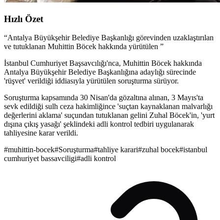
Hızlı Özet
“
Antalya Büyükşehir Belediye Başkanlığı görevinden uzaklaştırılan
ve tutuklanan Muhittin Böcek hakkında yürütülen
”
İstanbul Cumhuriyet Başsavcılığı'nca, Muhittin Böcek hakkında
Antalya Büyükşehir Belediye Başkanlığına adaylığı sürecinde
'rüşvet' verildiği iddiasıyla yürütülen soruşturma sürüyor.
Soruşturma kapsamında 30 Nisan'da gözaltına alınan, 3 Mayıs'ta
sevk edildiği sulh ceza hakimliğince 'suçtan kaynaklanan malvarlığı
değerlerini aklama' suçundan tutuklanan gelini Zuhal Böcek'in, 'yurt
dışına çıkış yasağı' şeklindeki adli kontrol tedbiri uygulanarak
tahliyesine karar verildi.
#
muhittin-bocek
#
Soruşturma
#
tahliye karari
#
zuhal bocek
#
istanbul
cumhuriyet bassavciligi
#
adli kontrol