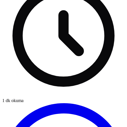
1
dk okuma