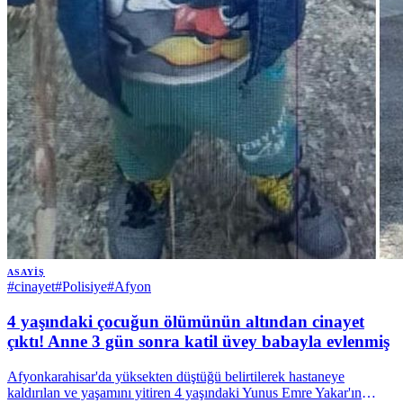
ASAYIŞ
#
cinayet
#
Polisiye
#
Afyon
4 yaşındaki çocuğun ölümünün altından cinayet
çıktı! Anne 3 gün sonra katil üvey babayla evlenmiş
Afyonkarahisar'da yüksekten düştüğü belirtilerek hastaneye
kaldırılan ve yaşamını yitiren 4 yaşındaki Yunus Emre Yakar'ın