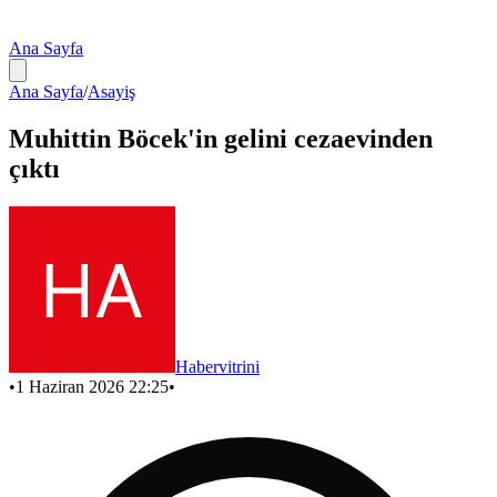
Ana Sayfa
Ana Sayfa
/
Asayiş
Muhittin Böcek'in gelini cezaevinden
çıktı
Habervitrini
•
1 Haziran 2026 22:25
•