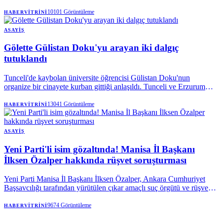
ölümüyle ilgili yürütülen soruşturmada cinayet şüphesi netlik
kazandı.
10101
Görüntüleme
HABERVITRINI
ASAYIŞ
Gölette Gülistan Doku'yu arayan iki dalgıç
tutuklandı
Tunceli'de kaybolan üniversite öğrencisi Gülistan Doku'nun
organize bir cinayete kurban gittiği anlaşıldı. Tunceli ve Erzurum
Cumhuriyet Başsavcılıklarınca yürütülen soruşturma kapsamında
aralarında dönemin valisi Tuncay Sonel ile eşi Handan Sonel'in de
13041
Görüntüleme
HABERVITRINI
olduğu 25 kişi tutuklandı.
ASAYIŞ
Yeni Parti'li isim gözaltında! Manisa İl Başkanı
İlksen Özalper hakkında rüşvet soruşturması
Yeni Parti Manisa İl Başkanı İlksen Özalper, Ankara Cumhuriyet
Başsavcılığı tarafından yürütülen çıkar amaçlı suç örgütü ve rüşvet
soruşturması kapsamında gözaltına alındı. Özalper'in emniyetteki
işlemlerinin ardından ifadesi alınmak üzere Ankara'ya götürüleceği
9674
Görüntüleme
HABERVITRINI
belirtildi.