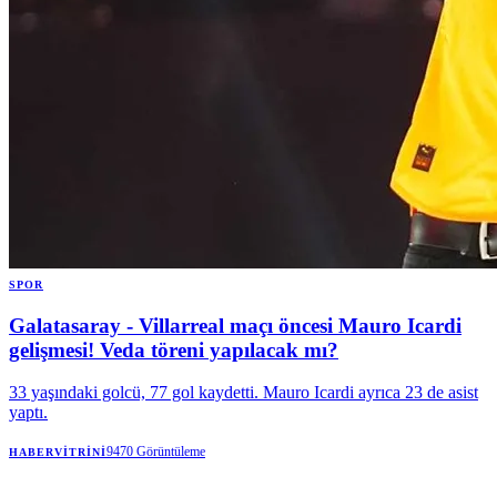
SPOR
Galatasaray - Villarreal maçı öncesi Mauro Icardi
gelişmesi! Veda töreni yapılacak mı?
33 yaşındaki golcü, 77 gol kaydetti. Mauro Icardi ayrıca 23 de asist
yaptı.
9470
Görüntüleme
HABERVITRINI