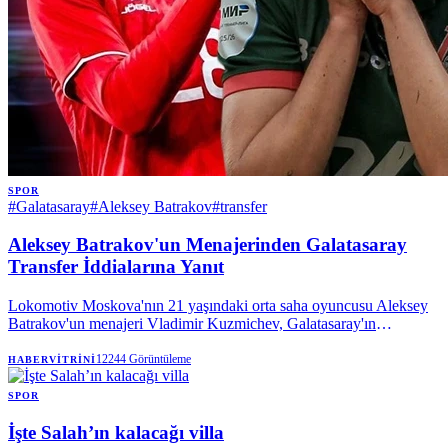
SPOR
#
Galatasaray
#
Aleksey Batrakov
#
transfer
Aleksey Batrakov'un Menajerinden Galatasaray
Transfer İddialarına Yanıt
Lokomotiv Moskova'nın 21 yaşındaki orta saha oyuncusu Aleksey
Batrakov'un menajeri Vladimir Kuzmichev, Galatasaray'ın
oyuncuyla ilgilendiğini doğruladı. Kuzmichev, şu an için resmi bir
teklif olmadığını, sadece bir niyet mektubu gönderildiğini belirterek,
12244
Görüntüleme
HABERVITRINI
transfer komisyonu iddialarını yalanladı.
SPOR
İşte Salah’ın kalacağı villa