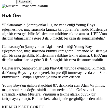
Kopyala
Hızlı Özet
“
Galatasaray'ın Şampiyonlar Ligi'ne veda ettiği Young Boys
eşleşmesinde, maç sırasında kırmızı kart gören Fernando Muslera'ya
ağır bir ceza gelebilir. Muslera'nın rakibine tekme atması, UEFA'nın
disiplin talimatlarına göre 3 ila 5 maçlık bir ceza ile sonuçlanabilir.
”
Galatasaray'ın Şampiyonlar Ligi'ne veda ettiği Young Boys
eşleşmesinde, maç sırasında kırmızı kart gören Fernando Muslera'ya
ağır bir ceza gelebilir. Muslera'nın rakibine tekme atması, UEFA'nın
disiplin talimatlarına göre 3 ila 5 maçlık bir ceza ile sonuçlanabilir.
Galatasaray, Şampiyonlar Ligi Play-Off turunda oynadığı iki maçta
da Young Boys'u geçemeyerek bu prestijli turnuvaya veda etti. Sarı-
kırmızılılar, Avrupa Ligi'nde yoluna devam edecek.
Young Boys'un galibiyet golünü 87. dakikada atan Alan Virginius,
maçın sonlarına doğru sinirli anlara neden oldu. Gol sevinci
sırasında kaptan Muslera, Virginius'a tekme atarak büyük bir
tartışmaya yol açtı. Bu hareket, saha içinde gerginliğe neden oldu.
KIRMIZI KART GÖRDÜ