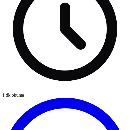
1
dk okuma