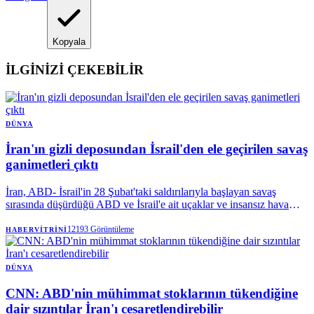
Kopyala
İLGİNİZİ ÇEKEBİLİR
DÜNYA
İran'ın gizli deposundan İsrail'den ele geçirilen savaş
ganimetleri çıktı
İran, ABD- İsrail'in 28 Şubat'taki saldırılarıyla başlayan savaş
sırasında düşürdüğü ABD ve İsrail'e ait uçaklar ve insansız hava
araçlarının (İHA) kalıntılarını sergiledi.
12193
Görüntüleme
HABERVITRINI
DÜNYA
CNN: ABD'nin mühimmat stoklarının tükendiğine
dair sızıntılar İran'ı cesaretlendirebilir