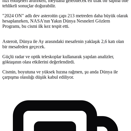
hızı endişeleri artırırken, meydana gelebilecek en ufak bir sapma bile
tehlikeli sonuçlar doğurabilir.
"2024 ON" adlı dev asteroitin çapı 213 metreden daha büyük olarak
hesaplanırken, NASA'nın Yakın Dünya Nesneleri Gözlem
Programı, bu cismi ilk kez tespit etti.
Asteroit, Dünya ile Ay arasındaki mesafenin yaklaşık 2,6 katı olan
bir mesafeden geçecek.
Güçlü radar ve optik teleskoplar kullanarak yapılan analizler,
göktaşının olası etkilerini değerlendirdi.
Cismin, boyutuna ve yüksek hızına rağmen, şu anda Dünya ile
çarpışma olasılığı düşük kabul ediliyor.