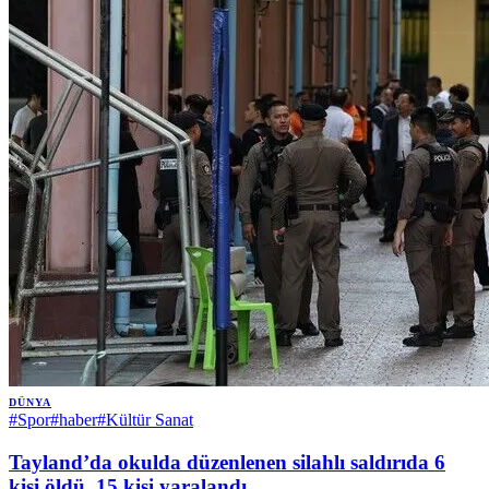
DÜNYA
#
Spor
#
haber
#
Kültür Sanat
Tayland’da okulda düzenlenen silahlı saldırıda 6
kişi öldü, 15 kişi yaralandı