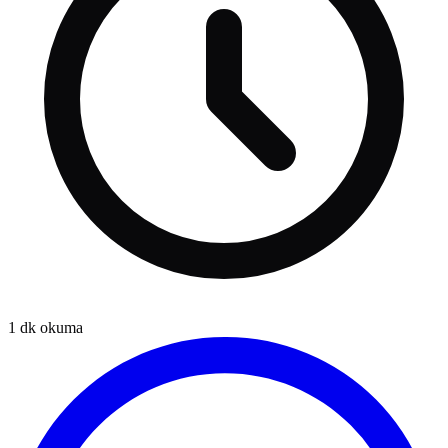
1
dk okuma