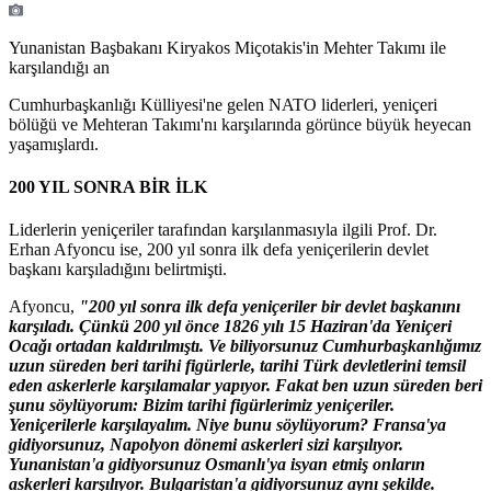
Yunanistan Başbakanı Kiryakos Miçotakis'in Mehter Takımı ile
karşılandığı an
Cumhurbaşkanlığı Külliyesi'ne gelen NATO liderleri, yeniçeri
bölüğü ve Mehteran Takımı'nı karşılarında görünce büyük heyecan
yaşamışlardı.
200 YIL SONRA BİR İLK
Liderlerin yeniçeriler tarafından karşılanmasıyla ilgili Prof. Dr.
Erhan Afyoncu ise, 200 yıl sonra ilk defa yeniçerilerin devlet
başkanı karşıladığını belirtmişti.
Afyoncu,
"200 yıl sonra ilk defa yeniçeriler bir devlet başkanını
karşıladı. Çünkü 200 yıl önce 1826 yılı 15 Haziran'da Yeniçeri
Ocağı ortadan kaldırılmıştı. Ve biliyorsunuz Cumhurbaşkanlığımız
uzun süreden beri tarihi figürlerle, tarihi Türk devletlerini temsil
eden askerlerle karşılamalar yapıyor. Fakat ben uzun süreden beri
şunu söylüyorum: Bizim tarihi figürlerimiz yeniçeriler.
Yeniçerilerle karşılayalım. Niye bunu söylüyorum? Fransa'ya
gidiyorsunuz, Napolyon dönemi askerleri sizi karşılıyor.
Yunanistan'a gidiyorsunuz Osmanlı'ya isyan etmiş onların
askerleri karşılıyor. Bulgaristan'a gidiyorsunuz aynı şekilde.