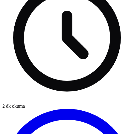
2
dk okuma