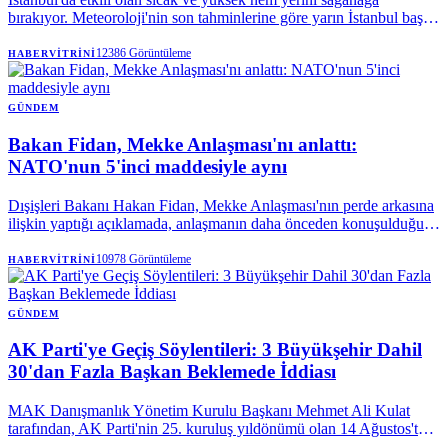
bırakıyor. Meteoroloji'nin son tahminlerine göre yarın İstanbul başta
olmak üzere Marmara'nın doğusu ve Karadeniz'de gök gürültülü
sağanak bekleniyor.
12386
Görüntüleme
HABERVITRINI
GÜNDEM
Bakan Fidan, Mekke Anlaşması'nı anlattı:
NATO'nun 5'inci maddesiyle aynı
Dışişleri Bakanı Hakan Fidan, Mekke Anlaşması'nın perde arkasına
ilişkin yaptığı açıklamada, anlaşmanın daha önceden konuşulduğunu
vurguladı. Bakan Fidan, "Savunma anlaşmasına ihtiyaç vardı"
sözlerini kullanarak, Mekke Ortak Savunma Anlaşması'nın teknik
10978
Görüntüleme
HABERVITRINI
olarak, NATO Antlaşması'nın kolektif savunmaya ilişkin 5.
maddesiyle aynı olduğunu söyledi.
GÜNDEM
AK Parti'ye Geçiş Söylentileri: 3 Büyükşehir Dahil
30'dan Fazla Başkan Beklemede İddiası
MAK Danışmanlık Yönetim Kurulu Başkanı Mehmet Ali Kulat
tarafından, AK Parti'nin 25. kuruluş yıldönümü olan 14 Ağustos'ta,
aralarında üç büyükşehir belediye başkanının da bulunduğu 30'dan