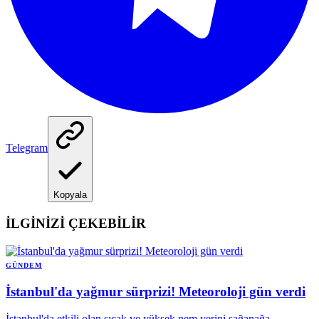
Telegram
Kopyala
İLGİNİZİ ÇEKEBİLİR
GÜNDEM
İstanbul'da yağmur sürprizi! Meteoroloji gün verdi
İstanbul'da etkili olan sıcak ve yüksek nem yerini sağanağa