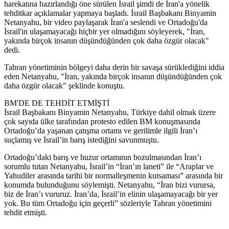
harekatına hazırlandığı öne sürülen İsrail şimdi de İran'a yönelik
tehditkar açıklamalar yapmaya başladı. İsrail Başbakanı Binyamin
Netanyahu, bir video paylaşarak İran'a seslendi ve Ortadoğu'da
İsrail'in ulaşamayacağı hiçbir yer olmadığını söyleyerek, "İran,
yakında birçok insanın düşündüğünden çok daha özgür olacak"
dedi.
Tahran yönetiminin bölgeyi daha derin bir savaşa sürüklediğini iddia
eden Netanyahu, "İran, yakında birçok insanın düşündüğünden çok
daha özgür olacak" şeklinde konuştu.
BM'DE DE TEHDİT ETMİŞTİ
İsrail Başbakanı Binyamin Netanyahu, Türkiye dahil olmak üzere
çok sayıda ülke tarafından protesto edilen BM konuşmasında
Ortadoğu’da yaşanan çatışma ortamı ve gerilimle ilgili İran’ı
suçlamış ve İsrail’in barış istediğini savunmuştu.
Ortadoğu’daki barış ve huzur ortamının bozulmasından İran’ı
sorumlu tutan Netanyahu, İsrail’in “İran’ın laneti” ile “Araplar ve
Yahudiler arasında tarihi bir normalleşmenin kutsaması” arasında bir
konumda bulunduğunu söylemişti. Netanyahu, “İran bizi vurursa,
biz de İran’ı vururuz. İran’da, İsrail’in elinin ulaşamayacağı bir yer
yok. Bu tüm Ortadoğu için geçerli” sözleriyle Tahran yönetimini
tehdit etmişti.