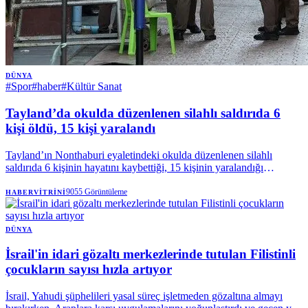
DÜNYA
#
Spor
#
haber
#
Kültür Sanat
Tayland’da okulda düzenlenen silahlı saldırıda 6
kişi öldü, 15 kişi yaralandı
Tayland’ın Nonthaburi eyaletindeki okulda düzenlenen silahlı
saldırıda 6 kişinin hayatını kaybettiği, 15 kişinin yaralandığı
bildirildi. | Anadolu Ajansı
9055
Görüntüleme
HABERVITRINI
DÜNYA
İsrail'in idari gözaltı merkezlerinde tutulan Filistinli
çocukların sayısı hızla artıyor
İsrail, Yahudi şüphelileri yasal süreç işletmeden gözaltına almayı