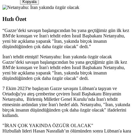
Kopyala
Hızlı Özet
“
Gazze’deki savaşın başlangıcından bu yana geçtiğimiz gün ilk kez
BM'de konuşan ve İran'ı tehdit eden İsrail Başbakanı Netanyahu,
yeni bir açıklama yaparak "İran, yakında birçok insanın
düşündüğünden çok daha özgür olacak" dedi.
”
İran'ı tehdit etmişti! Netanyahu: İran yakında özgür olacak
Gazze’deki savaşın başlangıcından bu yana geçtiğimiz gün ilk kez
BM'de konuşan ve İran'ı tehdit eden İsrail Başbakanı Netanyahu,
yeni bir açıklama yaparak "İran, yakında birçok insanın
düşündüğünden çok daha özgür olacak" dedi.
7 Ekim 2023'te başlayan Gazze savaşını Lübnan'a taşıyan ve
Ortadoğu'yu ateş çemberine çeviren İsrail Başbakanı Binyamin
Netanyahu, Birlemiş Milletler Genel Kurulu’nda İran'ı tehdit
etmesinin ardından yine İran'ı hedef aldı. Netanyahu, "İran, yakında
birçok insanın düşündüğünden çok daha özgür olacak" ifadelerini
kullandı.
"İRAN ÇOK YAKINDA ÖZGÜR OLACAK"
Hizbullah lideri Hasan Nasrallah’ın ölümünden sonra Lübnan'a kara