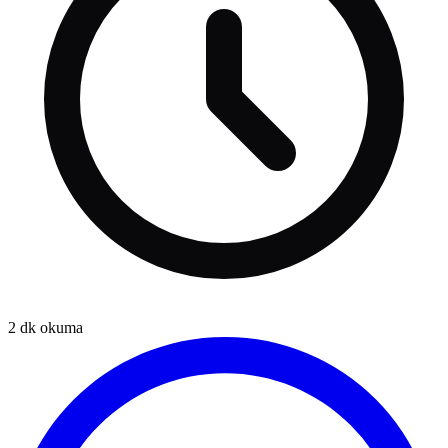
2
dk okuma