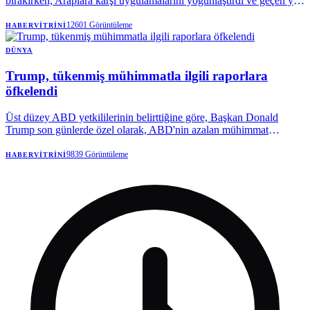
bırakırken, Araplara karşı uygulamalarını yoğunlaştırdı ve geçen yıl
gözaltına alınan Filistinli çocukların sayısını 103'ten 191'e çıkardı.
12601
Görüntüleme
HABERVITRINI
DÜNYA
Trump, tükenmiş mühimmatla ilgili raporlara
öfkelendi
Üst düzey ABD yetkililerinin belirttiğine göre, Başkan Donald
Trump son günlerde özel olarak, ABD'nin azalan mühimmat
stokuna ilişkin açıklamaların , kritik bir dönemde ABD'yi zayıf
gösterdiğinden şikayet etti; Trump, İran'ı bir anlaşmaya varmaya
9839
Görüntüleme
HABERVITRINI
motive etmek için tekrar tekrar ek askeri müdahale tehdidinde
bulunuyor.