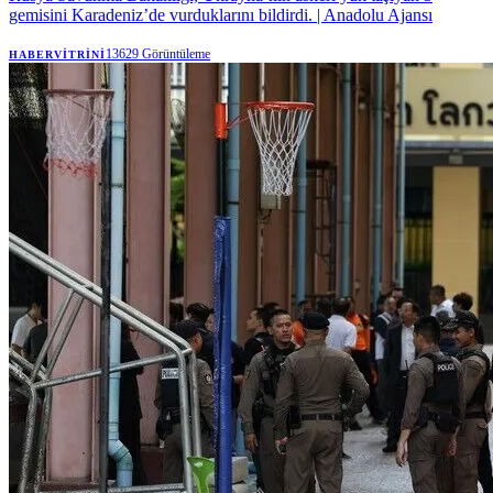
gemisini Karadeniz’de vurduklarını bildirdi. | Anadolu Ajansı
13629
Görüntüleme
HABERVITRINI