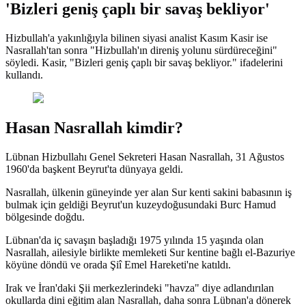
'Bizleri geniş çaplı bir savaş bekliyor'
Hizbullah'a yakınlığıyla bilinen siyasi analist Kasım Kasir ise
Nasrallah'tan sonra "Hizbullah'ın direniş yolunu sürdüreceğini"
söyledi. Kasir, "Bizleri geniş çaplı bir savaş bekliyor." ifadelerini
kullandı.
Hasan Nasrallah kimdir?
Lübnan Hizbullahı Genel Sekreteri Hasan Nasrallah, 31 Ağustos
1960'da başkent Beyrut'ta dünyaya geldi.
Nasrallah, ülkenin güneyinde yer alan Sur kenti sakini babasının iş
bulmak için geldiği Beyrut'un kuzeydoğusundaki Burc Hamud
bölgesinde doğdu.
Lübnan'da iç savaşın başladığı 1975 yılında 15 yaşında olan
Nasrallah, ailesiyle birlikte memleketi Sur kentine bağlı el-Bazuriye
köyüne döndü ve orada Şiî Emel Hareketi'ne katıldı.
Irak ve İran'daki Şii merkezlerindeki "havza" diye adlandırılan
okullarda dini eğitim alan Nasrallah, daha sonra Lübnan'a dönerek