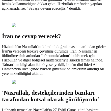
henüz kullanmadığına dikkat çekti. Hizbullah tarafından yapılan
açıklamada ise, "Savaşa devam edeceğiz." denildi.
İran ne cevap verecek?
Hizbullah'ın Nasrallah'ın ölümünü doğrulamasının ardından gözler
İran'ın vereceği tepkiye çevrilmiş durumda. İran, Nasrallah'ın
öldürülmesı̇nı̇n ardından “bı̇r sonrakı̇ adımı" belı̇rlemek ı̇çı̇n
Hı̇zbullah ve dı̇ğer bölgesel müttefı̇klerı̇yle süreklı̇ temas halı̇nde.
Tahran'dan bilgi alan iki bölgesel yetkili, İran'ın dini lideri Ali
Hamaney'in ülke içinde yüksek güvenlik önlemlerinin alındığı bir
yere nakledildiğini aktardı.
'Nasrallah, destekçilerinden bazıları
tarafından kutsal olarak görülüyordu'
Lübnanlı uzmanlar, Nasrallah'ın 27 Eylül Cuma günü başkent