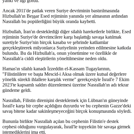
yankı ve ilgi gördü.
Ancak 2011'de patlak veren Suriye devriminin bastırılmasında
Hizbullah'ın Beşşar Esed rejiminin yanında yer almasının ardından
Nasrallah bu popülerliğini büyük oranda kaybetti.
Hizbullah, İran'ın desteklediği diğer silahlı hareketlerle birlikte, Esed
rejiminin Suriye'de devrimcilere karşı başlattığı savaşa katılmak
suretiyle Suriye'nin birçok kasaba ve şehrinde katliamlar
gerçekleştirerek milyonlarca Suriyelinin yerinden edilmesine katkıda
bulundu. Bu da Hizbullah'a, onun yönetimine ve özellikle de
Nasrallah'a ciddi eleştirilerin yöneltilmesine neden oldu.
Hamas'ın silahlı kanadı İzzeddin el-Kassam Tugaylarının,
"Filistinlilere ve başta Mescid-i Aksa olmak üzere kutsal değerlere
yönelik sürekli ihlallere karşılık verme" gerekçesiyle İsrail'e 7 Ekim
2023'te kapsamlı saldırı düzenlemesi üzerine Nasrallah'ın adı tekrar
gündeme geldi.
Nasrallah, Filistin direnişini desteklemek için Lübnan'ın güneyinde
İsrail'e karşı bir cephe açıldığını duyurdu ve bu cephenin Gazze'deki
savaş bitene kadar sakinleşmeyeceğini birçok konuşmasında söyledi.
Bununla birlikte Nasrallah açılan bu cephenin Filistin'e destek
cephesi olduğunu vurgulayarak, İsrail'le topyekün bir savaşa girmek
istemediklerini ima etti.