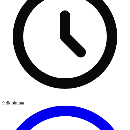
9
dk okuma