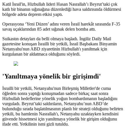
Katil İsrail'in, Hizbullah lideri Hasan Nasrallah’ı Beyrut’taki çok
katlı bir binanın sığınağına düzenlediği hava saldırısında öldürmesi
bölgede adeta deprem etkisi yaptı.
Operasyona ‘Yeni Düzen’ adını veren İsrail harekât sırasında F-35
savaş uçaklarından 85 adet sığınak delen bomba attı.
Suikastın detayları da belli olmaya başladı. İngiliz Daily Mail
gazetesine konuşan İsrailli bir yetkili, İsrail Başbakanı Binyamin
Netanyahu'nun ABD ziyaretinin Hizbullah'ı yanıltmak için
kurgulanan bir aldatmaca olduğunu söyledi.
'Yanıltmaya yönelik bir girişimdi'
İsrailli bir yetkili, Netanyahu'nun Birleşmiş Milletler'de cuma
öğleden sonra yaptığı konuşmadan sadece birkaç saat sonra
Hizbullah hedeflerine yönelik yoğun bombardımanın başladığını
vurguladı. Beyrut’taki saldırıların, Netanyahu’nun ABD’de
bulunduğu sırada başlatılmasının planlı bir strateji olduğunu belirten
yetkili, bu hamlenin Nasrallah'ı, Netanyahu uzaktayken kendisini
güvende hissetmesi için yanıltmaya yönelik bir girişim olduğunu
ifade etti. Yetkilinin ismi gizli tutuldu.