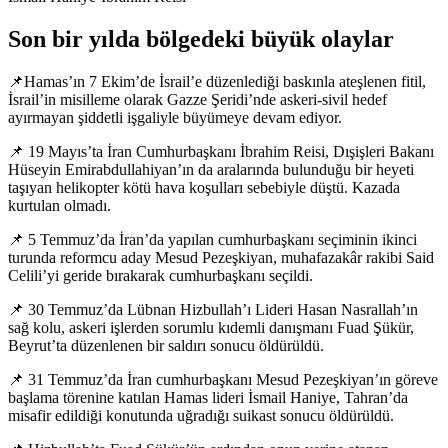
Son bir yılda bölgedeki büyük olaylar
📌Hamas’ın 7 Ekim’de İsrail’e düzenlediği baskınla ateşlenen fitil,
İsrail’in misilleme olarak Gazze Şeridi’nde askeri-sivil hedef
ayırmayan şiddetli işgaliyle büyümeye devam ediyor.
📌 19 Mayıs’ta İran Cumhurbaşkanı İbrahim Reisi, Dışişleri Bakanı
Hüseyin Emirabdullahiyan’ın da aralarında bulunduğu bir heyeti
taşıyan helikopter kötü hava koşulları sebebiyle düştü. Kazada
kurtulan olmadı.
📌 5 Temmuz’da İran’da yapılan cumhurbaşkanı seçiminin ikinci
turunda reformcu aday Mesud Pezeşkiyan, muhafazakâr rakibi Said
Celili’yi geride bırakarak cumhurbaşkanı seçildi.
📌 30 Temmuz’da Lübnan Hizbullah’ı Lideri Hasan Nasrallah’ın
sağ kolu, askeri işlerden sorumlu kıdemli danışmanı Fuad Şükür,
Beyrut’ta düzenlenen bir saldırı sonucu öldürüldü.
📌 31 Temmuz’da İran cumhurbaşkanı Mesud Pezeşkiyan’ın göreve
başlama törenine katılan Hamas lideri İsmail Haniye, Tahran’da
misafir edildiği konutunda uğradığı suikast sonucu öldürüldü.