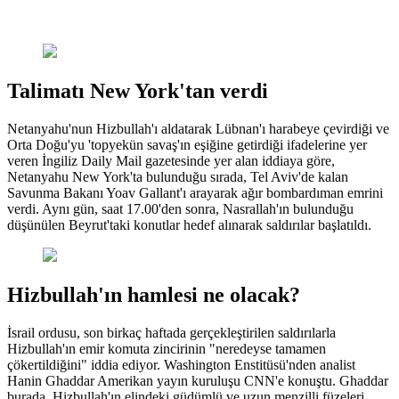
Talimatı New York'tan verdi
Netanyahu'nun Hizbullah'ı aldatarak Lübnan'ı harabeye çevirdiği ve
Orta Doğu'yu 'topyekün savaş'ın eşiğine getirdiği ifadelerine yer
veren İngiliz Daily Mail gazetesinde yer alan iddiaya göre,
Netanyahu New York'ta bulunduğu sırada, Tel Aviv'de kalan
Savunma Bakanı Yoav Gallant'ı arayarak ağır bombardıman emrini
verdi. Aynı gün, saat 17.00'den sonra, Nasrallah'ın bulunduğu
düşünülen Beyrut'taki konutlar hedef alınarak saldırılar başlatıldı.
Hizbullah'ın hamlesi ne olacak?
İsrail ordusu, son birkaç haftada gerçekleştirilen saldırılarla
Hizbullah'ın emir komuta zincirinin "neredeyse tamamen
çökertildiğini" iddia ediyor. Washington Enstitüsü'nden analist
Hanin Ghaddar Amerikan yayın kuruluşu CNN'e konuştu. Ghaddar
burada, Hizbullah'ın elindeki güdümlü ve uzun menzilli füzeleri