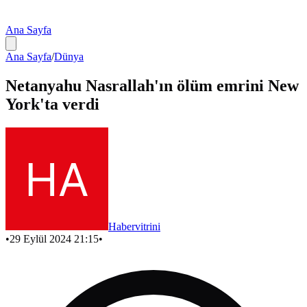
Ana Sayfa
Ana Sayfa
/
Dünya
Netanyahu Nasrallah'ın ölüm emrini New
York'ta verdi
Habervitrini
•
29 Eylül 2024 21:15
•