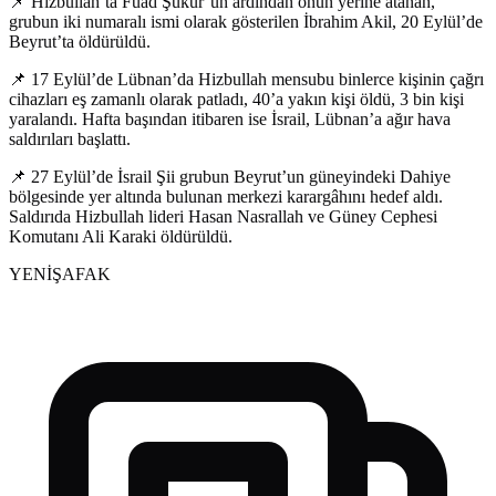
📌 Hizbullah’ta Fuad Şükür’ün ardından onun yerine atanan,
grubun iki numaralı ismi olarak gösterilen İbrahim Akil, 20 Eylül’de
Beyrut’ta öldürüldü.
📌 17 Eylül’de Lübnan’da Hizbullah mensubu binlerce kişinin çağrı
cihazları eş zamanlı olarak patladı, 40’a yakın kişi öldü, 3 bin kişi
yaralandı. Hafta başından itibaren ise İsrail, Lübnan’a ağır hava
saldırıları başlattı.
📌 27 Eylül’de İsrail Şii grubun Beyrut’un güneyindeki Dahiye
bölgesinde yer altında bulunan merkezi karargâhını hedef aldı.
Saldırıda Hizbullah lideri Hasan Nasrallah ve Güney Cephesi
Komutanı Ali Karaki öldürüldü.
YENİŞAFAK