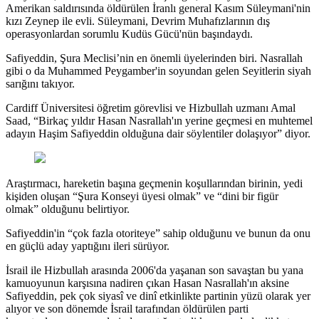
Amerikan saldırısında öldürülen İranlı general Kasım Süleymani'nin
kızı Zeynep ile evli. Süleymani, Devrim Muhafızlarının dış
operasyonlardan sorumlu Kudüs Gücü'nün başındaydı.
Safiyeddin, Şura Meclisi’nin en önemli üyelerinden biri. Nasrallah
gibi o da Muhammed Peygamber'in soyundan gelen Seyitlerin siyah
sarığını takıyor.
Cardiff Üniversitesi öğretim görevlisi ve Hizbullah uzmanı Amal
Saad, “Birkaç yıldır Hasan Nasrallah'ın yerine geçmesi en muhtemel
adayın Haşim Safiyeddin olduğuna dair söylentiler dolaşıyor” diyor.
Araştırmacı, hareketin başına geçmenin koşullarından birinin, yedi
kişiden oluşan “Şura Konseyi üyesi olmak” ve “dini bir figür
olmak” olduğunu belirtiyor.
Safiyeddin'in “çok fazla otoriteye” sahip olduğunu ve bunun da onu
en güçlü aday yaptığını ileri sürüyor.
İsrail ile Hizbullah arasında 2006'da yaşanan son savaştan bu yana
kamuoyunun karşısına nadiren çıkan Hasan Nasrallah'ın aksine
Safiyeddin, pek çok siyasî ve dinî etkinlikte partinin yüzü olarak yer
alıyor ve son dönemde İsrail tarafından öldürülen parti