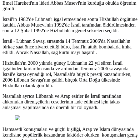
Emel Hareketi'nin lideri Abbas Musevi'nin kurduğu okulda öğrenim
gördü.
İsrail'in 1982'de Lübnan'ı işgal etmesinden sonra Hizbullah örgütüne
katıldı. Abbas Musevi'nin 1992'de İsrail tarafından öldürülmesinden
sonra 12 Şubat 1992'de Hizbullah'ın genel sekreteri seçildi.
İsrail - Lübnan Savaşı sırasında 14 Temmuz 2006'da Nasrallah'ın
birkaç saat önce ziyaret ettiği büro, İsrail'in attığı bombalarla imha
edildi. Ancak Nasrallah, sağ kurtulmayı başardı.
Hizbullah'ın 2000 yılında güney Lübnan'ın 22 yıl süren İsrail
işgalinden kurtarılmasında ve ardından Temmuz 2006 savaşında
İsrail'e karşı oynadığı rol, Nasrallah'a büyük prestij kazandırırken,
2006 Lübnan Savaşı'nın galibi, birçok Orta Doğu ülkesinde
Hizbullah olarak görüldü.
Nasrallah ayrıca Lübnanlı ve Arap esirler ile İsrail tarafından
alıkonulan direnişçilerin cesetlerinin iade edilmesi için takas
anlaşması yapılmasında da önemli bir rol oynadı.
Hamasetli konuşmaları ve güçlü kişiliği, Arap ve İslam dünyasında
kendisine popülerlik kazandıran faktörler olurken, konuşmaları geniş