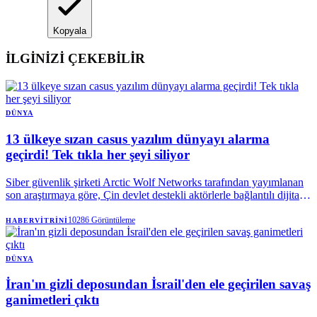
Kopyala
İLGİNİZİ ÇEKEBİLİR
DÜNYA
13 ülkeye sızan casus yazılım dünyayı alarma
geçirdi! Tek tıkla her şeyi siliyor
Siber güvenlik şirketi Arctic Wolf Networks tarafından yayımlanan
son araştırmaya göre, Çin devlet destekli aktörlerle bağlantılı dijital
casus yazılım aracı "LightSpy", 13’ten fazla ülkede kullanılan geniş
kapsamlı bir gözetim teknolojisine dönüştü.
10286
Görüntüleme
HABERVITRINI
DÜNYA
İran'ın gizli deposundan İsrail'den ele geçirilen savaş
ganimetleri çıktı