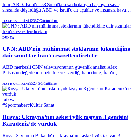
İran, ABD- İsrail'in 28 Şubat'taki saldırılarıyla başlayan savaş
sırasında düşürdüğü ABD ve İsrail'e ait uçaklar ve insansız hava
araçlarının (İHA) kalıntılarını sergiledi.
12337
Görüntüleme
HABERVITRINI
DÜNYA
CNN: ABD'nin mühimmat stoklarının tükendiğine
dair sızıntılar İran'ı cesaretlendirebilir
ABD merkezli CNN televizyonunun güvenlik analisti Alex
Plitsas'ın değerlendirmelerine yer verdiği haberinde, İran'ın,
ABD'nin mühimmat stoklarının azaldığı yönündeki haberler
nedeniyle "cesaretlenebileceğine" dikkat çekildi.
9523
Görüntüleme
HABERVITRINI
DÜNYA
#
Spor
#
haber
#
Kültür Sanat
Rusya: Ukrayna’nın askeri yük taşıyan 3 gemisini
Karadeniz’de vurduk
Rusya Savunma Bakanlığı, Ukrayna’nın askeri yük taşıyan 3