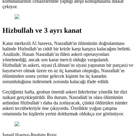
komutanlarının cenazelerinde yaptığı ateşli konuşmalarla dikkat
çekiyor.
Hizbullah ve 3 ayrı kanat
Katar merkezli Al Jazeera, Nasrallah'ın ölümünün doğrulanması
halinde Hizbullah’ın ciddi bir krizle karşı karşıya kalacağını belirtti.
Analizde, Hasan Nasrallah’ın fiilen askeri operasyonları
yönetmediği, ancak son karar mercii olduğu vurgulandı.
Hizbullah’ın askeri, siyasi (Lübnan’ın siyasi yapısının bir parçası) ve
hayırsever olmak üzere en az üç kanattan oluştuğu, Nasrallah’ın
ölümünden sonra yerine gelecek kişinin bu üç kanadın
sorumluluğunu üstlenmek zorunda kalacağı ifade edildi.
Geçtiğimiz hafta, grubun önemli askeri liderlerine yönelik bir dizi
suikast gerçekleştirildi. Bu durum, Nasrallah’ın olası ölümünün
ardından Hizbullah’ı daha da zorlayacak, çünkü öldürülen isimler
askeri tecrübeleriyle öne çıkıyordu. Özellikle yoğun çatışma
ortamında bu kişilerin yerini doldurmak oldukça zor görünüyor.
İsmail Haniye-İbrahim Reisi