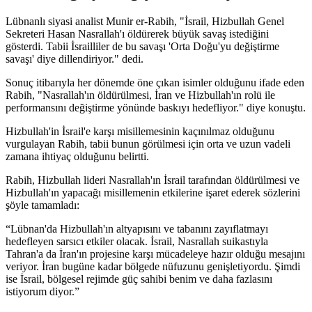
Lübnanlı siyasi analist Munir er-Rabih, "İsrail, Hizbullah Genel
Sekreteri Hasan Nasrallah'ı öldürerek büyük savaş istediğini
gösterdi. Tabii İsrailliler de bu savaşı 'Orta Doğu'yu değiştirme
savaşı' diye dillendiriyor." dedi.
Sonuç itibarıyla her dönemde öne çıkan isimler olduğunu ifade eden
Rabih, "Nasrallah'ın öldürülmesi, İran ve Hizbullah'ın rolü ile
performansını değiştirme yönünde baskıyı hedefliyor." diye konuştu.
Hizbullah'in İsrail'e karşı misillemesinin kaçınılmaz olduğunu
vurgulayan Rabih, tabii bunun görülmesi için orta ve uzun vadeli
zamana ihtiyaç olduğunu belirtti.
Rabih, Hizbullah lideri Nasrallah'ın İsrail tarafından öldürülmesi ve
Hizbullah'ın yapacağı misillemenin etkilerine işaret ederek sözlerini
şöyle tamamladı:
“Lübnan'da Hizbullah'ın altyapısını ve tabanını zayıflatmayı
hedefleyen sarsıcı etkiler olacak. İsrail, Nasrallah suikastıyla
Tahran'a da İran'ın projesine karşı mücadeleye hazır olduğu mesajını
veriyor. İran bugüne kadar bölgede nüfuzunu genişletiyordu. Şimdi
ise İsrail, bölgesel rejimde güç sahibi benim ve daha fazlasını
istiyorum diyor.”