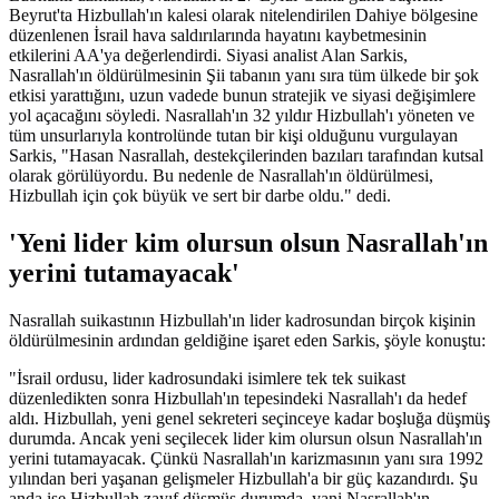
Beyrut'ta Hizbullah'ın kalesi olarak nitelendirilen Dahiye bölgesine
düzenlenen İsrail hava saldırılarında hayatını kaybetmesinin
etkilerini AA'ya değerlendirdi. Siyasi analist Alan Sarkis,
Nasrallah'ın öldürülmesinin Şii tabanın yanı sıra tüm ülkede bir şok
etkisi yarattığını, uzun vadede bunun stratejik ve siyasi değişimlere
yol açacağını söyledi. Nasrallah'ın 32 yıldır Hizbullah'ı yöneten ve
tüm unsurlarıyla kontrolünde tutan bir kişi olduğunu vurgulayan
Sarkis,
"Hasan Nasrallah, destekçilerinden bazıları tarafından kutsal
olarak görülüyordu. Bu nedenle de Nasrallah'ın öldürülmesi,
Hizbullah için çok büyük ve sert bir darbe oldu."
dedi.
'Yeni lider kim olursun olsun Nasrallah'ın
yerini tutamayacak'
Nasrallah suikastının Hizbullah'ın lider kadrosundan birçok kişinin
öldürülmesinin ardından geldiğine işaret eden Sarkis, şöyle konuştu:
"İsrail ordusu, lider kadrosundaki isimlere tek tek suikast
düzenledikten sonra Hizbullah'ın tepesindeki Nasrallah'ı da hedef
aldı. Hizbullah, yeni genel sekreteri seçinceye kadar boşluğa düşmüş
durumda. Ancak yeni seçilecek lider kim olursun olsun Nasrallah'ın
yerini tutamayacak. Çünkü Nasrallah'ın karizmasının yanı sıra 1992
yılından beri yaşanan gelişmeler Hizbullah'a bir güç kazandırdı. Şu
anda ise Hizbullah zayıf düşmüş durumda, yani Nasrallah'ın