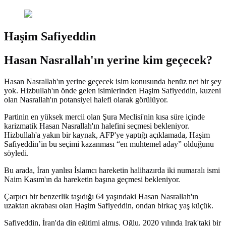
Haşim Safiyeddin
Hasan Nasrallah'ın yerine kim geçecek?
Hasan Nasrallah'ın yerine geçecek isim konusunda henüz net bir şey
yok. Hizbullah'ın önde gelen isimlerinden Haşim Safiyeddin, kuzeni
olan Nasrallah'ın potansiyel halefi olarak görülüyor.
Partinin en yüksek mercii olan Şura Meclisi'nin kısa süre içinde
karizmatik Hasan Nasrallah'ın halefini seçmesi bekleniyor.
Hizbullah'a yakın bir kaynak, AFP'ye yaptığı açıklamada, Haşim
Safiyeddin’in bu seçimi kazanması “en muhtemel aday” olduğunu
söyledi.
Bu arada, İran yanlısı İslamcı hareketin halihazırda iki numaralı ismi
Naim Kasım'ın da hareketin başına geçmesi bekleniyor.
Çarpıcı bir benzerlik taşıdığı 64 yaşındaki Hasan Nasrallah'ın
uzaktan akrabası olan Haşim Safiyeddin, ondan birkaç yaş küçük.
Safiyeddin, İran'da din eğitimi almış. Oğlu, 2020 yılında Irak'taki bir