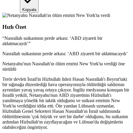
Kopyala
Hızlı Özet
“
Nasrallah suikastının perde arkası: ‘ABD ziyareti bir
aldatmacaydı’
”
Nasrallah suikastının perde arkası: ‘ABD ziyareti bir aldatmacaydı’
Netanyahu'nun Nasrallah'ın ölüm emrini New York'ta verdiği öne
sürüldü
Terör devleti İsrail'in Hizbullah lideri Hasan Nasrallah'ı Beyrut'taki
bir sığınağa düzenlediği hava operasyonuyla öldürdüğü saldırının
ayrıntıları yavaş yavaş ortaya çıkıyor. İngiliz medyasına konuşan bir
İsrailli yetkili, Netanyahu'nun ABD ziyaretinin Hizbullah'ı
yanıltmaya yönelik bir taktik olduğunu ve suikast emrinin New
York'ta verildiğini iddia etti. Öte yandan Lübnanlı uzmanlar,
Hizbullah Genel Sekreteri Hasan Nasrallah'ın İsrail saldırısında
öldürülmesinin 'çok büyük ve sert bir darbe' olduğunu, bu suikastın
ardından Hizbullah'ın zayıflayacağını ve Lübnan'da değişimlerin
olabileceğini öngörüyor.