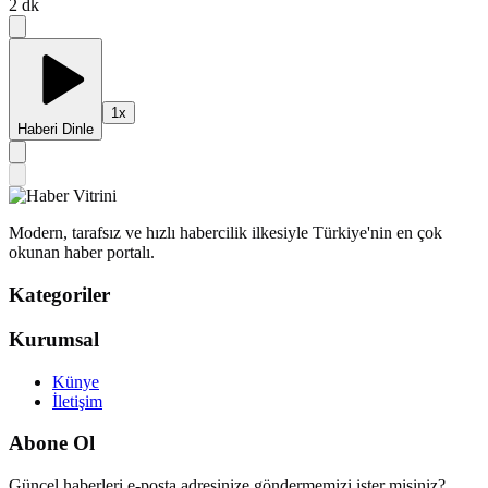
2
dk
1
x
Haberi Dinle
Modern, tarafsız ve hızlı habercilik ilkesiyle Türkiye'nin en çok
okunan haber portalı.
Kategoriler
Kurumsal
Künye
İletişim
Abone Ol
Güncel haberleri e-posta adresinize göndermemizi ister misiniz?