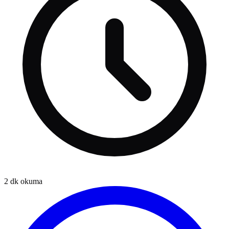
2
dk okuma