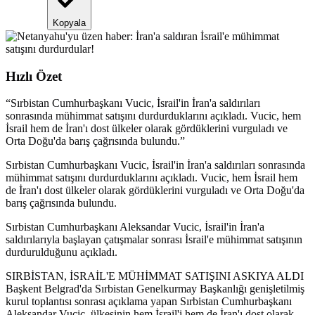
Kopyala
Hızlı Özet
“
Sırbistan Cumhurbaşkanı Vucic, İsrail'in İran'a saldırıları
sonrasında mühimmat satışını durdurduklarını açıkladı. Vucic, hem
İsrail hem de İran'ı dost ülkeler olarak gördüklerini vurguladı ve
Orta Doğu'da barış çağrısında bulundu.
”
Sırbistan Cumhurbaşkanı Vucic, İsrail'in İran'a saldırıları sonrasında
mühimmat satışını durdurduklarını açıkladı. Vucic, hem İsrail hem
de İran'ı dost ülkeler olarak gördüklerini vurguladı ve Orta Doğu'da
barış çağrısında bulundu.
Sırbistan Cumhurbaşkanı Aleksandar Vucic, İsrail'in İran'a
saldırılarıyla başlayan çatışmalar sonrası İsrail'e mühimmat satışının
durdurulduğunu açıkladı.
SIRBİSTAN, İSRAİL'E MÜHİMMAT SATIŞINI ASKIYA ALDI
Başkent Belgrad'da Sırbistan Genelkurmay Başkanlığı genişletilmiş
kurul toplantısı sonrası açıklama yapan Sırbistan Cumhurbaşkanı
Aleksandar Vucic, ülkesinin hem İsrail'i hem de İran'ı dost olarak