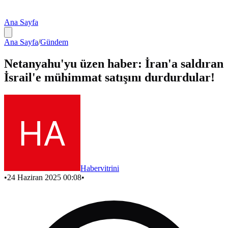
Ana Sayfa
Ana Sayfa
/
Gündem
Netanyahu'yu üzen haber: İran'a saldıran
İsrail'e mühimmat satışını durdurdular!
Habervitrini
•
24 Haziran 2025 00:08
•