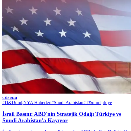
GÜNDEM
#
D&Uuml;NYA Haberleri
#
Suudi Arabistan
#
T&uuml;rkiye
İsrail Basını: ABD'nin Stratejik Odağı Türkiye ve
Suudi Arabistan'a Kayıyor