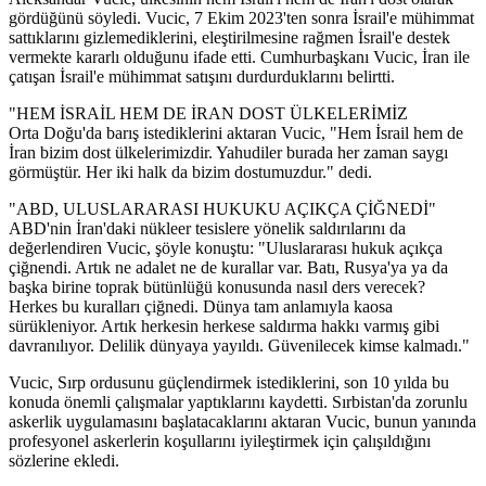
gördüğünü söyledi. Vucic, 7 Ekim 2023'ten sonra İsrail'e mühimmat
sattıklarını gizlemediklerini, eleştirilmesine rağmen İsrail'e destek
vermekte kararlı olduğunu ifade etti. Cumhurbaşkanı Vucic, İran ile
çatışan İsrail'e mühimmat satışını durdurduklarını belirtti.
"HEM İSRAİL HEM DE İRAN DOST ÜLKELERİMİZ
Orta Doğu'da barış istediklerini aktaran Vucic, "Hem İsrail hem de
İran bizim dost ülkelerimizdir. Yahudiler burada her zaman saygı
görmüştür. Her iki halk da bizim dostumuzdur." dedi.
"ABD, ULUSLARARASI HUKUKU AÇIKÇA ÇİĞNEDİ"
ABD'nin İran'daki nükleer tesislere yönelik saldırılarını da
değerlendiren Vucic, şöyle konuştu: "Uluslararası hukuk açıkça
çiğnendi. Artık ne adalet ne de kurallar var. Batı, Rusya'ya ya da
başka birine toprak bütünlüğü konusunda nasıl ders verecek?
Herkes bu kuralları çiğnedi. Dünya tam anlamıyla kaosa
sürükleniyor. Artık herkesin herkese saldırma hakkı varmış gibi
davranılıyor. Delilik dünyaya yayıldı. Güvenilecek kimse kalmadı."
Vucic, Sırp ordusunu güçlendirmek istediklerini, son 10 yılda bu
konuda önemli çalışmalar yaptıklarını kaydetti. Sırbistan'da zorunlu
askerlik uygulamasını başlatacaklarını aktaran Vucic, bunun yanında
profesyonel askerlerin koşullarını iyileştirmek için çalışıldığını
sözlerine ekledi.