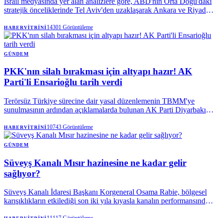
İsrail medyasında yer alan analizlere göre, ABD'nin Orta Doğu'daki
stratejik önceliklerinde Tel Aviv'den uzaklaşarak Ankara ve Riyad'a
yöneldiği iddia ediliyor. Türkiye'ye olası F-35 satışının bu politika
değişikliğinin en somut delili olduğu vurgulanıyor.
14301
Görüntüleme
HABERVITRINI
GÜNDEM
PKK'nın silah bırakması için altyapı hazır! AK
Parti'li Ensarioğlu tarih verdi
Terörsüz Türkiye sürecine dair yasal düzenlemenin TBMM'ye
sunulmasının ardından açıklamalarda bulunan AK Parti Diyarbakır
Milletvekili Galip Ensarioğlu, terör örgütü PKK'nın silah bırakması
için tüm teknik altyapının hazır olduğunu ifade etti. Ensarioğlu,
10743
Görüntüleme
HABERVITRINI
tamamen silah bırakılmasına ilişkin öngörülen tarihi açıkladı.
GÜNDEM
Süveyş Kanalı Mısır hazinesine ne kadar gelir
sağlıyor?
Süveyş Kanalı İdaresi Başkanı Korgeneral Osama Rabie, bölgesel
karışıklıkların etkilediği son iki yıla kıyasla kanalın performansında
kayda değer bir iyileşme görüldüğünü söyledi.