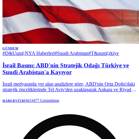
GÜNDEM
#
D&Uuml;NYA Haberleri
#
Suudi Arabistan
#
T&uuml;rkiye
İsrail Basını: ABD'nin Stratejik Odağı Türkiye ve
Suudi Arabistan'a Kayıyor
İsrail medyasında yer alan analizlere göre, ABD'nin Orta Doğu'daki
stratejik önceliklerinde Tel Aviv'den uzaklaşarak Ankara ve Riyad'a
yöneldiği iddia ediliyor. Türkiye'ye olası F-35 satışının bu politika
değişikliğinin en somut delili olduğu vurgulanıyor.
14477
Görüntüleme
HABERVITRINI