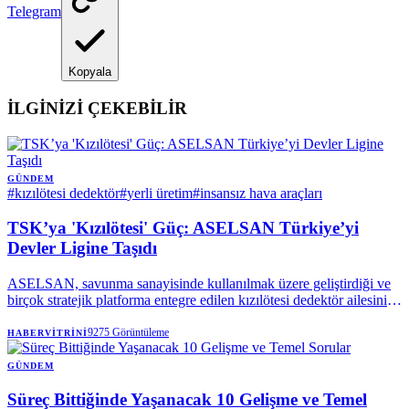
Telegram
Kopyala
İLGİNİZİ ÇEKEBİLİR
GÜNDEM
#
kızılötesi dedektör
#
yerli üretim
#
insansız hava araçları
TSK’ya 'Kızılötesi' Güç: ASELSAN Türkiye’yi
Devler Ligine Taşıdı
ASELSAN, savunma sanayisinde kullanılmak üzere geliştirdiği ve
birçok stratejik platforma entegre edilen kızılötesi dedektör ailesini
tanıttı.
9275
Görüntüleme
HABERVITRINI
GÜNDEM
Süreç Bittiğinde Yaşanacak 10 Gelişme ve Temel