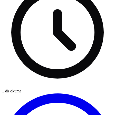
1
dk okuma