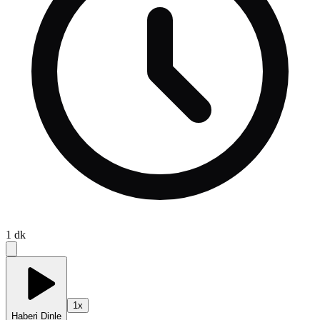
1
dk
1
x
Haberi Dinle