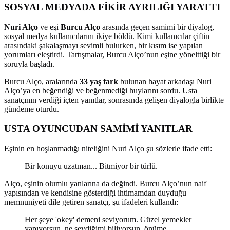
SOSYAL MEDYADA FİKİR AYRILIĞI YARATTI
Nuri Alço
ve eşi
Burcu Alço
arasında geçen samimi bir diyalog,
sosyal medya kullanıcılarını ikiye böldü. Kimi kullanıcılar çiftin
arasındaki şakalaşmayı sevimli bulurken, bir kısım ise yapılan
yorumları eleştirdi. Tartışmalar, Burcu Alço’nun eşine yönelttiği bir
soruyla başladı.
Burcu Alço, aralarında
33 yaş fark
bulunan hayat arkadaşı Nuri
Alço’ya en beğendiği ve beğenmediği huylarını sordu. Usta
sanatçının verdiği içten yanıtlar, sonrasında gelişen diyalogla birlikte
gündeme oturdu.
USTA OYUNCUDAN SAMİMİ YANITLAR
Eşinin en hoşlanmadığı niteliğini Nuri Alço şu sözlerle ifade etti:
Bir konuyu uzatman... Bitmiyor bir türlü.
Alço, eşinin olumlu yanlarına da değindi. Burcu Alço’nun naif
yapısından ve kendisine gösterdiği ihtimamdan duyduğu
memnuniyeti dile getiren sanatçı, şu ifadeleri kullandı:
Her şeye 'okey' demeni seviyorum. Güzel yemekler
yapıyorsun, ne sevdiğimi biliyorsun, önüme