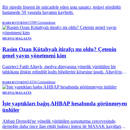
Bir süredir lösemi ile mücadele eden usta sanatçı, tedavi gördüğü
hastanede 59 yaşında hayatını kaybetti.
13590
Görüntüleme
HABERVITRINI
MEDYA/MAGAZIN
Rasim Ozan Kütahyalı itirafçı mı oldu? Çetenin
genel yayın yönetmeni kim
Gazeteci Fatih Altaylı, medya dünyasına yönelik yürütülen bir
tahkikata ilişkin edindiği kulis bilgilerini köşesine taşıdı. Altaylı'nın
kaynaklarına dayandırdığı savlara göre, Rasim Ozan Kütahyalı'nın
'itirafçı' olduğu ve incelemenin bir genel yayın yönetmeni ile diğer
14334
Görüntüleme
HABERVITRINI
medya mensuplarına da sıçrayabileceği belirtiliyor.
MEDYA/MAGAZIN
İşte yaptıkları bağış AHBAP hesabında görünmeyen
ünlüler
Ahbap Derneği'ne yönelik yürütülen soruşturma çerçevesinde,
derneğin daha önce ilan ettiği bağışçı listesi ile MASAK kayıtlarına