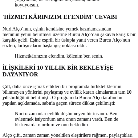
koyuyorsun.
'HİZMETKÂRINIZIM EFENDİM' CEVABI
Nuri Alço’nun, eşinin kendisine yemek hazırlamasından
memnuniyetini belirtmesi üzerine Burcu Alço’dan şakayla karışık bir
karşılık geldi. Eşine esprili bir üslupla yanıt veren Burcu Alço'nun
sözleri, tartışmaların başlangıç noktası oldu.
Hizmetkârınızım efendim, kölenim ben senin.
İLİŞKİLERİ 10 YILLIK BİR BEKLEYİŞE
DAYANIYOR
Çift, daha önce iştirak ettikleri bir programda birlikteliklerinin
bilinmeyen yönlerini paylaşmış ve evlilik kararı almalarının tam
10
yıl
sürdüğünü belirtmişti. O programda Burcu Alço tarafından
yapılan açıklamada, sabırla geçen sürece dikkat çekilmişti:
Nuri o zamanlar evlilik düşünmeyen bir insandı. Ben
evlenmek istiyordum ama onun zamanı vardı. Ben de
bir kenarda oturdum ve onu bekledim.
Alço çifti, zaman zaman yöneltilen eleştirilere rağmen, paylaştıkları