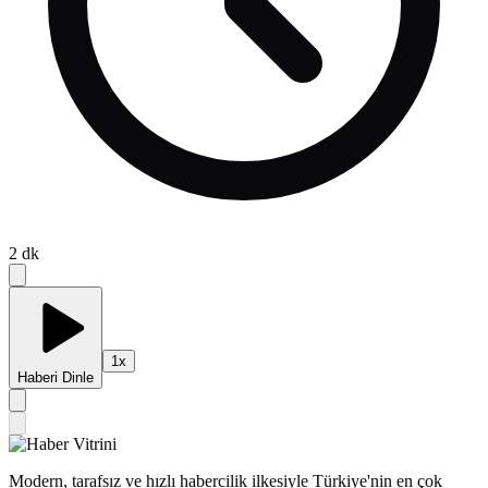
2
dk
1
x
Haberi Dinle
Modern, tarafsız ve hızlı habercilik ilkesiyle Türkiye'nin en çok