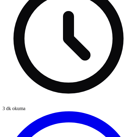
3
dk okuma