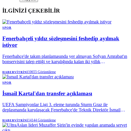
İLGİNİZİ ÇEKEBİLİR
SPOR
Fenerbahçeli yıldız sözleşmesini feshedip ayılmak
istiyor
Fenerbahçe'de takım planlamasında yer almayan Sofyan Amrabat'ın
bonservisini talep ettiği ve karşılığında kalan iki yıllık
sözleşmesinden doğan maaş alacağından vazgeçeceği iddia edildi.
10655
Görüntüleme
HABERVITRINI
SPOR
İsmail Kartal'dan transfer açıklaması
UEFA Şampiyonlar Ligi 3. eleme turunda Sturm Graz ile
deplasmanda karşılaşacak Fenerbahçe'de Teknik Direktör İsmail
Kartal ve Matteo Guendouzi, müsabaka öncesi basın toplantısında
konuştu.
14144
Görüntüleme
HABERVITRINI