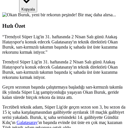
Kopyala
Hızlı Özet
“
Trendyol Süper Lig'in 31. haftasında 2 Nisan Salı günü Atakaş
Hatayspor'u konuk edecek Galatasaray'ın teknik direktörü Okan
Buruk, sarı-kırmızılı takımın başında iç sahada üst üste kazanma
rekorunu kırmak istiyor.
”
Trendyol Süper Lig'in 31. haftasında 2 Nisan Salı günü Atakaş
Hatayspor'u konuk edecek Galatasaray'ın teknik direktörü Okan
Buruk, sarı-kırmızılı takımın başında iç sahada üst üste kazanma
rekorunu kırmak istiyor.
Geçen sezonun başında çalıştırmaya başladığı sarı-kırmızılı takımla
ilk yılında Süper Lig şampiyonluğu yaşayan Okan Buruk, geride
kalan sürede birçok rekora da imza attı.
Tecrübeli teknik adam, Süper Lig'de geçen sezon son 3, bu sezon da
15 iç saha karşılaşmasından galibiyetle ayrılarak 18 maçlık galibiyet
serisi yakaladı. Buruk, iç saha serisindeki 14. galibiyette Gündüz
Kılıç'ın
Galatasaray
'ın başında evinde üst üste en çok maç kazanan
Türk teknik adam rekoruna ortak oldu.