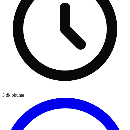
3
dk okuma