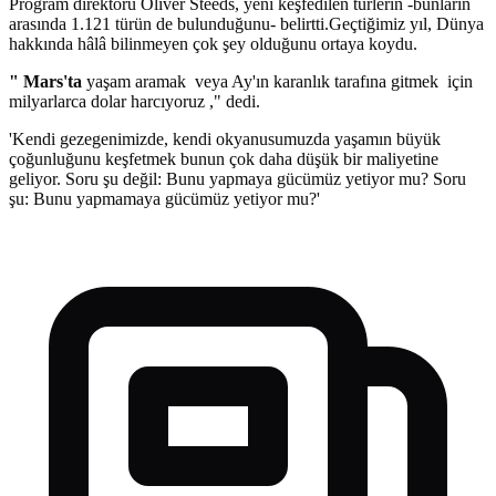
Program direktörü Oliver Steeds, yeni keşfedilen türlerin -bunların
arasında 1.121 türün de bulunduğunu- belirtti.Geçtiğimiz yıl, Dünya
hakkında hâlâ bilinmeyen çok şey olduğunu ortaya koydu.
" Mars'ta
yaşam aramak veya Ay'ın karanlık tarafına gitmek için
milyarlarca dolar harcıyoruz ," dedi.
'Kendi gezegenimizde, kendi okyanusumuzda yaşamın büyük
çoğunluğunu keşfetmek bunun çok daha düşük bir maliyetine
geliyor. Soru şu değil: Bunu yapmaya gücümüz yetiyor mu? Soru
şu: Bunu yapmamaya gücümüz yetiyor mu?'