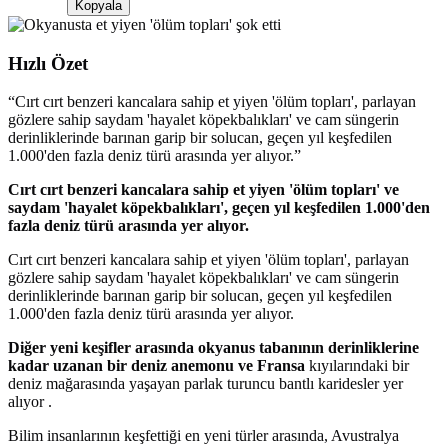
Kopyala
Hızlı Özet
“
Cırt cırt benzeri kancalara sahip et yiyen 'ölüm topları', parlayan
gözlere sahip saydam 'hayalet köpekbalıkları' ve cam süngerin
derinliklerinde barınan garip bir solucan, geçen yıl keşfedilen
1.000'den fazla deniz türü arasında yer alıyor.
”
Cırt cırt benzeri kancalara sahip et yiyen 'ölüm topları' ve
saydam 'hayalet köpekbalıkları', geçen yıl keşfedilen 1.000'den
fazla deniz türü arasında yer alıyor.
Cırt cırt benzeri kancalara sahip et yiyen 'ölüm topları', parlayan
gözlere sahip saydam 'hayalet köpekbalıkları' ve cam süngerin
derinliklerinde barınan garip bir solucan, geçen yıl keşfedilen
1.000'den fazla deniz türü arasında yer alıyor.
Diğer yeni keşifler arasında okyanus tabanının derinliklerine
kadar uzanan bir deniz anemonu ve Fransa
kıyılarındaki bir
deniz mağarasında yaşayan parlak turuncu bantlı karidesler yer
alıyor .
Bilim insanlarının keşfettiği en yeni türler arasında, Avustralya