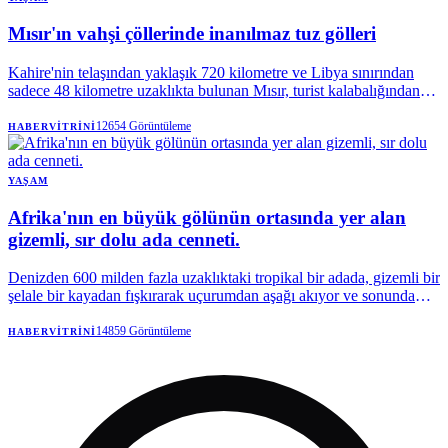
Mısır'ın vahşi çöllerinde inanılmaz tuz gölleri
Kahire'nin telaşından yaklaşık 720 kilometre ve Libya sınırından
sadece 48 kilometre uzaklıkta bulunan Mısır, turist kalabalığından
sıyrılıp keşfedilmemişliğin büyüsünü korumayı başarmış bir hazine
saklıyor. Batı Çölü'nün bu ücra köşesine ulaşmanın tek yolu,
12654
Görüntüleme
HABERVITRINI
başkentten gece yolculuğu yapacak bir minibüs kiralamaktır.
YAŞAM
Afrika'nın en büyük gölünün ortasında yer alan
gizemli, sır dolu ada cenneti.
Denizden 600 milden fazla uzaklıktaki tropikal bir adada, gizemli bir
şelale bir kayadan fışkırarak uçurumdan aşağı akıyor ve sonunda
Victoria Gölü'ne, oradan da Nil Nehri'ne karışıyor. Bu, doğal ve
birçok Ugandalı için manevi bir harika.
14859
Görüntüleme
HABERVITRINI