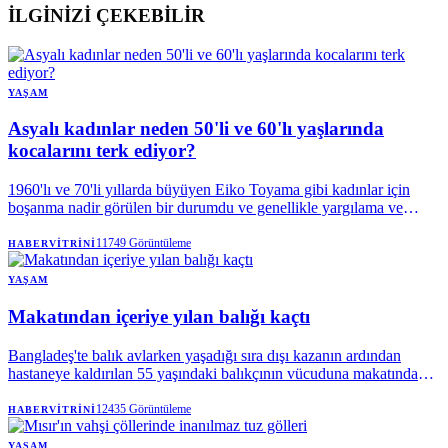
İLGİNİZİ ÇEKEBİLİR
YAŞAM
Asyalı kadınlar neden 50'li ve 60'lı yaşlarında
kocalarını terk ediyor?
1960'lı ve 70'li yıllarda büyüyen Eiko Toyama gibi kadınlar için
boşanma nadir görülen bir durumdu ve genellikle yargılama ve
utançla karşılanıyordu.
11749
Görüntüleme
HABERVITRINI
YAŞAM
Makatından içeriye yılan balığı kaçtı
Bangladeş'te balık avlarken yaşadığı sıra dışı kazanın ardından
hastaneye kaldırılan 55 yaşındaki balıkçının vücuduna makatından
giren yılan balığı, acil ameliyatla çıkarıldı.
12435
Görüntüleme
HABERVITRINI
YAŞAM