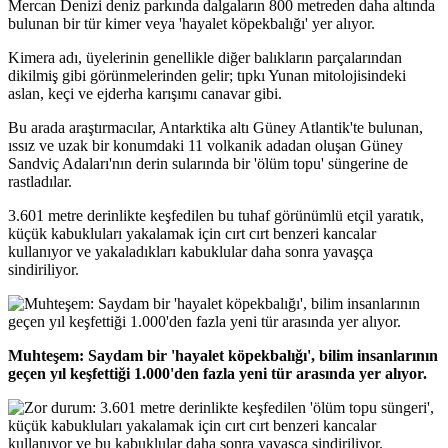
Mercan Denizi deniz parkında dalgaların 800 metreden daha altında
bulunan bir tür kimer veya 'hayalet köpekbalığı' yer alıyor.
Kimera adı, üyelerinin genellikle diğer balıkların parçalarından
dikilmiş gibi görünmelerinden gelir; tıpkı Yunan mitolojisindeki
aslan, keçi ve ejderha karışımı canavar gibi.
Bu arada araştırmacılar, Antarktika altı Güney Atlantik'te bulunan,
ıssız ve uzak bir konumdaki 11 volkanik adadan oluşan Güney
Sandviç Adaları'nın derin sularında bir 'ölüm topu' süngerine de
rastladılar.
3.601 metre derinlikte keşfedilen bu tuhaf görünümlü etçil yaratık,
küçük kabukluları yakalamak için cırt cırt benzeri kancalar
kullanıyor ve yakaladıkları kabuklular daha sonra yavaşça
sindiriliyor.
Muhteşem: Saydam bir 'hayalet köpekbalığı', bilim insanlarının
geçen yıl keşfettiği 1.000'den fazla yeni tür arasında yer alıyor.