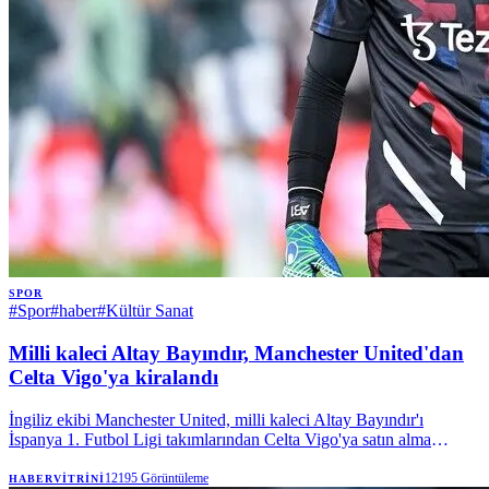
SPOR
#
Spor
#
haber
#
Kültür Sanat
Milli kaleci Altay Bayındır, Manchester United'dan
Celta Vigo'ya kiralandı
İngiliz ekibi Manchester United, milli kaleci Altay Bayındır'ı
İspanya 1. Futbol Ligi takımlarından Celta Vigo'ya satın alma
opsiyonuyla kiraladı. | Anadolu Ajansı
12195
Görüntüleme
HABERVITRINI