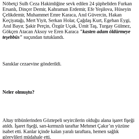
Nöbetçi Sulh Ceza Hakimliğine sevk edilen 24 şüpheliden Furkan
Ersanlı, Dinçer Demir, Kahraman Erdemir, Efe Yeşilova, Hüseyin
Çelikdemir, Muhammet Emre Karaca, Anıl Güvercin, Hakan
Keçiyatağı, Mert Yiyit, Serkan Holar, Çağdaş Kurt, Egehan Eygi,
Anıl Bayır, Şakir Perçin, Özgür Uçak, Ümit Taş, Turgay Gülmez,
Gökçen Atacan Aksoy ve Eren Karaca
"kasten adam öldürmeye
teşebbüs"
suçundan tutuklandı.
Sanıklar cezaevine gönderildi.
Neler olmuştu?
Altay tribünlerinden Göztepeli seyircilerin olduğu alana işaret fişeği
atıldı. İşaret fişeği, sarı-kırmızılı taraftar Mehmet Çakır’ın yüzüne
isabet etti. Kanlar içinde kalan yaralı taraftara, hemen sağlık
görevlileri müdahale etti.