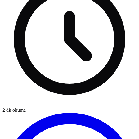
2
dk okuma