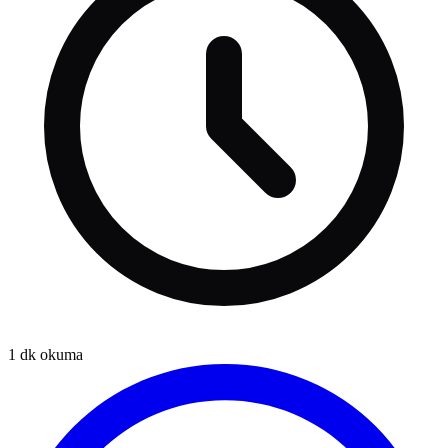
1
dk okuma