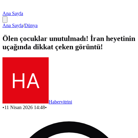
Ana Sayfa
Ana Sayfa
/
Dünya
Ölen çocuklar unutulmadı! İran heyetinin
uçağında dikkat çeken görüntü!
Habervitrini
•
11 Nisan 2026 14:48
•