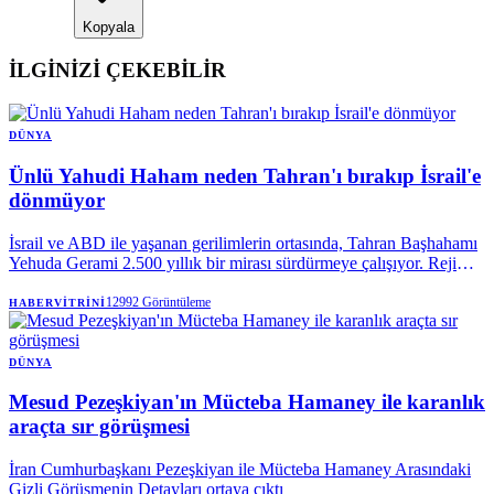
Kopyala
İLGİNİZİ ÇEKEBİLİR
DÜNYA
Ünlü Yahudi Haham neden Tahran'ı bırakıp İsrail'e
dönmüyor
İsrail ve ABD ile yaşanan gerilimlerin ortasında, Tahran Başhahamı
Yehuda Gerami 2.500 yıllık bir mirası sürdürmeye çalışıyor. Rejimin
katı kuralları ile dinî kimlik arasında kalan Gerami ve cemaati, Orta
Doğu’daki en dikkat çekici yaşam mücadelelerinden birini veriyor.
12992
Görüntüleme
HABERVITRINI
DÜNYA
Mesud Pezeşkiyan'ın Mücteba Hamaney ile karanlık
araçta sır görüşmesi
İran Cumhurbaşkanı Pezeşkiyan ile Mücteba Hamaney Arasındaki
Gizli Görüşmenin Detayları ortaya çıktı