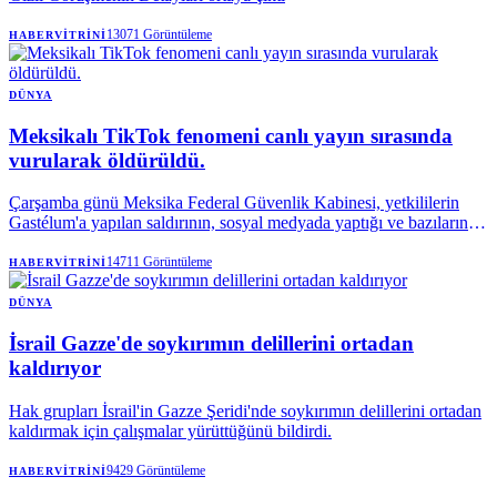
13071
Görüntüleme
HABERVITRINI
DÜNYA
Meksikalı TikTok fenomeni canlı yayın sırasında
vurularak öldürüldü.
Çarşamba günü Meksika Federal Güvenlik Kabinesi, yetkililerin
Gastélum'a yapılan saldırının, sosyal medyada yaptığı ve bazılarında
(Gastélum'un) bir suç örgütünün bir fraksiyonuna atıfta bulunduğu
"çeşitli paylaşımlarla" bağlantılı olup olmadığını araştırdığını
14711
Görüntüleme
HABERVITRINI
söyledi.
DÜNYA
İsrail Gazze'de soykırımın delillerini ortadan
kaldırıyor
Hak grupları İsrail'in Gazze Şeridi'nde soykırımın delillerini ortadan
kaldırmak için çalışmalar yürüttüğünü bildirdi.
9429
Görüntüleme
HABERVITRINI