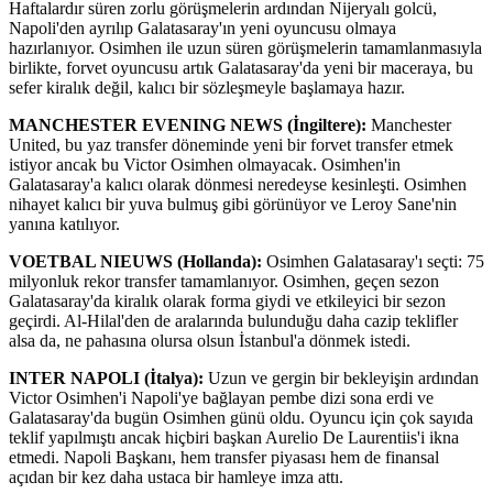
Haftalardır süren zorlu görüşmelerin ardından Nijeryalı golcü,
Napoli'den ayrılıp Galatasaray'ın yeni oyuncusu olmaya
hazırlanıyor. Osimhen ile uzun süren görüşmelerin tamamlanmasıyla
birlikte, forvet oyuncusu artık Galatasaray'da yeni bir maceraya, bu
sefer kiralık değil, kalıcı bir sözleşmeyle başlamaya hazır.
MANCHESTER EVENING NEWS (İngiltere):
Manchester
United, bu yaz transfer döneminde yeni bir forvet transfer etmek
istiyor ancak bu Victor Osimhen olmayacak. Osimhen'in
Galatasaray'a kalıcı olarak dönmesi neredeyse kesinleşti. Osimhen
nihayet kalıcı bir yuva bulmuş gibi görünüyor ve Leroy Sane'nin
yanına katılıyor.
VOETBAL NIEUWS (Hollanda):
Osimhen Galatasaray'ı seçti: 75
milyonluk rekor transfer tamamlanıyor. Osimhen, geçen sezon
Galatasaray'da kiralık olarak forma giydi ve etkileyici bir sezon
geçirdi. Al-Hilal'den de aralarında bulunduğu daha cazip teklifler
alsa da, ne pahasına olursa olsun İstanbul'a dönmek istedi.
INTER NAPOLI (İtalya):
Uzun ve gergin bir bekleyişin ardından
Victor Osimhen'i Napoli'ye bağlayan pembe dizi sona erdi ve
Galatasaray'da bugün Osimhen günü oldu. Oyuncu için çok sayıda
teklif yapılmıştı ancak hiçbiri başkan Aurelio De Laurentiis'i ikna
etmedi. Napoli Başkanı, hem transfer piyasası hem de finansal
açıdan bir kez daha ustaca bir hamleye imza attı.