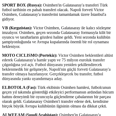
SPORT BOX (Rusya):
Osimhen'in Galatasaray'a transferi Türk
futbol tarihinin en pahalı transferi olacak. Napoli forveti Victor
Osimhen, Galatasaray'a transferini tamamlamak üzere İstanbul'a
gidiyor.
VB (Kırgızistan):
Victor Osimhen, Galatasaray ile kalıcı sözleşme
imzalıyor. Osimhen, geçen sezonda Galatasaray formasıyla kilit bir
oyuncu ve taraftarların gözdesi haline geldi. Yeni sezonda kulübün
şampiyonluğunda ve Avrupa kupalarında önemli bir rol oynaması
bekleniyor.
MOTO CICLISMO (Portekiz):
Victor Osimhen beklentileri altüst
ederek Galatasaray'a hamle yaptı ve 75 milyon euroluk transfer
çılgınlığına yol açtı. Futbol dünyasını yeniden şekillendirecek
beklenmedik bir gelişmeyle, Napoli'nin güçlü forveti Galatasaray'a
transfer olmaya hazırlanıyor. Gerçekleşecek bu transfer, futbol
dünyasında yankı uyandırmaya aday.
ELBOTOLA (Fas):
Türk ekibinin Osimhen hamlesi, futbolcunun
geçen yıl takımda gösterdiği etkileyici performansın ardından hücum
hattını deneyimli bir oyuncuyla güçlendirme çabalarının bir parçası
olarak geldi. Galatasaray Osimhen'i transfer edene dek, kendisine
birçok büyük Avrupa kulübünün ilgisinin olması da dikkat çekti.
ALWEEAM (Suudi Arabistan):
Osimhen'in Galatasaray'a