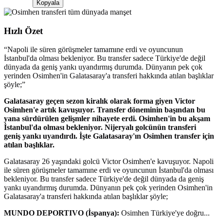
Kopyala
Hızlı Özet
“
Napoli ile süren görüşmeler tamamıne erdi ve oyuncunun
İstanbul'da olması bekleniyor. Bu transfer sadece Türkiye'de değil
dünyada da geniş yankı uyandırmış durumda. Dünyanın pek çok
yerinden Osimhen'in Galatasaray'a transferi hakkında atılan başlıklar
şöyle;
”
Galatasaray geçen sezon kiralık olarak forma giyen Victor
Osimhen'e artık kavuşuyor. Transfer döneminin başından bu
yana sürdürülen gelişmler nihayete erdi. Osimhen'in bu akşam
İstanbul'da olması bekleniyor. Nijeryalı golcünün transferi
geniş yankı uyandırdı. İşte Galatasaray'ın Osimhen transfer için
atılan başlıklar.
Galatasaray 26 yaşındaki golcü Victor Osimhen'e kavuşuyor. Napoli
ile süren görüşmeler tamamıne erdi ve oyuncunun İstanbul'da olması
bekleniyor. Bu transfer sadece Türkiye'de değil dünyada da geniş
yankı uyandırmış durumda. Dünyanın pek çok yerinden Osimhen'in
Galatasaray'a transferi hakkında atılan başlıklar şöyle;
MUNDO DEPORTIVO (İspanya):
Osimhen Türkiye'ye doğru...