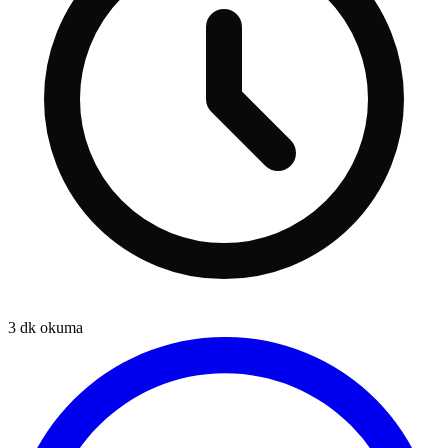
3
dk okuma