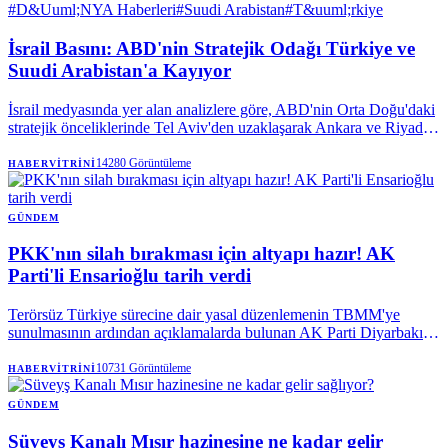
#
D&Uuml;NYA Haberleri
#
Suudi Arabistan
#
T&uuml;rkiye
İsrail Basını: ABD'nin Stratejik Odağı Türkiye ve
Suudi Arabistan'a Kayıyor
İsrail medyasında yer alan analizlere göre, ABD'nin Orta Doğu'daki
stratejik önceliklerinde Tel Aviv'den uzaklaşarak Ankara ve Riyad'a
yöneldiği iddia ediliyor. Türkiye'ye olası F-35 satışının bu politika
değişikliğinin en somut delili olduğu vurgulanıyor.
14280
Görüntüleme
HABERVITRINI
GÜNDEM
PKK'nın silah bırakması için altyapı hazır! AK
Parti'li Ensarioğlu tarih verdi
Terörsüz Türkiye sürecine dair yasal düzenlemenin TBMM'ye
sunulmasının ardından açıklamalarda bulunan AK Parti Diyarbakır
Milletvekili Galip Ensarioğlu, terör örgütü PKK'nın silah bırakması
için tüm teknik altyapının hazır olduğunu ifade etti. Ensarioğlu,
10731
Görüntüleme
HABERVITRINI
tamamen silah bırakılmasına ilişkin öngörülen tarihi açıkladı.
GÜNDEM
Süveyş Kanalı Mısır hazinesine ne kadar gelir