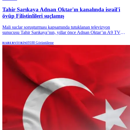
Tahir Sarıkaya Adnan Oktar'ın kanalında israil'i
övüp Filistinlileri suçlamış
Mali suçlar soruşturması kapsamında tutuklanan televizyon
sunucusu Tahir Sarıkaya’nın, yıllar önce Adnan Oktar’ın A9 TV
kanalında yaptığı programdaki İsrail ve Filistin’e ilişkin açıklamaları
yeniden gündeme geldi.
9188
Görüntüleme
HABERVITRINI