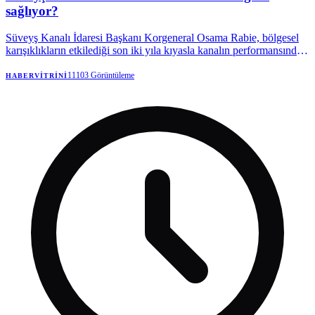
sağlıyor?
Süveyş Kanalı İdaresi Başkanı Korgeneral Osama Rabie, bölgesel
karışıklıkların etkilediği son iki yıla kıyasla kanalın performansında
kayda değer bir iyileşme görüldüğünü söyledi.
11103
Görüntüleme
HABERVITRINI