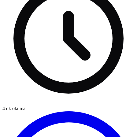
4
dk okuma