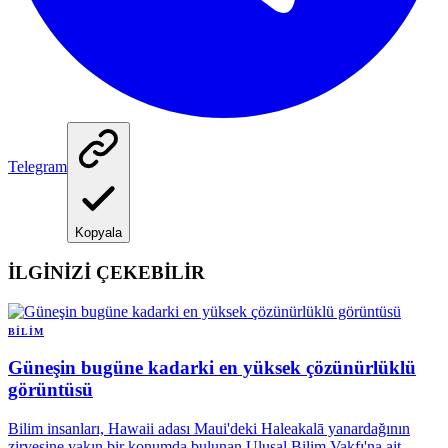
Telegram
Kopyala
İLGİNİZİ ÇEKEBİLİR
BILIM
Güneşin bugüne kadarki en yüksek çözünürlüklü
görüntüsü
Bilim insanları, Hawaii adası Maui'deki Haleakalā yanardağının
zirvesine yakın bir konumda bulunan Ulusal Bilim Vakfı'na ait