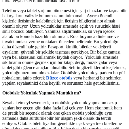
hırka veya ceket bulundurmak faydalı olur.
Telefon veya tablet şarjının bitmemesi için şarj cihazları ve taşınabilir
bataryaların valizde bulunması unutulmamalı. Ayrıca önemli
kişilerle iletişimde kalabilmek için iletişim bilgilerini not almak
önemli oluyor. Uzun yolculuklar sırasında açlık ve susuzluk hissi
sinir bozucu olabiliyor. Yanınıza atıştırmalıklar, su veya içecek
alarak bu konuda hazırlıklı olunmalı. Rota boyunca dinlenme ve
tuvalet molası verme noktaları önceden belirlenir. Bu yolculuğu
daha düzenli hale getirir. Pasaport, kimlik, biletler ve değerli
eşyaların güvenli bir şekilde taşıması gerekiyor. Bir belge çantası
veya bel aksesuarı kullanmak faydalı oluyor. Yolculuk sırasında
sıkılmanın önüne geçmek için bir kitap, dergi, müzik çalar veya
tablet gibi eğlence araçları alınabilir. Şehrin güzelliklerini keşfetmek,
yolculuğunuzu unutulmaz kılar. Otobüsle yolculuk yaparken bu püf
noktalarını takip ederek
Düzce otobüs
veya herhangi bir şehirden
yapılan seyahatinizi daha keyifli ve sorunsuz hale getirebilirsiniz.
Otobüsle Yolculuk Yapmak Mantıklı mı?
Seyahat etmeyi sevenler için otobüsle yolculuk yapmanın cazip
yanları her geçen gün daha fazla ilgi çekiyor. Hem ekonomik hem
de pratik bir seçenek olarak öne çıkan otobüs yolculuğu aynı
zamanda daha sürdürülebilir bir ulaşım şekli olarak da tercih
ediliyor. Otobüs bileti fiyatları genellikle uçak veya tren biletlerine
göre daha uygun olabiliyor. Bu, bütçe dostu bir seyahat seçeneği