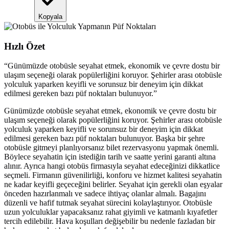
Kopyala
Hızlı Özet
“
Günümüzde otobüsle seyahat etmek, ekonomik ve çevre dostu bir
ulaşım seçeneği olarak popülerliğini koruyor. Şehirler arası otobüsle
yolculuk yaparken keyifli ve sorunsuz bir deneyim için dikkat
edilmesi gereken bazı püf noktaları bulunuyor.
”
Günümüzde otobüsle seyahat etmek, ekonomik ve çevre dostu bir
ulaşım seçeneği olarak popülerliğini koruyor. Şehirler arası otobüsle
yolculuk yaparken keyifli ve sorunsuz bir deneyim için dikkat
edilmesi gereken bazı püf noktaları bulunuyor. Başka bir şehre
otobüsle gitmeyi planlıyorsanız bilet rezervasyonu yapmak önemli.
Böylece seyahatin için istediğin tarih ve saatte yerini garanti altına
alınır. Ayrıca hangi otobüs firmasıyla seyahat edeceğinizi dikkatlice
seçmeli. Firmanın güvenilirliği, konforu ve hizmet kalitesi seyahatin
ne kadar keyifli geçeceğini belirler. Seyahat için gerekli olan eşyalar
önceden hazırlanmalı ve sadece ihtiyaç olanlar almalı. Bagajını
düzenli ve hafif tutmak seyahat sürecini kolaylaştırıyor. Otobüsle
uzun yolculuklar yapacaksanız rahat giyimli ve katmanlı kıyafetler
tercih edilebilir. Hava koşulları değişebilir bu nedenle fazladan bir