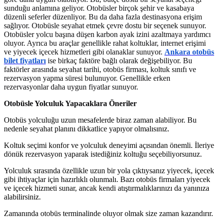
sunduğu anlamına geliyor. Otobüsler birçok şehir ve kasabaya
düzenli seferler düzenliyor. Bu da daha fazla destinasyona erişim
sağlıyor. Otobüsle seyahat etmek çevre dostu bir seçenek sunuyor.
Otobüsler yolcu başına düşen karbon ayak izini azaltmaya yardımcı
oluyor. Ayrıca bu araçlar genellikle rahat koltuklar, internet erişimi
ve yiyecek içecek hizmetleri gibi olanaklar sunuyor.
Ankara otobüs
bilet fiyatları
ise birkaç faktöre bağlı olarak değişebiliyor. Bu
faktörler arasında seyahat tarihi, otobüs firması, koltuk sınıfı ve
rezervasyon yapma süresi bulunuyor. Genellikle erken
rezervasyonlar daha uygun fiyatlar sunuyor.
Otobüsle Yolculuk Yapacaklara Öneriler
Otobüs yolculuğu uzun mesafelerde biraz zaman alabiliyor. Bu
nedenle seyahat planını dikkatlice yapıyor olmalısınız.
Koltuk seçimi konfor ve yolculuk deneyimi açısından önemli. İleriye
dönük rezervasyon yaparak istediğiniz koltuğu seçebiliyorsunuz.
Yolculuk sırasında özellikle uzun bir yola çıktıysanız yiyecek, içecek
gibi ihtiyaçlar için hazırlıklı olunmalı. Bazı otobüs firmaları yiyecek
ve içecek hizmeti sunar, ancak kendi atıştırmalıklarınızı da yanınıza
alabilirsiniz.
Zamanında otobüs terminalinde oluyor olmak size zaman kazandırır.